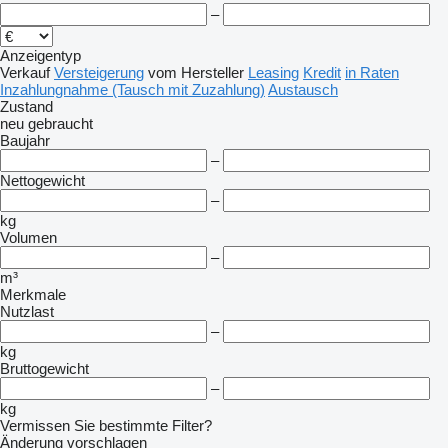
–
Anzeigentyp
Verkauf
Versteigerung
vom Hersteller
Leasing
Kredit
in Raten
Inzahlungnahme (Tausch mit Zuzahlung)
Austausch
Zustand
neu
gebraucht
Baujahr
–
Nettogewicht
–
kg
Volumen
–
m³
Merkmale
Nutzlast
–
kg
Bruttogewicht
–
kg
Vermissen Sie bestimmte Filter?
Änderung vorschlagen