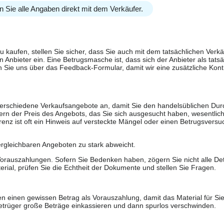
n Sie alle Angaben direkt mit dem Verkäufer.
u kaufen, stellen Sie sicher, dass Sie auch mit dem tatsächlichen Verkä
 Anbieter ein. Eine Betrugsmasche ist, dass sich der Anbieter als tatsä
 Sie uns über das Feedback-Formular, damit wir eine zusätzliche Kontr
 verschiedene Verkaufsangebote an, damit Sie den handelsüblichen Durc
rn der Preis des Angebots, das Sie sich ausgesucht haben, wesentlich n
renz ist oft ein Hinweis auf versteckte Mängel oder einen Betrugsversu
ergleichbaren Angeboten zu stark abweicht.
rauszahlungen. Sofern Sie Bedenken haben, zögern Sie nicht alle Deta
erial, prüfen Sie die Echtheit der Dokumente und stellen Sie Fragen.
n einen gewissen Betrag als Vorauszahlung, damit das Material für Sie 
trüger große Beträge einkassieren und dann spurlos verschwinden.