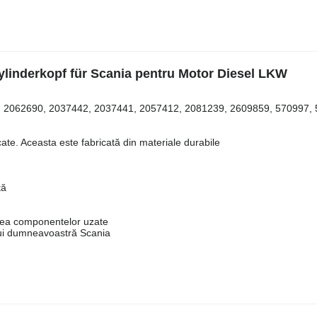
linderkopf für Scania pentru Motor Diesel LKW
5, 2062690, 2037442, 2037441, 2057412, 2081239, 2609859, 570997, 
cate. Aceasta este fabricată din materiale durabile
tă
irea componentelor uzate
lui dumneavoastră Scania