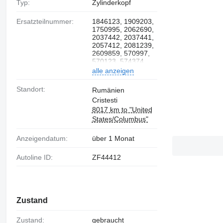
Typ:
Zylinderkopf
Ersatzteilnummer:
1846123, 1909203,
1750995, 2062690,
2037442, 2037441,
2057412, 2081239,
2609859, 570997,
570123, 574374
alle anzeigen
Standort:
Rumänien
Cristesti
8017 km to "United
States/Columbus"
Anzeigendatum:
über 1 Monat
Autoline ID:
ZF44412
Zustand
Zustand:
gebraucht