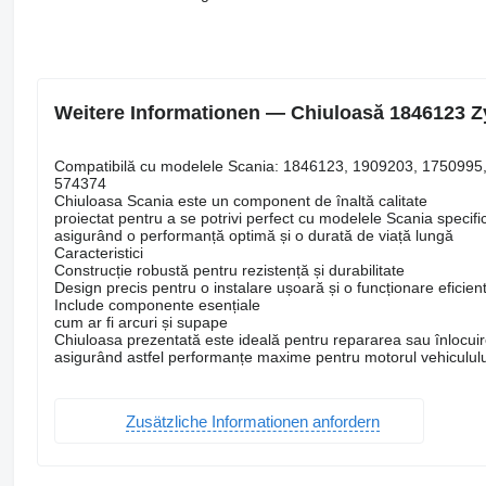
Weitere Informationen — Chiuloasă 1846123 Zy
Compatibilă cu modelele Scania: 1846123, 1909203, 175099
574374
Chiuloasa Scania este un component de înaltă calitate
proiectat pentru a se potrivi perfect cu modelele Scania specifi
asigurând o performanță optimă și o durată de viață lungă
Caracteristici
Construcție robustă pentru rezistență și durabilitate
Design precis pentru o instalare ușoară și o funcționare eficien
Include componente esențiale
cum ar fi arcuri și supape
Chiuloasa prezentată este ideală pentru repararea sau înlocu
asigurând astfel performanțe maxime pentru motorul vehiculu
Zusätzliche Informationen anfordern