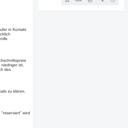
ufer in Kontakt
chlich
olle
hschnittspreis
iedriger ist,
ch des
ils zu klären,
"reserviert" wird