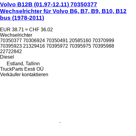
Volvo B12B (01.97-12.11) 70350377
Wechselrichter für Volvo B6, B7, B9, B10, B12
bus (1978-2011)
EUR 38.71
≈ CHF 36.02
Wechselrichter
70350377 70306924 70350491 20585160 70370999
70395923 21329416 70395972 70395975 70395988
22722842
Diesel
Estland, Tallinn
TruckParts Eesti OÜ
Verkäufer kontaktieren