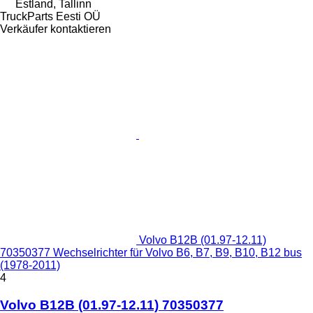
Estland, Tallinn
TruckParts Eesti OÜ
Verkäufer kontaktieren
Volvo B12B (01.97-12.11)
70350377 Wechselrichter für Volvo B6, B7, B9, B10, B12 bus
(1978-2011)
4
Volvo B12B (01.97-12.11) 70350377