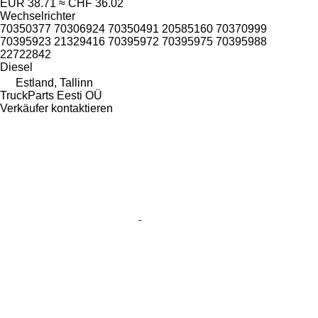
EUR 38.71
≈ CHF 36.02
Wechselrichter
70350377 70306924 70350491 20585160 70370999
70395923 21329416 70395972 70395975 70395988
22722842
Diesel
Estland, Tallinn
TruckParts Eesti OÜ
Verkäufer kontaktieren