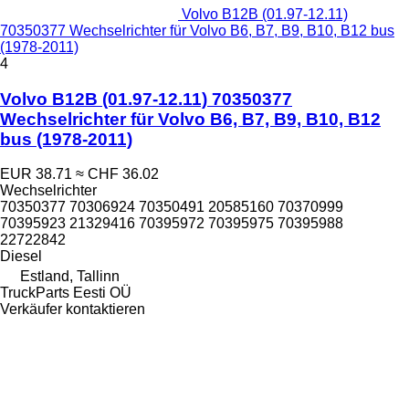
Volvo B12B (01.97-12.11)
70350377 Wechselrichter für Volvo B6, B7, B9, B10, B12 bus
(1978-2011)
4
Volvo B12B (01.97-12.11) 70350377
Wechselrichter für Volvo B6, B7, B9, B10, B12
bus (1978-2011)
EUR 38.71
≈ CHF 36.02
Wechselrichter
70350377 70306924 70350491 20585160 70370999
70395923 21329416 70395972 70395975 70395988
22722842
Diesel
Estland, Tallinn
TruckParts Eesti OÜ
Verkäufer kontaktieren