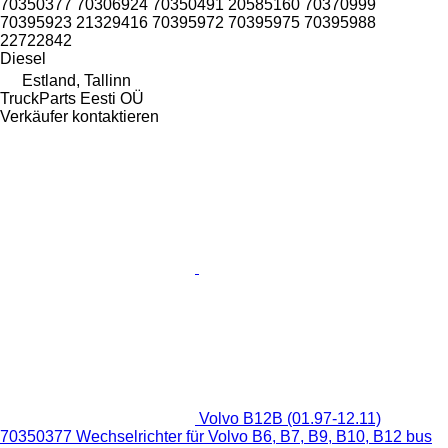
70350377 70306924 70350491 20585160 70370999
70395923 21329416 70395972 70395975 70395988
22722842
Diesel
Estland, Tallinn
TruckParts Eesti OÜ
Verkäufer kontaktieren
Volvo B12B (01.97-12.11)
70350377 Wechselrichter für Volvo B6, B7, B9, B10, B12 bus