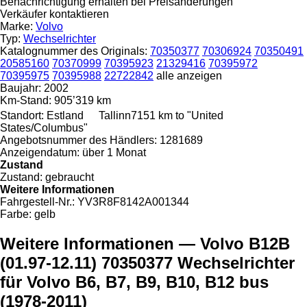
Benachrichtigung erhalten bei Preisänderungen
Verkäufer kontaktieren
Marke:
Volvo
Typ:
Wechselrichter
Katalognummer des Originals:
70350377
70306924
70350491
20585160
70370999
70395923
21329416
70395972
70395975
70395988
22722842
alle anzeigen
Baujahr:
2002
Km-Stand:
905’319 km
Standort:
Estland
Tallinn
7151 km to "United
States/Columbus"
Angebotsnummer des Händlers:
1281689
Anzeigendatum:
über 1 Monat
Zustand
Zustand:
gebraucht
Weitere Informationen
Fahrgestell-Nr.:
YV3R8F8142A001344
Farbe:
gelb
Weitere Informationen — Volvo B12B
(01.97-12.11) 70350377 Wechselrichter
für Volvo B6, B7, B9, B10, B12 bus
(1978-2011)