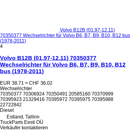
Volvo B12B (01.97-12.11)
70350377 Wechselrichter für Volvo B6, B7, B9, B10, B12 bus
(1978-2011)
4
Volvo B12B (01.97-12.11) 70350377
Wechselrichter für Volvo B6, B7, B9, B10, B12
bus (1978-2011)
EUR 38.71
≈ CHF 36.02
Wechselrichter
70350377 70306924 70350491 20585160 70370999
70395923 21329416 70395972 70395975 70395988
22722842
Diesel
Estland, Tallinn
TruckParts Eesti OÜ
Verkäufer kontaktieren