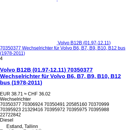
Volvo B12B (01.97-12.11)
70350377 Wechselrichter für Volvo B6, B7, B9, B10, B12 bus
(1978-2011)
4
Volvo B12B (01.97-12.11) 70350377
Wechselrichter für Volvo B6, B7, B9, B10, B12
bus (1978-2011)
EUR 38.71
≈ CHF 36.02
Wechselrichter
70350377 70306924 70350491 20585160 70370999
70395923 21329416 70395972 70395975 70395988
22722842
Diesel
Estland, Tallinn