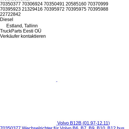
70350377 70306924 70350491 20585160 70370999
70395923 21329416 70395972 70395975 70395988
22722842
Diesel
Estland, Tallinn
TruckParts Eesti OÜ
Verkäufer kontaktieren
Volvo B12B (01.97-12.11)
70350377 Wechselrichter für Volvo B6, B7, B9, B10, B12 bus