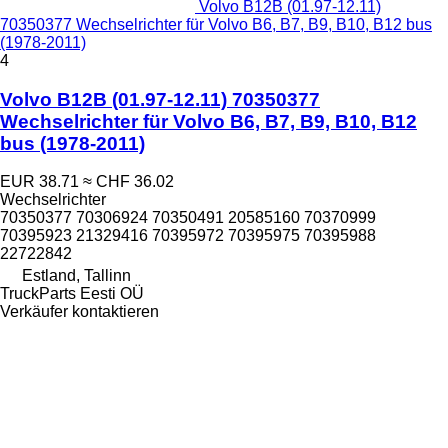
Volvo B12B (01.97-12.11)
70350377 Wechselrichter für Volvo B6, B7, B9, B10, B12 bus
(1978-2011)
4
Volvo B12B (01.97-12.11) 70350377
Wechselrichter für Volvo B6, B7, B9, B10, B12
bus (1978-2011)
EUR 38.71
≈ CHF 36.02
Wechselrichter
70350377 70306924 70350491 20585160 70370999
70395923 21329416 70395972 70395975 70395988
22722842
Estland, Tallinn
TruckParts Eesti OÜ
Verkäufer kontaktieren