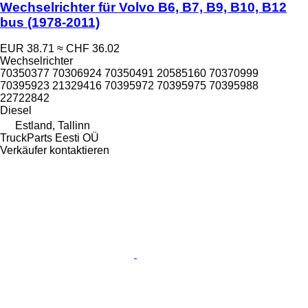
Wechselrichter für Volvo B6, B7, B9, B10, B12
bus (1978-2011)
EUR 38.71
≈ CHF 36.02
Wechselrichter
70350377 70306924 70350491 20585160 70370999
70395923 21329416 70395972 70395975 70395988
22722842
Diesel
Estland, Tallinn
TruckParts Eesti OÜ
Verkäufer kontaktieren