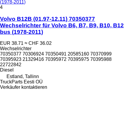
(1978-2011)
4
Volvo B12B (01.97-12.11) 70350377
Wechselrichter für Volvo B6, B7, B9, B10, B12
bus (1978-2011)
EUR 38.71
≈ CHF 36.02
Wechselrichter
70350377 70306924 70350491 20585160 70370999
70395923 21329416 70395972 70395975 70395988
22722842
Diesel
Estland, Tallinn
TruckParts Eesti OÜ
Verkäufer kontaktieren