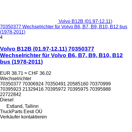
Volvo B12B (01.97-12.11)
70350377 Wechselrichter für Volvo B6, B7, B9, B10, B12 bus
(1978-2011)
4
Volvo B12B (01.97-12.11) 70350377
Wechselrichter für Volvo B6, B7, B9, B10, B12
bus (1978-2011)
EUR 38.71
≈ CHF 36.02
Wechselrichter
70350377 70306924 70350491 20585160 70370999
70395923 21329416 70395972 70395975 70395988
22722842
Diesel
Estland, Tallinn
TruckParts Eesti OÜ
Verkäufer kontaktieren