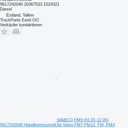
9617242040 20367533 1524321
Diesel
Estland, Tallinn
TruckParts Eesti OÜ
Verkäufer kontaktieren
WABCO FM9 (01.01-12.05)
9617242040 Handbremsventil für Volvo FM7-FM12, FM, FMX