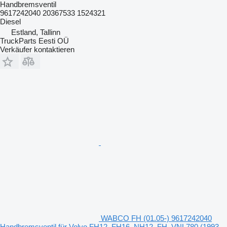
Handbremsventil
9617242040 20367533 1524321
Diesel
Estland, Tallinn
TruckParts Eesti OÜ
Verkäufer kontaktieren
WABCO FH (01.05-) 9617242040
Handbremsventil für Volvo FH12, FH16, NH12, FH, VNL780 (1993-