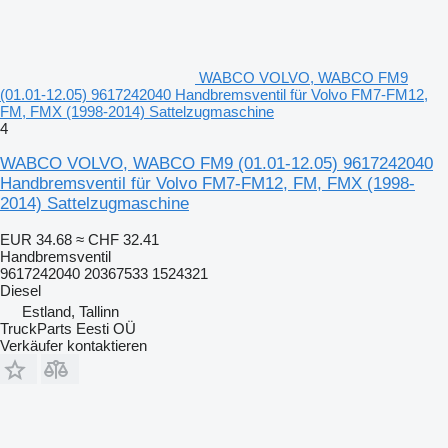
WABCO VOLVO, WABCO FM9
(01.01-12.05) 9617242040 Handbremsventil für Volvo FM7-FM12,
FM, FMX (1998-2014) Sattelzugmaschine
4
WABCO VOLVO, WABCO FM9 (01.01-12.05) 9617242040
Handbremsventil für Volvo FM7-FM12, FM, FMX (1998-
2014) Sattelzugmaschine
EUR 34.68
≈ CHF 32.41
Handbremsventil
9617242040 20367533 1524321
Diesel
Estland, Tallinn
TruckParts Eesti OÜ
Verkäufer kontaktieren