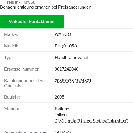
Preis inkl. MwSt.
Benachrichtigung erhalten bei Preisänderungen
Verkäufer kontaktieren
Marke:
WABCO
Modell:
FH (01.05-)
Typ:
Handbremsventil
Ersatzteilnummer:
9617242040
Katalognummer des
20367533
1524321
Originals:
Baujahr:
2005
Standort:
Estland
Tallinn
7151 km to "United States/Columbus"
Angebotsnummer des
1418573