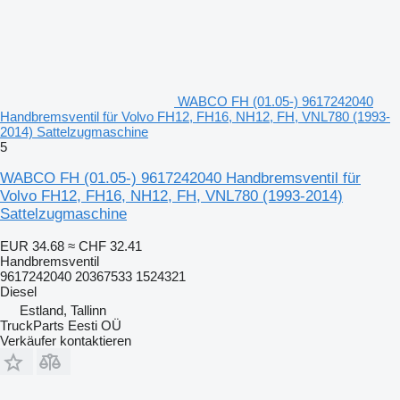
WABCO FH (01.05-) 9617242040
Handbremsventil für Volvo FH12, FH16, NH12, FH, VNL780 (1993-
2014) Sattelzugmaschine
5
WABCO FH (01.05-) 9617242040 Handbremsventil für
Volvo FH12, FH16, NH12, FH, VNL780 (1993-2014)
Sattelzugmaschine
EUR 34.68
≈ CHF 32.41
Handbremsventil
9617242040 20367533 1524321
Diesel
Estland, Tallinn
TruckParts Eesti OÜ
Verkäufer kontaktieren