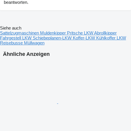
beantworten.
Siehe auch
Sattelzugmaschinen
Muldenkipper
Pritsche LKW
Abrollkipper
Fahrgestell LKW
Schiebeplanen-LKW
Koffer-LKW
Kühlkoffer LKW
Reisebusse
Müllwagen
Ähnliche Anzeigen