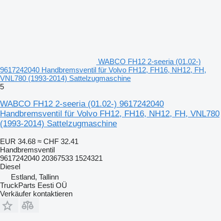
WABCO FH12 2-seeria (01.02-)
9617242040 Handbremsventil für Volvo FH12, FH16, NH12, FH,
VNL780 (1993-2014) Sattelzugmaschine
5
WABCO FH12 2-seeria (01.02-) 9617242040
Handbremsventil für Volvo FH12, FH16, NH12, FH, VNL780
(1993-2014) Sattelzugmaschine
EUR 34.68
≈ CHF 32.41
Handbremsventil
9617242040 20367533 1524321
Diesel
Estland, Tallinn
TruckParts Eesti OÜ
Verkäufer kontaktieren