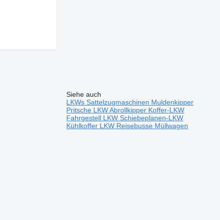
Siehe auch
LKWs
Sattelzugmaschinen
Muldenkipper
Pritsche LKW
Abrollkipper
Koffer-LKW
Fahrgestell LKW
Schiebeplanen-LKW
Kühlkoffer LKW
Reisebusse
Müllwagen