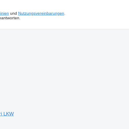
inien
und
Nutzungsvereinbarungen
.
eantworten.
ri LKW