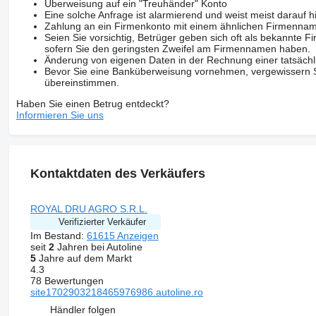
Überweisung auf ein "Treuhänder" Konto
Eine solche Anfrage ist alarmierend und weist meist darauf h
Zahlung an ein Firmenkonto mit einem ähnlichen Firmenna
Seien Sie vorsichtig, Betrüger geben sich oft als bekannte
sofern Sie den geringsten Zweifel am Firmennamen haben.
Änderung von eigenen Daten in der Rechnung einer tatsächl
Bevor Sie eine Banküberweisung vornehmen, vergewissern Sie
übereinstimmen.
Haben Sie einen Betrug entdeckt?
Informieren Sie uns
Kontaktdaten des Verkäufers
ROYAL DRU AGRO S.R.L.
Verifizierter Verkäufer
Im Bestand:
61615 Anzeigen
seit
2
Jahren bei Autoline
5
Jahre auf dem Markt
4.3
78 Bewertungen
site1702903218465976986.autoline.ro
Händler folgen