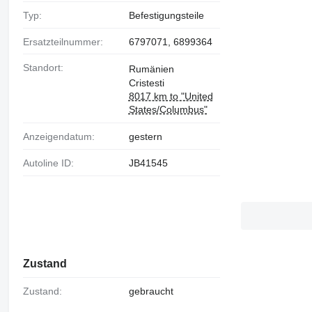
Typ:
Befestigungsteile
Ersatzteilnummer:
6797071, 6899364
Standort:
Rumänien
Cristesti
8017 km to "United
States/Columbus"
Anzeigendatum:
gestern
Autoline ID:
JB41545
Zustand
Zustand:
gebraucht