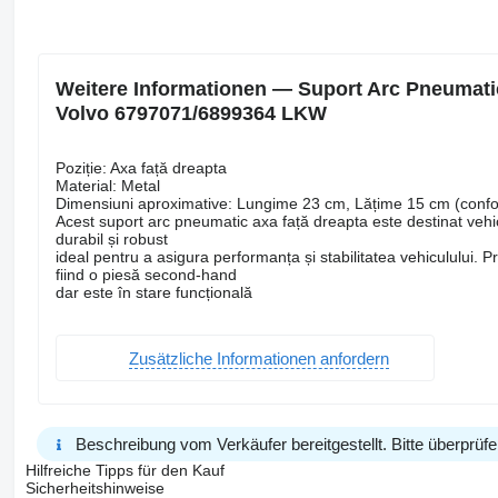
Weitere Informationen — Suport Arc Pneumati
Volvo 6797071/6899364 LKW
Poziție: Axa față dreapta
Material: Metal
Dimensiuni aproximative: Lungime 23 cm, Lățime 15 cm (confor
Acest suport arc pneumatic axa față dreapta este destinat vehi
durabil și robust
ideal pentru a asigura performanța și stabilitatea vehiculului. 
fiind o piesă second-hand
dar este în stare funcțională
Zusätzliche Informationen anfordern
Beschreibung vom Verkäufer bereitgestellt. Bitte überprüfe
Hilfreiche Tipps für den Kauf
Sicherheitshinweise