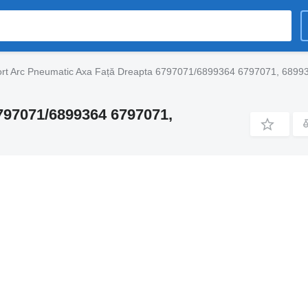
rt Arc Pneumatic Axa Față Dreapta 6797071/6899364 6797071, 6899
797071/6899364 6797071,