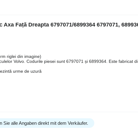
c Axa Față Dreapta 6797071/6899364 6797071, 689936
m riglei din imagine)
culelor Volvo. Codurile piesei sunt 6797071 și 6899364. Este fabricat d
Prezintă urme de uzură
n Sie alle Angaben direkt mit dem Verkäufer.