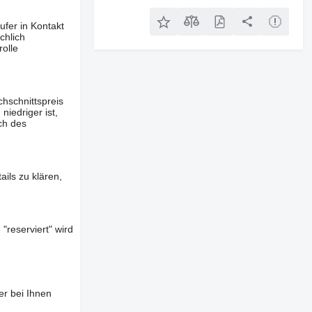
ufer in Kontakt
chlich
olle
hschnittspreis
iedriger ist,
ch des
ils zu klären,
"reserviert" wird
er bei Ihnen