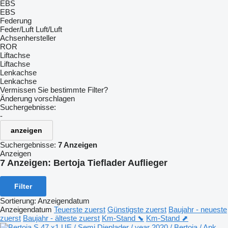
EBS
EBS
Federung
Feder/Luft
Luft/Luft
Achsenhersteller
ROR
Liftachse
Liftachse
Lenkachse
Lenkachse
Vermissen Sie bestimmte Filter?
Änderung vorschlagen
Suchergebnisse:
-
anzeigen
Suchergebnisse:
7 Anzeigen
Anzeigen
7 Anzeigen:
Bertoja Tieflader Auflieger
Filter
Sortierung
:
Anzeigendatum
Anzeigendatum
Teuerste zuerst
Günstigste zuerst
Baujahr - neueste
zuerst
Baujahr - älteste zuerst
Km-Stand ⬊
Km-Stand ⬈