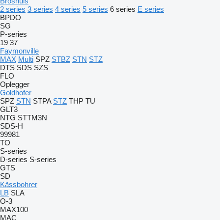
Broshuis
2 series
3 series
4 series
5 series
6 series
E series
BPDO
SG
P-series
19
37
Faymonville
MAX
Multi
SPZ
STBZ
STN
STZ
DTS
SDS
SZS
FLO
Oplegger
Goldhofer
SPZ
STN
STPA
STZ
THP
TU
GLT3
NTG
STTM3N
SDS-H
99981
TO
S-series
D-series
S-series
GTS
SD
Kässbohrer
LB
SLA
O-3
MAX100
MAC