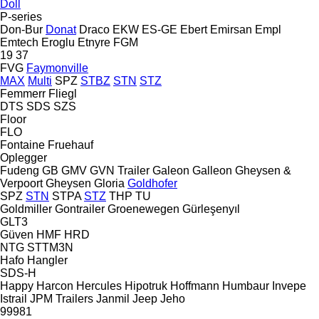
Doll
P-series
Don-Bur
Donat
Draco
EKW
ES-GE
Ebert
Emirsan
Empl
Emtech
Eroglu
Etnyre
FGM
19
37
FVG
Faymonville
MAX
Multi
SPZ
STBZ
STN
STZ
Femmerr
Fliegl
DTS
SDS
SZS
Floor
FLO
Fontaine
Fruehauf
Oplegger
Fudeng
GB
GMV
GVN Trailer
Galeon
Galleon
Gheysen &
Verpoort
Gheysen
Gloria
Goldhofer
SPZ
STN
STPA
STZ
THP
TU
Goldmiller
Gontrailer
Groenewegen
Gürleşenyıl
GLT3
Güven
HMF
HRD
NTG
STTM3N
Hafo
Hangler
SDS-H
Happy
Harcon
Hercules
Hipotruk
Hoffmann
Humbaur
Invepe
Istrail
JPM Trailers
Janmil
Jeep
Jeho
99981