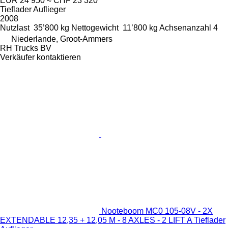
EUR 24’950
≈ CHF 23’320
Tieflader Auflieger
2008
Nutzlast
35’800 kg
Nettogewicht
11’800 kg
Achsenanzahl
4
Niederlande, Groot-Ammers
RH Trucks BV
Verkäufer kontaktieren
Nooteboom MC0 105-08V - 2X
EXTENDABLE 12,35 + 12,05 M - 8 AXLES - 2 LIFT A Tieflader