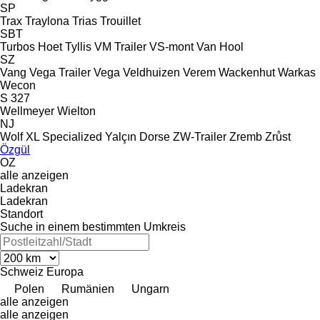
SP
Trax
Traylona
Trias
Trouillet
SBT
Turbos Hoet
Tyllis
VM Trailer
VS-mont
Van Hool
SZ
Vang
Vega Trailer
Vega
Veldhuizen
Verem
Wackenhut
Warkas
Wecon
S 327
Wellmeyer
Wielton
NJ
Wolf
XL Specialized
Yalçın Dorse
ZW-Trailer
Zremb
Zrůst
Özgül
OZ
alle anzeigen
Ladekran
Ladekran
Standort
Suche in einem bestimmten Umkreis
Schweiz
Europa
Polen
Rumänien
Ungarn
alle anzeigen
alle anzeigen