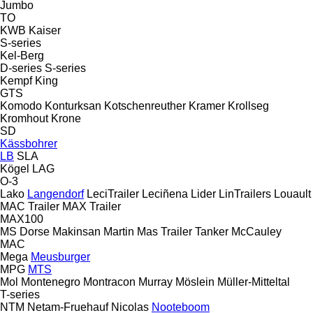
Jumbo
TO
KWB
Kaiser
S-series
Kel-Berg
D-series
S-series
Kempf
King
GTS
Komodo
Konturksan
Kotschenreuther
Kramer
Krollseg
Kromhout
Krone
SD
Kässbohrer
LB
SLA
Kögel
LAG
O-3
Lako
Langendorf
LeciTrailer
Leciñena
Lider
LinTrailers
Louault
MAC Trailer
MAX Trailer
MAX100
MS Dorse
Makinsan
Martin
Mas Trailer Tanker
McCauley
MAC
Mega
Meusburger
MPG
MTS
Mol
Montenegro
Montracon
Murray
Möslein
Müller-Mitteltal
T-series
NTM
Netam-Fruehauf
Nicolas
Nooteboom