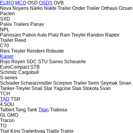
EURO
MCO
OSD
OSDS
OVB
Nova
Noyens
Närko
Nükte Trailer
Onder Trailer
Orthaus
Ozsan
Pacton
SXD
Palex Trailers
Panav
NPL
Panissars
Patron Auto
Platz
Ram Treyler
Randon
Raptor
Trailer
Reed
C70
Reis Treyler
Renders
Robuste
Kaiser
Rojo
Royen
SDC
STU
Samro
Scheuerle
EuroCompact
STB
Schmitz Cargobull
S-series
Schrader
Schwarzmüller
Scorpion Trailer
Serin
Seymak
Sinan
Tanker-Treyler
Snail
Star Yagcilar
Stas
Stokota
Svan
TCH
TAD
TSR
4.SOU
Talbert
Tang
Tank
Titan
Trabosa
GL
GMO
Tracon
TO
Trail King
Trailerbygg
Trailix
Trailor