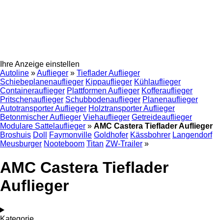
Ihre Anzeige einstellen
Autoline
»
Auflieger
»
Tieflader Auflieger
Schiebeplanenauflieger
Kippauflieger
Kühlauflieger
Containerauflieger
Plattformen Auflieger
Kofferauflieger
Pritschenauflieger
Schubbodenauflieger
Planenauflieger
Autotransporter Auflieger
Holztransporter Auflieger
Betonmischer Auflieger
Viehauflieger
Getreideauflieger
Modulare Sattelauflieger
»
AMC Castera Tieflader Auflieger
Broshuis
Doll
Faymonville
Goldhofer
Kässbohrer
Langendorf
Meusburger
Nooteboom
Titan
ZW-Trailer
»
AMC Castera Tieflader
Auflieger
Kategorie