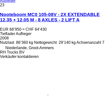
Auflieger
23
Nooteboom MC0 105-08V - 2X EXTENDABLE
12,35 + 12,05 M - 8 AXLES - 2 LIFT A
EUR 68’950
≈ CHF 64’430
Tieflader Auflieger
2008
Nutzlast
86’360 kg
Nettogewicht
29’140 kg
Achsenanzahl
7
Niederlande, Groot-Ammers
RH Trucks BV
Verkäufer kontaktieren