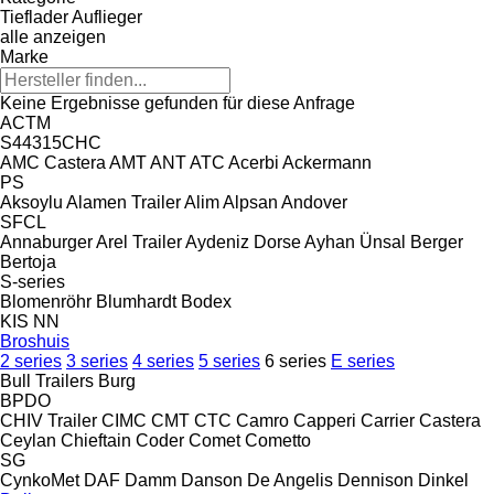
Tieflader Auflieger
alle anzeigen
Marke
Keine Ergebnisse gefunden für diese Anfrage
ACTM
S44315CHC
AMC Castera
AMT
ANT
ATC
Acerbi
Ackermann
PS
Aksoylu
Alamen Trailer
Alim
Alpsan
Andover
SFCL
Annaburger
Arel Trailer
Aydeniz Dorse
Ayhan Ünsal
Berger
Bertoja
S-series
Blomenröhr
Blumhardt
Bodex
KIS
NN
Broshuis
2 series
3 series
4 series
5 series
6 series
E series
Bull Trailers
Burg
BPDO
CHIV Trailer
CIMC
CMT
CTC
Camro
Capperi
Carrier
Castera
Ceylan
Chieftain
Coder
Comet
Cometto
SG
CynkoMet
DAF
Damm
Danson
De Angelis
Dennison
Dinkel