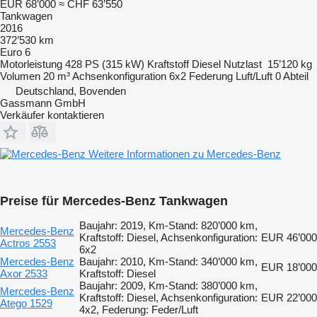
EUR 68’000
≈ CHF 63’550
Tankwagen
2016
372’530 km
Euro 6
Motorleistung
428 PS (315 kW)
Kraftstoff
Diesel
Nutzlast
15’120 kg
Volumen
20 m³
Achsenkonfiguration
6x2
Federung
Luft/Luft
0 Abteil
Deutschland, Bovenden
Gassmann GmbH
Verkäufer kontaktieren
Weitere Informationen zu Mercedes-Benz
Preise für Mercedes-Benz Tankwagen
Baujahr: 2019, Km-Stand: 820’000 km,
Mercedes-Benz
Kraftstoff: Diesel, Achsenkonfiguration:
EUR 46’000
Actros 2553
6x2
Mercedes-Benz
Baujahr: 2010, Km-Stand: 340’000 km,
EUR 18’000
Axor 2533
Kraftstoff: Diesel
Baujahr: 2009, Km-Stand: 380’000 km,
Mercedes-Benz
Kraftstoff: Diesel, Achsenkonfiguration:
EUR 22’000
Atego 1529
4x2, Federung: Feder/Luft