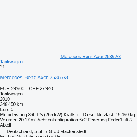
Mercedes-Benz Axor 2536 A3
Tankwagen
31
Mercedes-Benz Axor 2536 A3
EUR 29’900
≈ CHF 27’940
Tankwagen
2010
348’450 km
Euro 5
Motorleistung
360 PS (265 kW)
Kraftstoff
Diesel
Nutzlast
15’490 kg
Volumen
20.17 m³
Achsenkonfiguration
6x2
Federung
Feder/Luft
3
Abteil
Deutschland, Stuhr / Groß Mackenstedt
Eschen Nutzfahrzeuge GmbH