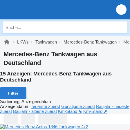
LKWs
Tankwagen
Mercedes-Benz Tankwagen
Mer
Mercedes-Benz Tankwagen aus
Deutschland
15 Anzeigen:
Mercedes-Benz Tankwagen aus
Deutschland
Filter
Sortierung
:
Anzeigendatum
Anzeigendatum
Teuerste zuerst
Günstigste zuerst
Baujahr - neueste
zuerst
Baujahr - älteste zuerst
Km-Stand ⬊
Km-Stand ⬈