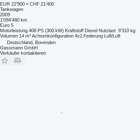
EUR 22’900
≈ CHF 21’400
Tankwagen
2009
1’094’480 km
Euro 5
Motorleistung
408 PS (300 kW)
Kraftstoff
Diesel
Nutzlast
9’310 kg
Volumen
14 m³
Achsenkonfiguration
4x2
Federung
Luft/Luft
Deutschland, Bovenden
Gassmann GmbH
Verkäufer kontaktieren