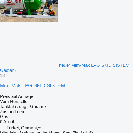
neuer Mim-Mak LPG SKİD SİSTEM
Gastank
18
Mim-Mak LPG SKİD SİSTEM
Preis auf Anfrage
Vom Hersteller
Tankfahrzeug - Gastank
Zustand
neu
Gas
0 Abteil
Türkei, Osmaniye
Mim-Mak Makina İmalat Montaj San. Tic. Ltd. Şti.