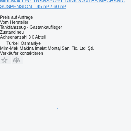
Mim-Mak LPG TRANSPORT TANK 3 AXLES MECHANIC
SUSPENSION - 45 m³ / 60 m³
Preis auf Anfrage
Vom Hersteller
Tankfahrzeug - Gastankauflieger
Zustand
neu
Achsenanzahl
3
0 Abteil
Türkei, Osmaniye
Mim-Mak Makina İmalat Montaj San. Tic. Ltd. Şti.
Verkäufer kontaktieren