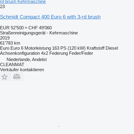
rd brush Kehrmaschine
23
Schmidt Compact 400 Euro 6 with 3-rd brush
EUR 52’500
≈ CHF 49’060
Straßenreinigungsgerät - Kehrmaschine
2019
61’783 km
Euro
Euro 6
Motorleistung
163 PS (120 kW)
Kraftstoff
Diesel
Achsenkonfiguration
4x2
Federung
Feder/Feder
Niederlande, Andelst
CLEANMAT
Verkäufer kontaktieren