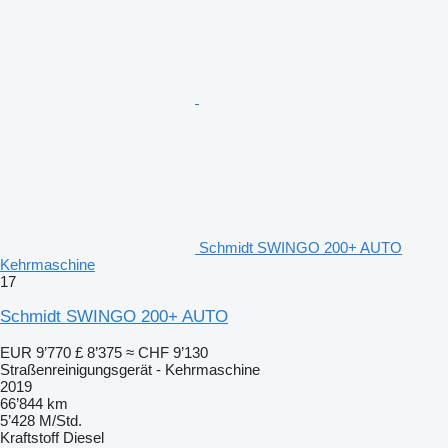
Schmidt SWINGO 200+ AUTO
Kehrmaschine
17
Schmidt SWINGO 200+ AUTO
EUR 9’770
£ 8’375
≈ CHF 9’130
Straßenreinigungsgerät - Kehrmaschine
2019
66’844 km
5’428 M/Std.
Kraftstoff
Diesel