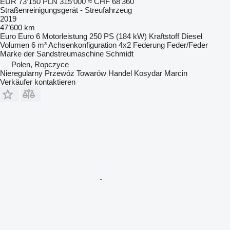
EUR 73’150
PLN 315’000
≈ CHF 68’360
Straßenreinigungsgerät - Streufahrzeug
2019
47’600 km
Euro
Euro 6
Motorleistung
250 PS (184 kW)
Kraftstoff
Diesel
Volumen
6 m³
Achsenkonfiguration
4x2
Federung
Feder/Feder
Marke der Sandstreumaschine
Schmidt
Polen, Ropczyce
Nieregularny Przewóz Towarów Handel Kosydar Marcin
Verkäufer kontaktieren