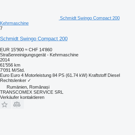
Schmidt Swingo Compact 200
Kehrmaschine
7
Schmidt Swingo Compact 200
EUR 15’900
≈ CHF 14’860
Straßenreinigungsgerät - Kehrmaschine
2014
61’556 km
7’091 M/Std.
Euro
Euro 4
Motorleistung
84 PS (61.74 kW)
Kraftstoff
Diesel
Rechtslenker
✓
Rumänien, Românași
TRANSCOMEX SERVICE SRL
Verkäufer kontaktieren