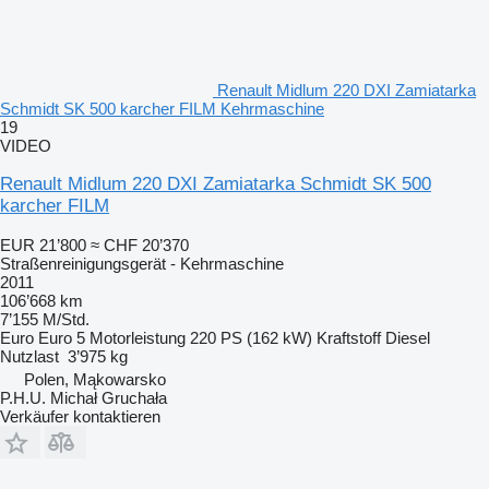
Renault Midlum 220 DXI Zamiatarka
Schmidt SK 500 karcher FILM Kehrmaschine
19
VIDEO
Renault Midlum 220 DXI Zamiatarka Schmidt SK 500
karcher FILM
EUR 21’800
≈ CHF 20’370
Straßenreinigungsgerät - Kehrmaschine
2011
106’668 km
7’155 M/Std.
Euro
Euro 5
Motorleistung
220 PS (162 kW)
Kraftstoff
Diesel
Nutzlast
3’975 kg
Polen, Mąkowarsko
P.H.U. Michał Gruchała
Verkäufer kontaktieren