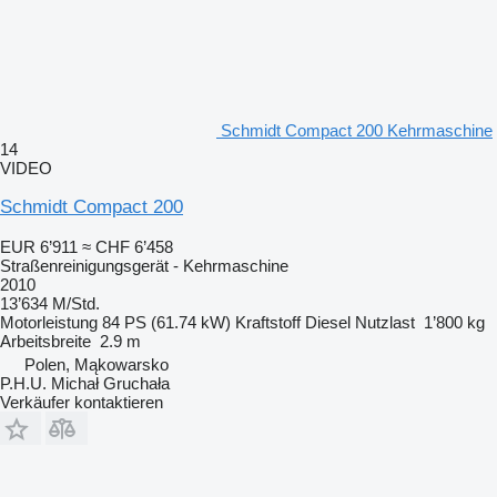
Schmidt Compact 200 Kehrmaschine
14
VIDEO
Schmidt Compact 200
EUR 6’911
≈ CHF 6’458
Straßenreinigungsgerät - Kehrmaschine
2010
13’634 M/Std.
Motorleistung
84 PS (61.74 kW)
Kraftstoff
Diesel
Nutzlast
1’800 kg
Arbeitsbreite
2.9 m
Polen, Mąkowarsko
P.H.U. Michał Gruchała
Verkäufer kontaktieren