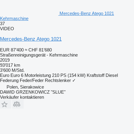
Mercedes-Benz Atego 1021
Kehrmaschine
37
VIDEO
Mercedes-Benz Atego 1021
EUR 87’400
≈ CHF 81’680
Straßenreinigungsgerät - Kehrmaschine
2019
93’017 km
3’600 M/Std.
Euro
Euro 6
Motorleistung
210 PS (154 kW)
Kraftstoff
Diesel
Federung
Feder/Feder
Rechtslenker
✓
Polen, Sierakowice
DAWID GRZENKOWICZ "SLUE"
Verkäufer kontaktieren