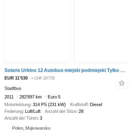
Solaris Urbino 12 Autobus miejski podmiejski Tylko 282 Tysiące przebiegu
EUR 11’530
≈ CHF 10’770
Stadtbus
2011
282’897 km
Euro 5
Motorleistung
314 PS (231 kW)
Kraftstoff
Diesel
Federung
Luft/Luft
Anzahl der Sitze
28
Anzahl der Türen
3
Polen, Mąkowarsko