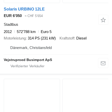
Solaris URBINO 12LE
EUR 6’050
≈ CHF 5’654
Stadtbus
2012
572’788 km
Euro 5
Motorleistung
314 PS (231 kW)
Kraftstoff
Diesel
Dänemark, Christiansfeld
Vejstruproed Busimport ApS