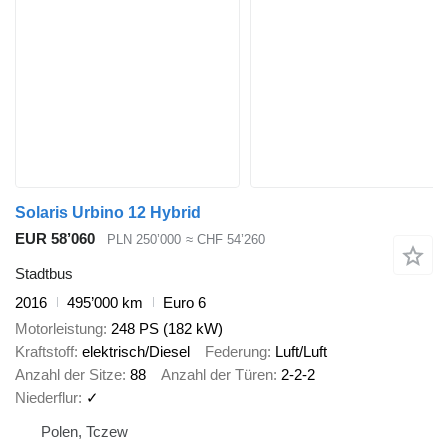
Solaris Urbino 12 Hybrid
EUR 58’060
PLN 250’000
≈ CHF 54’260
Stadtbus
2016
495’000 km
Euro 6
Motorleistung
248 PS (182 kW)
Kraftstoff
elektrisch/Diesel
Federung
Luft/Luft
Anzahl der Sitze
88
Anzahl der Türen
2-2-2
Niederflur
✓
Polen, Tczew