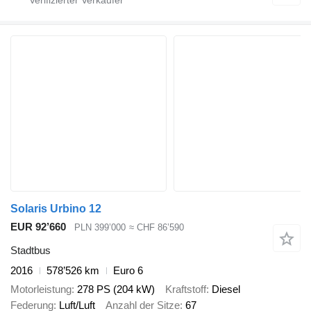
Solaris Urbino 12
EUR 92’660
PLN 399’000
≈ CHF 86’590
Stadtbus
2016
578’526 km
Euro 6
Motorleistung
278 PS (204 kW)
Kraftstoff
Diesel
Federung
Luft/Luft
Anzahl der Sitze
67