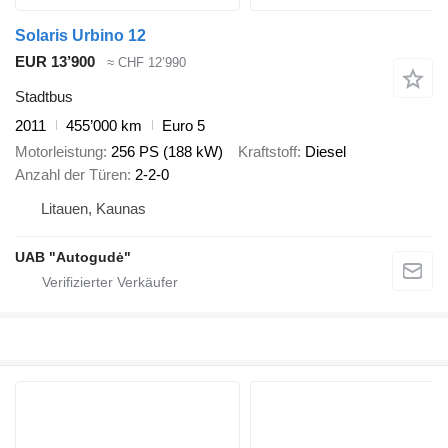
Solaris Urbino 12
EUR 13’900
≈ CHF 12’990
Stadtbus
2011
455’000 km
Euro 5
Motorleistung
256 PS (188 kW)
Kraftstoff
Diesel
Anzahl der Türen
2-2-0
Litauen, Kaunas
UAB "Autogudė"