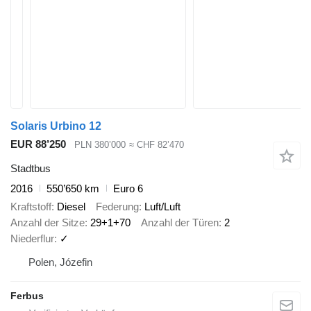
Solaris Urbino 12
EUR 88’250
PLN 380’000
≈ CHF 82’470
Stadtbus
2016
550’650 km
Euro 6
Kraftstoff
Diesel
Federung
Luft/Luft
Anzahl der Sitze
29+1+70
Anzahl der Türen
2
Niederflur
✓
Polen, Józefin
Ferbus