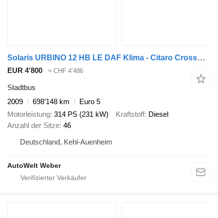
Solaris URBINO 12 HB LE DAF Klima - Citaro Crossway NF
EUR 4’800
≈ CHF 4’486
Stadtbus
2009
698’148 km
Euro 5
Motorleistung
314 PS (231 kW)
Kraftstoff
Diesel
Anzahl der Sitze
46
Deutschland, Kehl-Auenheim
AutoWelt Weber