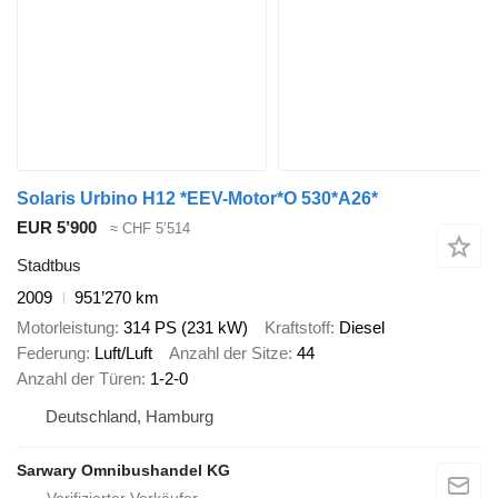
Solaris Urbino H12 *EEV-Motor*O 530*A26*
EUR 5’900
≈ CHF 5’514
Stadtbus
2009
951’270 km
Motorleistung
314 PS (231 kW)
Kraftstoff
Diesel
Federung
Luft/Luft
Anzahl der Sitze
44
Anzahl der Türen
1-2-0
Deutschland, Hamburg
Sarwary Omnibushandel KG