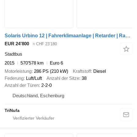
Solaris Urbino 12 | Fahrerklimaanlage | Retarder | Rampe |
EUR 24’800
≈ CHF 23’180
Stadtbus
2015
570’578 km
Euro 6
Motorleistung
286 PS (210 kW)
Kraftstoff
Diesel
Federung
Luft/Luft
Anzahl der Sitze
38
Anzahl der Türen
2-2-0
Deutschland, Eschenburg
TriNufa