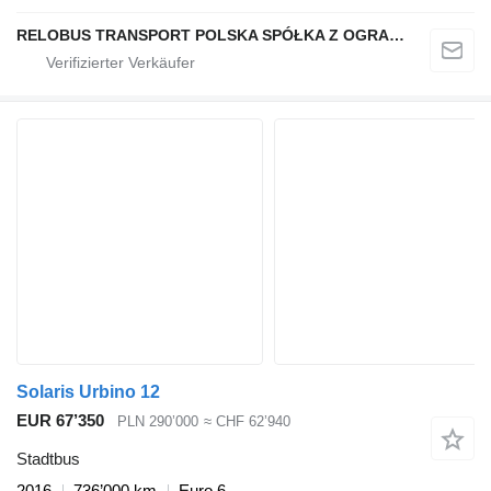
RELOBUS TRANSPORT POLSKA SPÓŁKA Z OGRANICZONĄ ODPOWIEDZIALNOŚCIĄ
Solaris Urbino 12
EUR 67’350
PLN 290’000
≈ CHF 62’940
Stadtbus
2016
736’000 km
Euro 6