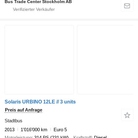
Bus Trade Center Stockholm AB
Solaris URBINO 12LE // 3 units
Preis auf Anfrage
Stadtbus
2013
1’016’000 km
Euro 5
Motorleistung
314 PS (231 kW)
Kraftstoff
Diesel