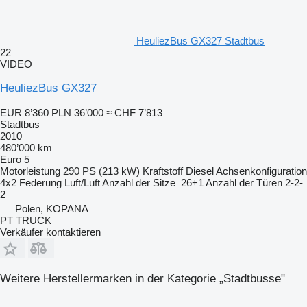
HeuliezBus GX327 Stadtbus
22
VIDEO
HeuliezBus GX327
EUR 8’360
PLN 36’000
≈ CHF 7’813
Stadtbus
2010
480’000 km
Euro 5
Motorleistung
290 PS (213 kW)
Kraftstoff
Diesel
Achsenkonfiguration
4x2
Federung
Luft/Luft
Anzahl der Sitze
26+1
Anzahl der Türen
2-2-
2
Polen, KOPANA
PT TRUCK
Verkäufer kontaktieren
Weitere Herstellermarken in der Kategorie „Stadtbusse"