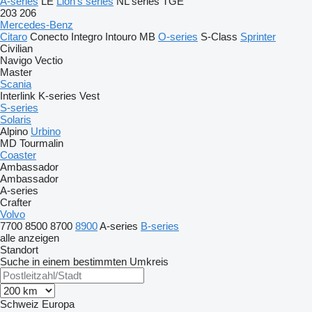
A-series
LE
Lion's series
NL series
TGE
203
206
Mercedes-Benz
Citaro
Conecto
Integro
Intouro
MB
O-series
S-Class
Sprinter
Civilian
Navigo
Vectio
Master
Scania
Interlink
K-series
Vest
S-series
Solaris
Alpino
Urbino
MD
Tourmalin
Coaster
Ambassador
Ambassador
A-series
Crafter
Volvo
7700
8500
8700
8900
A-series
B-series
alle anzeigen
Standort
Suche in einem bestimmten Umkreis
Schweiz
Europa