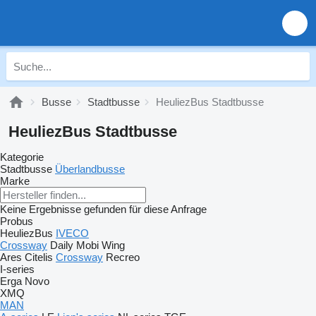
Busse
Stadtbusse
HeuliezBus Stadtbusse
HeuliezBus Stadtbusse
Kategorie
Stadtbusse
Überlandbusse
Marke
Keine Ergebnisse gefunden für diese Anfrage
Probus
HeuliezBus
IVECO
Crossway
Daily
Mobi
Wing
Ares
Citelis
Crossway
Recreo
I-series
Erga
Novo
XMQ
MAN