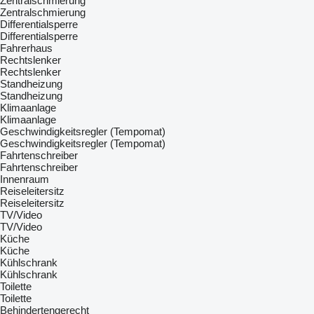
Zentralschmierung
Zentralschmierung
Differentialsperre
Differentialsperre
Fahrerhaus
Rechtslenker
Rechtslenker
Standheizung
Standheizung
Klimaanlage
Klimaanlage
Geschwindigkeitsregler (Tempomat)
Geschwindigkeitsregler (Tempomat)
Fahrtenschreiber
Fahrtenschreiber
Innenraum
Reiseleitersitz
Reiseleitersitz
TV/Video
TV/Video
Küche
Küche
Kühlschrank
Kühlschrank
Toilette
Toilette
Behindertengerecht