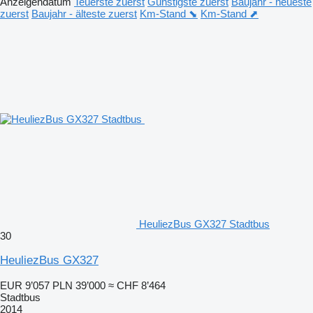
Anzeigendatum
Teuerste zuerst
Günstigste zuerst
Baujahr - neueste
zuerst
Baujahr - älteste zuerst
Km-Stand ⬊
Km-Stand ⬈
HeuliezBus GX327 Stadtbus
30
HeuliezBus GX327
EUR 9’057
PLN 39’000
≈ CHF 8’464
Stadtbus
2014