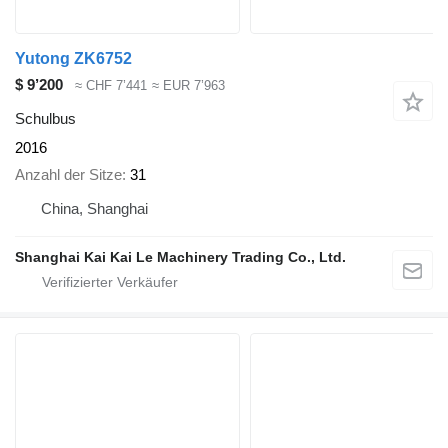
Yutong ZK6752
$ 9’200
≈ CHF 7’441
≈ EUR 7’963
Schulbus
2016
Anzahl der Sitze
31
China, Shanghai
Shanghai Kai Kai Le Machinery Trading Co., Ltd.