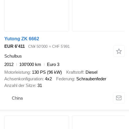
Yutong ZK 6662
EUR 6’411
CN¥ 50’000
≈ CHF 5’991
Schulbus
2012
100’000 km
Euro 3
Motorleistung
130 PS (96 kW)
Kraftstoff
Diesel
Achsenkonfiguration
4x2
Federung
Schraubenfeder
Anzahl der Sitze
31
China