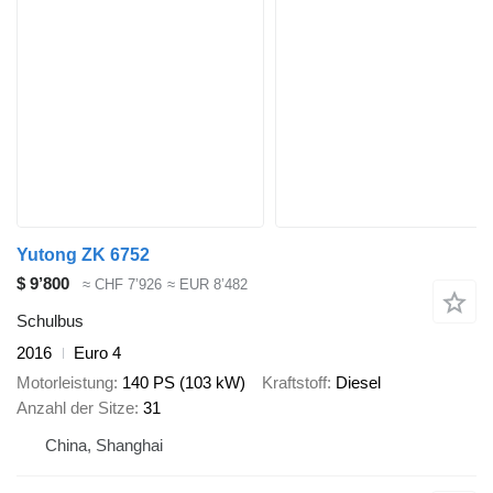
Yutong ZK 6752
$ 9’800
≈ CHF 7’926
≈ EUR 8’482
Schulbus
2016
Euro 4
Motorleistung
140 PS (103 kW)
Kraftstoff
Diesel
Anzahl der Sitze
31
China, Shanghai