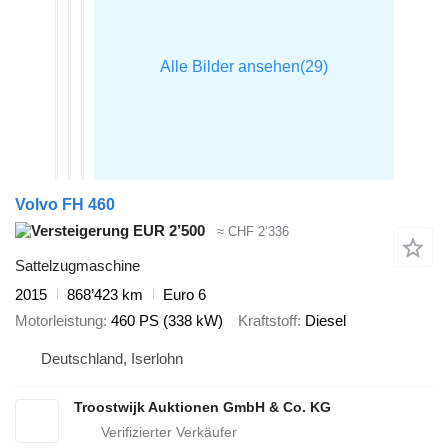
Volvo FH 460
EUR 2’500
≈ CHF 2’336
Sattelzugmaschine
2015
868’423 km
Euro 6
Motorleistung
460 PS (338 kW)
Kraftstoff
Diesel
Deutschland, Iserlohn
Troostwijk Auktionen GmbH & Co. KG