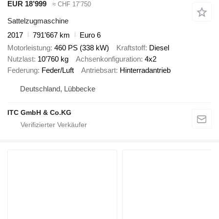
EUR 18’999
≈ CHF 17’750
Sattelzugmaschine
2017
791’667 km
Euro 6
Motorleistung
460 PS (338 kW)
Kraftstoff
Diesel
Nutzlast
10’760 kg
Achsenkonfiguration
4x2
Federung
Feder/Luft
Antriebsart
Hinterradantrieb
Deutschland, Lübbecke
ITC GmbH & Co.KG