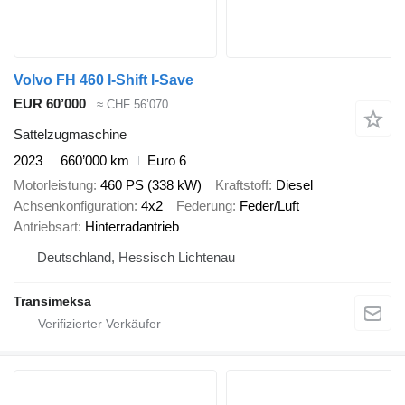
Volvo FH 460 I-Shift I-Save
EUR 60’000
≈ CHF 56’070
Sattelzugmaschine
2023
660’000 km
Euro 6
Motorleistung
460 PS (338 kW)
Kraftstoff
Diesel
Achsenkonfiguration
4x2
Federung
Feder/Luft
Antriebsart
Hinterradantrieb
Deutschland, Hessisch Lichtenau
Transimeksa