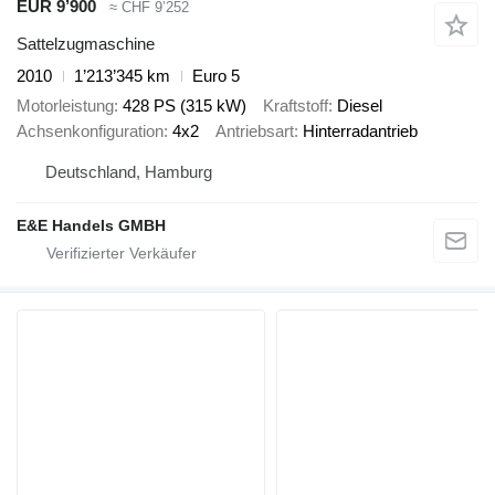
EUR 9’900
≈ CHF 9’252
Sattelzugmaschine
2010
1’213’345 km
Euro 5
Motorleistung
428 PS (315 kW)
Kraftstoff
Diesel
Achsenkonfiguration
4x2
Antriebsart
Hinterradantrieb
Deutschland, Hamburg
E&E Handels GMBH