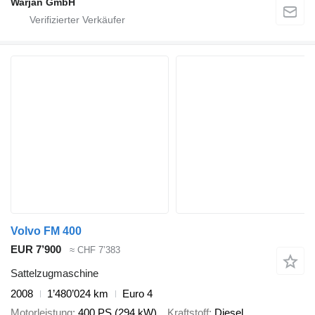
Warjan GmbH
Volvo FM 400
EUR 7’900
≈ CHF 7’383
Sattelzugmaschine
2008
1’480’024 km
Euro 4
Motorleistung
400 PS (294 kW)
Kraftstoff
Diesel