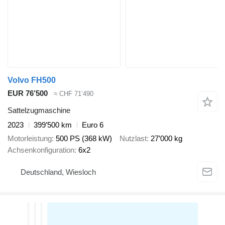
Volvo FH500
EUR 76’500
≈ CHF 71’490
Sattelzugmaschine
2023
399’500 km
Euro 6
Motorleistung
500 PS (368 kW)
Nutzlast
27’000 kg
Achsenkonfiguration
6x2
Deutschland, Wiesloch