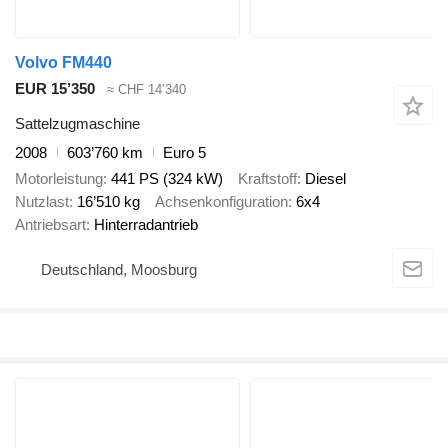
Volvo FM440
EUR 15’350
≈ CHF 14’340
Sattelzugmaschine
2008
603’760 km
Euro 5
Motorleistung
441 PS (324 kW)
Kraftstoff
Diesel
Nutzlast
16’510 kg
Achsenkonfiguration
6x4
Antriebsart
Hinterradantrieb
Deutschland, Moosburg