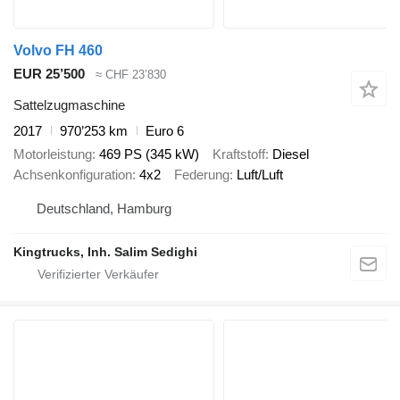
Volvo FH 460
EUR 25’500
≈ CHF 23’830
Sattelzugmaschine
2017
970’253 km
Euro 6
Motorleistung
469 PS (345 kW)
Kraftstoff
Diesel
Achsenkonfiguration
4x2
Federung
Luft/Luft
Deutschland, Hamburg
Kingtrucks, Inh. Salim Sedighi