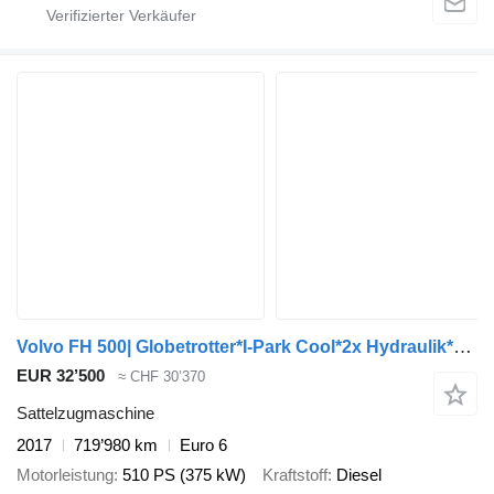
Volvo FH 500| Globetrotter*I-Park Cool*2x Hydraulik*AC
EUR 32’500
≈ CHF 30’370
Sattelzugmaschine
2017
719’980 km
Euro 6
Motorleistung
510 PS (375 kW)
Kraftstoff
Diesel