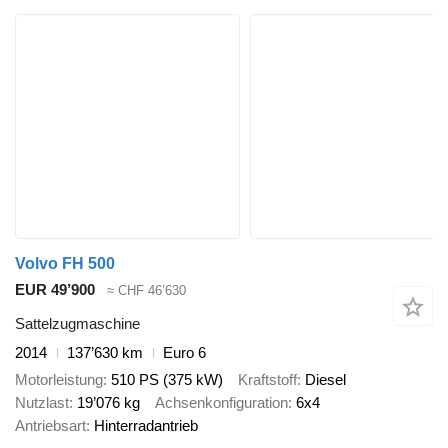
Volvo FH 500
EUR 49’900
≈ CHF 46’630
Sattelzugmaschine
2014
137’630 km
Euro 6
Motorleistung
510 PS (375 kW)
Kraftstoff
Diesel
Nutzlast
19’076 kg
Achsenkonfiguration
6x4
Antriebsart
Hinterradantrieb