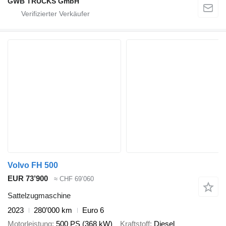
GWB TRUCKS GmbH
Volvo FH 500
EUR 73’900
≈ CHF 69’060
Sattelzugmaschine
2023
280’000 km
Euro 6
Motorleistung
500 PS (368 kW)
Kraftstoff
Diesel