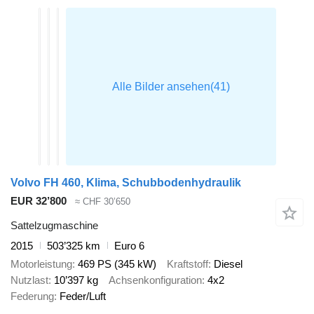
Volvo FH 460, Klima, Schubbodenhydraulik
EUR 32’800
≈ CHF 30’650
Sattelzugmaschine
2015
503’325 km
Euro 6
Motorleistung
469 PS (345 kW)
Kraftstoff
Diesel
Nutzlast
10’397 kg
Achsenkonfiguration
4x2
Federung
Feder/Luft