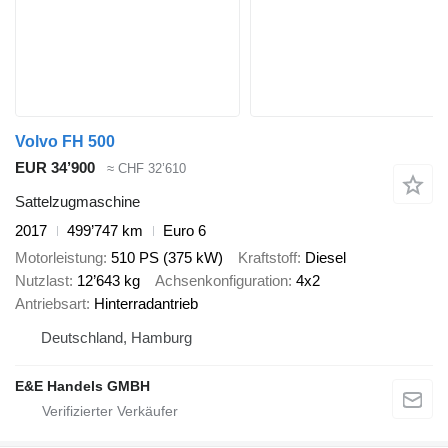
Volvo FH 500
EUR 34’900
≈ CHF 32’610
Sattelzugmaschine
2017
499’747 km
Euro 6
Motorleistung
510 PS (375 kW)
Kraftstoff
Diesel
Nutzlast
12’643 kg
Achsenkonfiguration
4x2
Antriebsart
Hinterradantrieb
Deutschland, Hamburg
E&E Handels GMBH