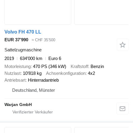
Volvo FH 470 LL
EUR 37’990
≈ CHF 35’500
Sattelzugmaschine
2019
634’000 km
Euro 6
Motorleistung
470 PS (346 kW)
Kraftstoff
Benzin
Nutzlast
10’818 kg
Achsenkonfiguration
4x2
Antriebsart
Hinterradantrieb
Deutschland, Münster
Warjan GmbH