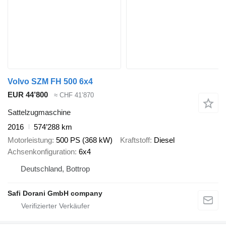
Volvo SZM FH 500 6x4
EUR 44’800
≈ CHF 41’870
Sattelzugmaschine
2016
574’288 km
Motorleistung
500 PS (368 kW)
Kraftstoff
Diesel
Achsenkonfiguration
6x4
Deutschland, Bottrop
Safi Dorani GmbH company