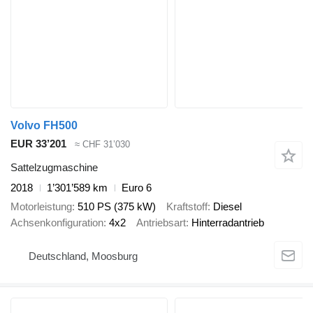
Volvo FH500
EUR 33’201
≈ CHF 31’030
Sattelzugmaschine
2018
1’301’589 km
Euro 6
Motorleistung
510 PS (375 kW)
Kraftstoff
Diesel
Achsenkonfiguration
4x2
Antriebsart
Hinterradantrieb
Deutschland, Moosburg