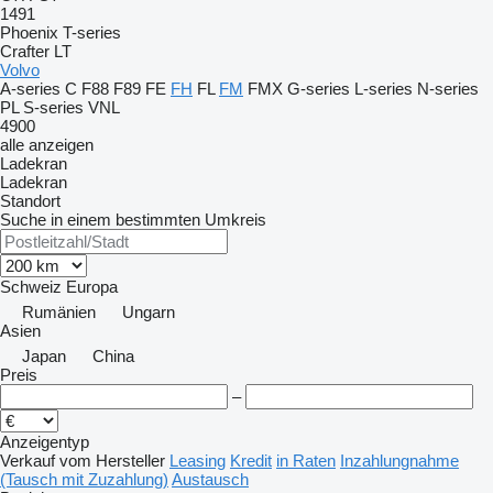
1491
Phoenix
T-series
Crafter
LT
Volvo
A-series
C
F88
F89
FE
FH
FL
FM
FMX
G-series
L-series
N-series
PL
S-series
VNL
4900
alle anzeigen
Ladekran
Ladekran
Standort
Suche in einem bestimmten Umkreis
Schweiz
Europa
Rumänien
Ungarn
Asien
Japan
China
Preis
–
Anzeigentyp
Verkauf
vom Hersteller
Leasing
Kredit
in Raten
Inzahlungnahme
(Tausch mit Zuzahlung)
Austausch