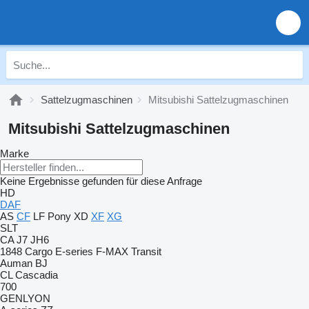
Sattelzugmaschinen
Mitsubishi Sattelzugmaschinen
Mitsubishi Sattelzugmaschinen
Marke
Keine Ergebnisse gefunden für diese Anfrage
HD
DAF
AS
CF
LF
Pony
XD
XF
XG
SLT
CA
J7
JH6
1848
Cargo
E-series
F-MAX
Transit
Auman
BJ
CL
Cascadia
700
GENLYON