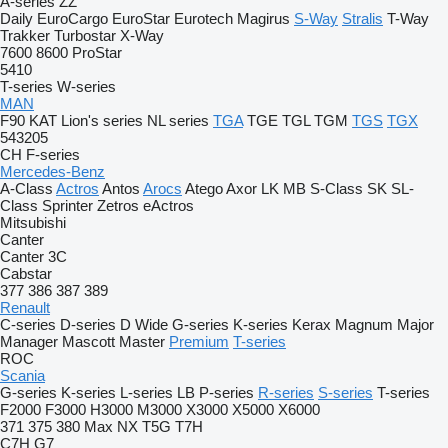
A-series
ZZ
Daily
EuroCargo
EuroStar
Eurotech
Magirus
S-Way
Stralis
T-Way
Trakker
Turbostar
X-Way
7600
8600
ProStar
5410
T-series
W-series
MAN
F90
KAT
Lion's series
NL series
TGA
TGE
TGL
TGM
TGS
TGX
543205
CH
F-series
Mercedes-Benz
A-Class
Actros
Antos
Arocs
Atego
Axor
LK
MB
S-Class
SK
SL-
Class
Sprinter
Zetros
eActros
Mitsubishi
Canter
Canter 3C
Cabstar
377
386
387
389
Renault
C-series
D-series
D Wide
G-series
K-series
Kerax
Magnum
Major
Manager
Mascott
Master
Premium
T-series
ROC
Scania
G-series
K-series
L-series
LB
P-series
R-series
S-series
T-series
F2000
F3000
H3000
M3000
X3000
X5000
X6000
371
375
380
Max
NX
T5G
T7H
C7H
G7