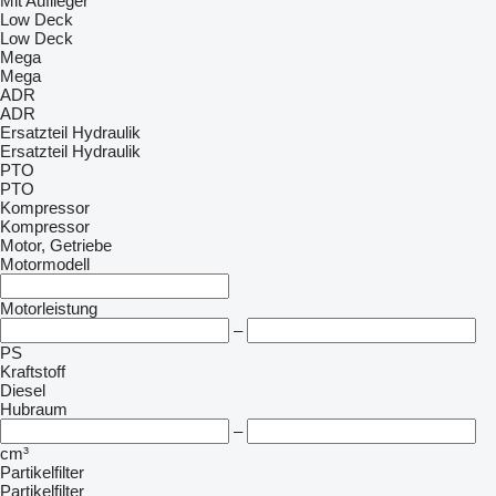
Mit Auflieger
Low Deck
Low Deck
Mega
Mega
ADR
ADR
Ersatzteil Hydraulik
Ersatzteil Hydraulik
PTO
PTO
Kompressor
Kompressor
Motor, Getriebe
Motormodell
Motorleistung
–
PS
Kraftstoff
Diesel
Hubraum
–
cm³
Partikelfilter
Partikelfilter