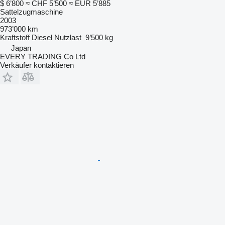
$ 6’800
≈ CHF 5’500
≈ EUR 5’885
Sattelzugmaschine
2003
973’000 km
Kraftstoff
Diesel
Nutzlast
9’500 kg
Japan
EVERY TRADING Co Ltd
Verkäufer kontaktieren