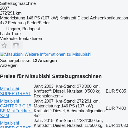
Sattelzugmaschine
2007
272’291 km
Motorleistung
146 PS (107 kW)
Kraftstoff
Diesel
Achsenkonfiguration
4x2
Federung
Feder/Feder
Ungarn, Budapest
Laslo Truck
Verkäufer kontaktieren
Weitere Informationen zu Mitsubishi
Suchergebnisse:
12 Anzeigen
Anzeigen
Preise für Mitsubishi Sattelzugmaschinen
Jahr: 2003, Km-Stand: 973’000 km,
Mitsubishi
Kraftstoff: Diesel, Nutzlast: 9’500 kg,
EUR 5’885
SUPER GREAT
Rechtslenker: ✓
Mitsubishi
Jahr: 2007, Km-Stand: 272’291 km,
CANTER 3 C 15 -
Motorleistung: 146 PS (107 kW),
EUR 7’400
BE Mini Trekker -
Kraftstoff: Diesel, Achsenkonfiguration:
SZM
4x2
Jahr: 2015, Km-Stand: 1’284’000 km,
Mitsubishi
Kraftstoff: Diesel, Nutzlast: 11’500 kg,
EUR 11’080
SUPER GREAT