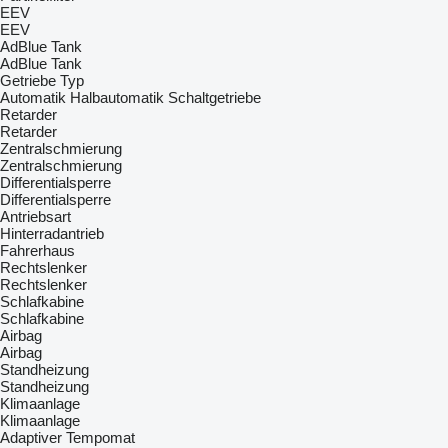
EEV
EEV
AdBlue Tank
AdBlue Tank
Getriebe Typ
Automatik
Halbautomatik
Schaltgetriebe
Retarder
Retarder
Zentralschmierung
Zentralschmierung
Differentialsperre
Differentialsperre
Antriebsart
Hinterradantrieb
Fahrerhaus
Rechtslenker
Rechtslenker
Schlafkabine
Schlafkabine
Airbag
Airbag
Standheizung
Standheizung
Klimaanlage
Klimaanlage
Adaptiver Tempomat