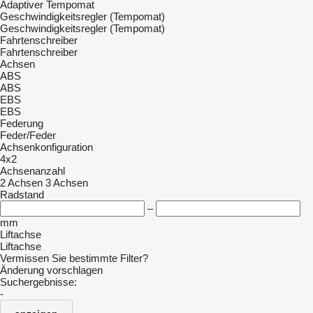
Adaptiver Tempomat
Geschwindigkeitsregler (Tempomat)
Geschwindigkeitsregler (Tempomat)
Fahrtenschreiber
Fahrtenschreiber
Achsen
ABS
ABS
EBS
EBS
Federung
Feder/Feder
Achsenkonfiguration
4x2
Achsenanzahl
2 Achsen
3 Achsen
Radstand
–
mm
Liftachse
Liftachse
Vermissen Sie bestimmte Filter?
Änderung vorschlagen
Suchergebnisse:
-