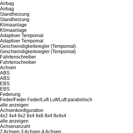
Airbag
Airbag
Standheizung
Standheizung
Klimaanlage
Klimaanlage
Adaptiver Tempomat
Adaptiver Tempomat
Geschwindigkeitsregler (Tempomat)
Geschwindigkeitsregler (Tempomat)
Fahrtenschreiber
Fahrtenschreiber
Achsen
ABS
ABS
EBS
EBS
Federung
Feder/Feder
Feder/Luft
Luft/Luft
parabolisch
alle anzeigen
Achsenkonfiguration
4x2
4x4
6x2
6x4
6x6
8x4
8x4x4
alle anzeigen
Achsenanzahl
2 Achsen
3 Achsen
4 Achsen