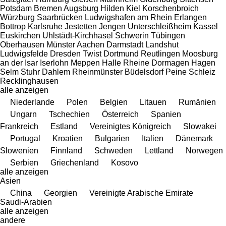
Potsdam
Bremen
Augsburg
Hilden
Kiel
Korschenbroich
Würzburg
Saarbrücken
Ludwigshafen am Rhein
Erlangen
Bottrop
Karlsruhe
Jestetten
Jengen
Unterschleißheim
Kassel
Euskirchen
Uhlstädt-Kirchhasel
Schwerin
Tübingen
Oberhausen
Münster
Aachen
Darmstadt
Landshut
Ludwigsfelde
Dresden
Twist
Dortmund
Reutlingen
Moosburg
an der Isar
Iserlohn
Meppen
Halle
Rheine
Dormagen
Hagen
Selm
Stuhr
Dahlem
Rheinmünster
Büdelsdorf
Peine
Schleiz
Recklinghausen
alle anzeigen
Niederlande
Polen
Belgien
Litauen
Rumänien
Ungarn
Tschechien
Österreich
Spanien
Frankreich
Estland
Vereinigtes Königreich
Slowakei
Portugal
Kroatien
Bulgarien
Italien
Dänemark
Slowenien
Finnland
Schweden
Lettland
Norwegen
Serbien
Griechenland
Kosovo
alle anzeigen
Asien
China
Georgien
Vereinigte Arabische Emirate
Saudi-Arabien
alle anzeigen
andere