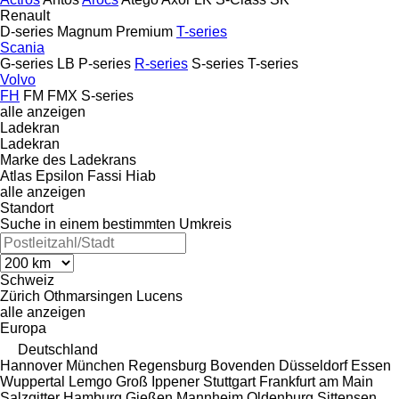
Renault
D-series
Magnum
Premium
T-series
Scania
G-series
LB
P-series
R-series
S-series
T-series
Volvo
FH
FM
FMX
S-series
alle anzeigen
Ladekran
Ladekran
Marke des Ladekrans
Atlas
Epsilon
Fassi
Hiab
alle anzeigen
Standort
Suche in einem bestimmten Umkreis
Schweiz
Zürich
Othmarsingen
Lucens
alle anzeigen
Europa
Deutschland
Hannover
München
Regensburg
Bovenden
Düsseldorf
Essen
Wuppertal
Lemgo
Groß Ippener
Stuttgart
Frankfurt am Main
Salzgitter
Hamburg
Gießen
Mannheim
Oldenburg
Sittensen