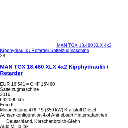
MAN TGX 18.480 XLX 4x2
Kipphydraulik / Retarder Sattelzugmaschine
28
MAN TGX 18.480 XLX 4x2 Kipphydraulik /
Retarder
EUR 16’541
≈ CHF 15’460
Sattelzugmaschine
2016
642’000 km
Euro 6
Motorleistung
476 PS (350 kW)
Kraftstoff
Diesel
Achsenkonfiguration
4x4
Antriebsart
Hinterradantrieb
Deutschland, Korschenbroich-Glehn
Auto M.Hallak