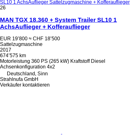
SL10 1 AchsAuflieger Sattelzugmaschine + Kofferauflieger
26
MAN TGX 18.360 + System Trailer SL10 1
AchsAuflieger + Kofferauflieger
EUR 19’800
≈ CHF 18’500
Sattelzugmaschine
2017
674’575 km
Motorleistung
360 PS (265 kW)
Kraftstoff
Diesel
Achsenkonfiguration
4x2
Deutschland, Sinn
Strahlnufa GmbH
Verkäufer kontaktieren