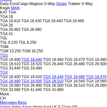
Daily
EuroCargo
Magirus
S-Way
Stralis
Trakker
X-Way
Kögel
MAN
KAT
TGA
TGA 18
TGA 18.410
TGA 18.430
TGA 18.440
TGA 18.460
TGA 26
TGA 26.463
TGA 26.480
TGA 41
TGL
TGL 8.220
TGL 8.250
TGM
TGM 13.250
TGM 18.250
TGS
TGS 18.400
TGS 18.440
TGS 18.460
TGS 18.470
TGS 18.480
TGS 18.510
TGS 18.520
TGS 26.440
TGS 26.480
TGS 26.500
TGS 33.440
TGS 33.480
TGX
TGX 18.400
TGX 18.420
TGX 18.440
TGX 18.460
TGX 18.470
TGX 18.480
TGX 18.500
TGX 18.510
TGX 18.540
TGX 18.560
TGX 18.580
TGX 26.480
TGX 26.500
TGX 26.510
TGX 26.580
TGX 33.580
TGX 41.640
TGX 41.680
Mack
CH
Mercedes-Benz
Actros
Antos
Arocs
Atego
Axor
LK
S-Class
SK