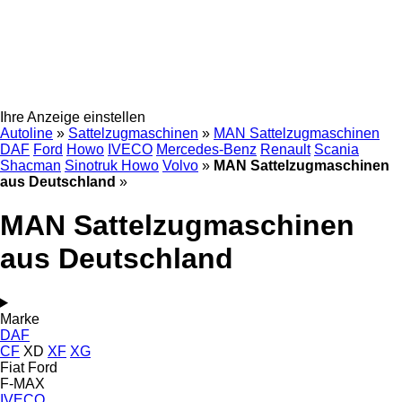
Ihre Anzeige einstellen
Autoline
»
Sattelzugmaschinen
»
MAN Sattelzugmaschinen
DAF
Ford
Howo
IVECO
Mercedes-Benz
Renault
Scania
Shacman
Sinotruk Howo
Volvo
»
MAN Sattelzugmaschinen
aus Deutschland
»
MAN Sattelzugmaschinen
aus Deutschland
Marke
DAF
CF
XD
XF
XG
Fiat
Ford
F-MAX
IVECO