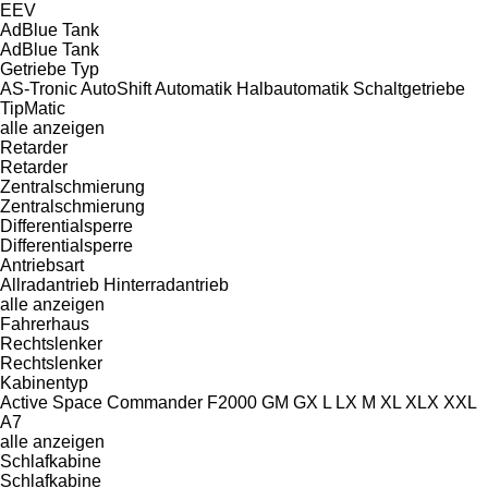
EEV
AdBlue Tank
AdBlue Tank
Getriebe Typ
AS-Tronic
AutoShift
Automatik
Halbautomatik
Schaltgetriebe
TipMatic
alle anzeigen
Retarder
Retarder
Zentralschmierung
Zentralschmierung
Differentialsperre
Differentialsperre
Antriebsart
Allradantrieb
Hinterradantrieb
alle anzeigen
Fahrerhaus
Rechtslenker
Rechtslenker
Kabinentyp
Active Space
Commander
F2000
GM
GX
L
LX
M
XL
XLX
XXL
А7
alle anzeigen
Schlafkabine
Schlafkabine