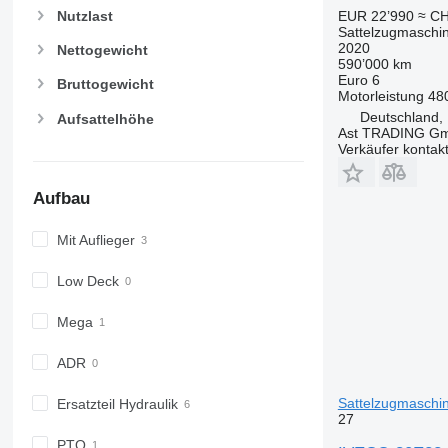
EUR 22’990
≈ CH
Nutzlast
Sattelzugmaschi
2020
Nettogewicht
590’000 km
Euro 6
Bruttogewicht
Motorleistung
48
Deutschland,
Aufsattelhöhe
Ast TRADING G
Verkäufer kontak
Aufbau
Mit Auflieger
Low Deck
Mega
ADR
Sattelzugmaschi
Ersatzteil Hydraulik
27
PTO