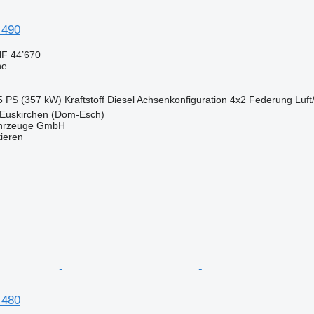
 490
F 44’670
ne
5 PS (357 kW)
Kraftstoff
Diesel
Achsenkonfiguration
4x2
Federung
Luft
 Euskirchen (Dom-Esch)
ahrzeuge GmbH
tieren
 480