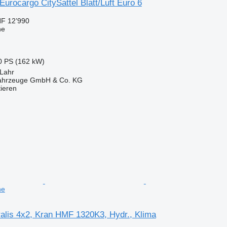
rocargo CitySattel Blatt/Luft Euro 6
F 12’990
ne
0 PS (162 kW)
 Lahr
fahrzeuge GmbH & Co. KG
tieren
ne
alis 4x2, Kran HMF 1320K3, Hydr., Klima