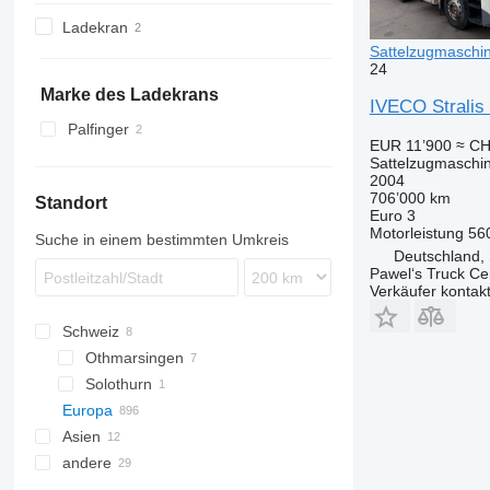
X-Way
TGX
Axor
R-series
FMX
S-Way 510
Stralis 400
Trakker 380
Ladekran
LK
S-series
S-series
S-Way 570
Stralis 420
Trakker 450
Sattelzugmaschi
S-Class
T-series
Stralis 440
24
SK
Stralis 460
Marke des Ladekrans
IVECO Stralis 
Stralis 480
Palfinger
EUR 11’900
≈ CH
Sattelzugmaschi
2004
706’000 km
Standort
Euro 3
Motorleistung
56
Suche in einem bestimmten Umkreis
Deutschland,
Pawel‘s Truck C
Verkäufer kontak
Schweiz
Othmarsingen
Solothurn
Europa
Asien
Niederlande
andere
Italien
Usbekistan
Polen
Vereinigte Arabische Emirate
Ukraine