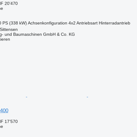
F 20’470
ne
0 PS (338 kW)
Achsenkonfiguration
4x2
Antriebsart
Hinterradantrieb
Sittensen
ug- und Baumaschinen GmbH & Co. KG
tieren
 400
F 17’570
ne