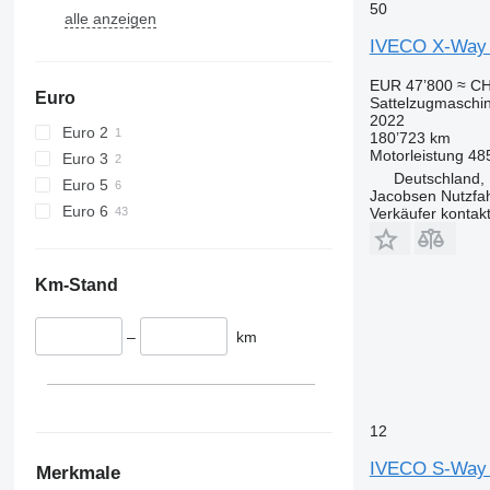
50
alle anzeigen
IVECO X-Way
EUR 47’800
≈ CH
Euro
Sattelzugmaschi
2022
Euro 2
180’723 km
Motorleistung
48
Euro 3
Deutschland,
Euro 5
Jacobsen Nutzf
Euro 6
Verkäufer kontak
Km-Stand
–
km
12
IVECO S-Way
Merkmale