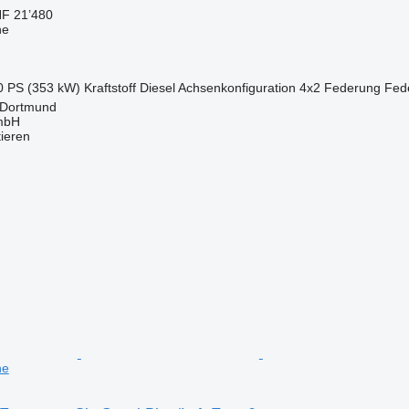
F 21’480
ne
0 PS (353 kW)
Kraftstoff
Diesel
Achsenkonfiguration
4x2
Federung
Fede
 Dortmund
mbH
tieren
ne