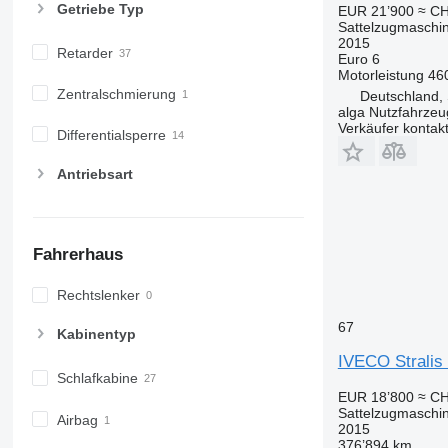
Getriebe Typ
EUR 21’900
≈ CH
Sattelzugmaschi
2015
Retarder
Euro 6
Motorleistung
46
Zentralschmierung
Deutschland, 
alga Nutzfahrze
Verkäufer kontak
Differentialsperre
Antriebsart
Fahrerhaus
Rechtslenker
67
Kabinentyp
IVECO Stralis
Schlafkabine
EUR 18’800
≈ CH
Sattelzugmaschi
Airbag
2015
376’894 km