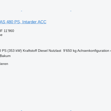
 AS 480 PS, Intarder ACC
F 11’960
ne
0 PS (353 kW)
Kraftstoff
Diesel
Nutzlast
9’650 kg
Achsenkonfiguration
 Bakum
tieren