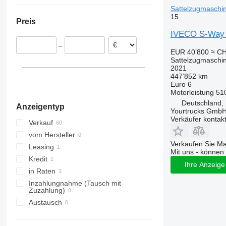
Sattelzugmaschi
Spanien
China
Argentinien
15
Preis
Rumänien
Nigeria
IVECO S-Way 5
Deutschland
Chile
–
Hannover
Ungarn
EUR 40’800
≈ CH
Sattelzugmaschi
Düsseldorf
Kroatien
2021
alle anzeigen
Frankfurt am Main
447’852 km
Euro 6
Burghaun
Motorleistung
51
Erlangen
Deutschland, 
Anzeigentyp
Euskirchen
Yourtrucks Gmb
Verkäufer kontak
Salzgitter
Verkauf
Bovenden
vom Hersteller
Verkaufen Sie M
alle anzeigen
Leasing
Mit uns - können 
Kredit
Ihre Anzeige 
in Raten
Inzahlungnahme (Tausch mit
Zuzahlung)
Austausch