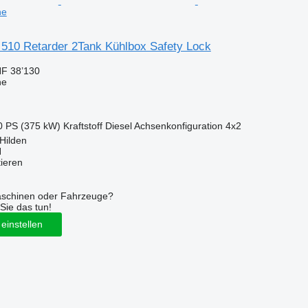
ne
10 Retarder 2Tank Kühlbox Safety Lock
F 38’130
ne
0 PS (375 kW)
Kraftstoff
Diesel
Achsenkonfiguration
4x2
Hilden
H
tieren
aschinen oder Fahrzeuge?
Sie das tun!
einstellen