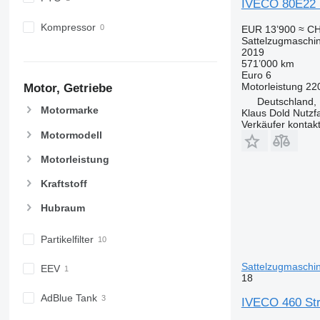
IVECO 80E22 Eu
Kompressor
EUR 13’900
≈ CH
Sattelzugmaschi
2019
571’000 km
Euro 6
Motorleistung
22
Motor, Getriebe
Deutschland,
Motormarke
Klaus Dold Nutz
Verkäufer kontak
Motormodell
Motorleistung
Kraftstoff
Hubraum
Partikelfilter
Sattelzugmaschi
EEV
18
AdBlue Tank
IVECO 460 Str