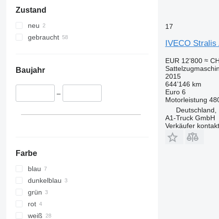
Zustand
neu
17
gebraucht
IVECO Stralis
EUR 12’800
≈ CH
Sattelzugmaschi
Baujahr
2015
644’146 km
Euro 6
–
Motorleistung
48
Deutschland,
A1-Truck GmbH
Verkäufer kontak
Farbe
blau
dunkelblau
grün
rot
weiß