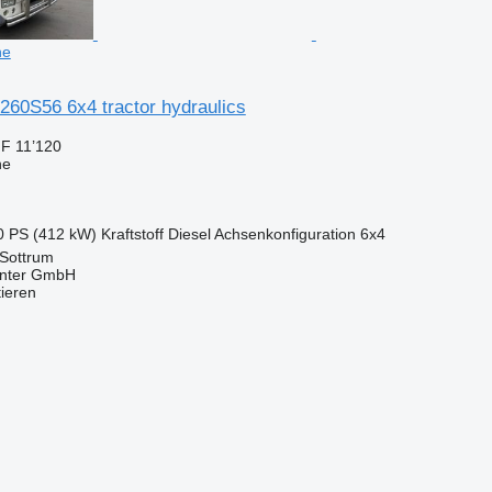
ne
260S56 6x4 tractor hydraulics
F 11’120
ne
0 PS (412 kW)
Kraftstoff
Diesel
Achsenkonfiguration
6x4
 Sottrum
enter GmbH
tieren