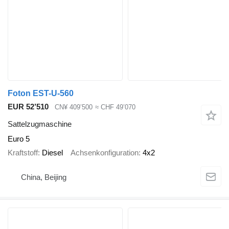
Foton EST-U-560
EUR 52’510
CN¥ 409’500
≈ CHF 49’070
Sattelzugmaschine
Euro 5
Kraftstoff
Diesel
Achsenkonfiguration
4x2
China, Beijing