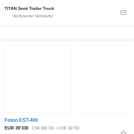
TITAN Semi Trailer Truck
Foton EST-400
EUR 39’330
CN¥ 306’700
≈ CHF 36’750