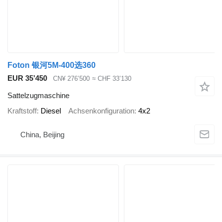
Foton 银河5M-400选360
EUR 35’450
CN¥ 276’500
≈ CHF 33’130
Sattelzugmaschine
Kraftstoff
Diesel
Achsenkonfiguration
4x2
China, Beijing