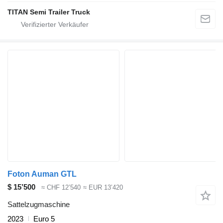
TITAN Semi Trailer Truck
Foton Auman GTL
$ 15’500
≈ CHF 12’540
≈ EUR 13’420
Sattelzugmaschine
2023
Euro 5