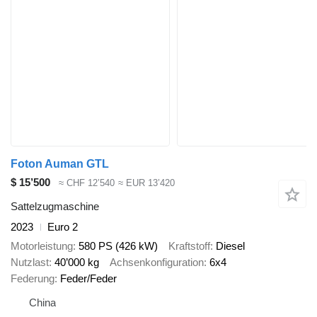
Foton Auman GTL
$ 15’500
≈ CHF 12’540
≈ EUR 13’420
Sattelzugmaschine
2023
Euro 2
Motorleistung
580 PS (426 kW)
Kraftstoff
Diesel
Nutzlast
40’000 kg
Achsenkonfiguration
6x4
Federung
Feder/Feder
China