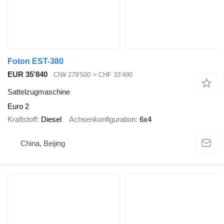
Foton EST-380
EUR 35’840
CN¥ 279’500
≈ CHF 33’490
Sattelzugmaschine
Euro 2
Kraftstoff
Diesel
Achsenkonfiguration
6x4
China, Beijing