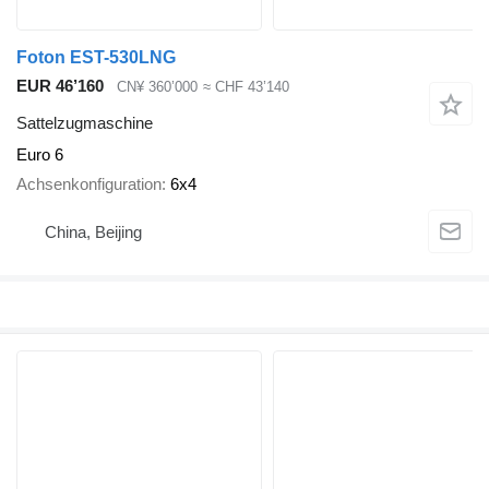
Foton EST-530LNG
EUR 46’160
CN¥ 360’000
≈ CHF 43’140
Sattelzugmaschine
Euro 6
Achsenkonfiguration
6x4
China, Beijing