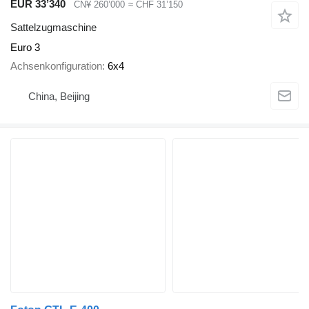
EUR 33’340
CN¥ 260’000
≈ CHF 31’150
Sattelzugmaschine
Euro 3
Achsenkonfiguration
6x4
China, Beijing