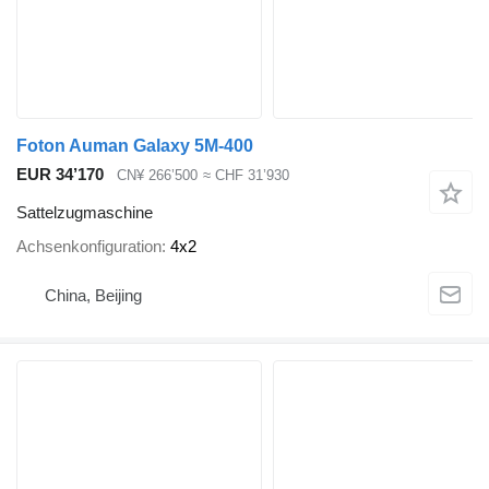
Foton Auman Galaxy 5M-400
EUR 34’170
CN¥ 266’500
≈ CHF 31’930
Sattelzugmaschine
Achsenkonfiguration
4x2
China, Beijing