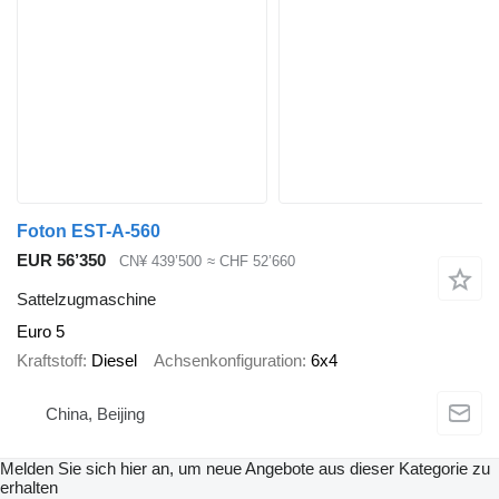
Foton EST-A-560
EUR 56’350
CN¥ 439’500
≈ CHF 52’660
Sattelzugmaschine
Euro 5
Kraftstoff
Diesel
Achsenkonfiguration
6x4
China, Beijing
Melden Sie sich hier an, um neue Angebote aus dieser Kategorie zu
erhalten