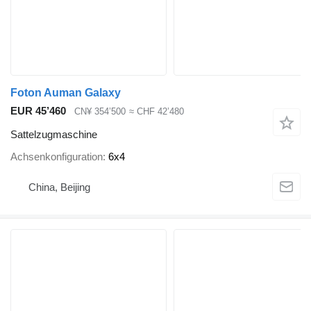
Foton Auman Galaxy
EUR 45’460
CN¥ 354’500
≈ CHF 42’480
Sattelzugmaschine
Achsenkonfiguration
6x4
China, Beijing