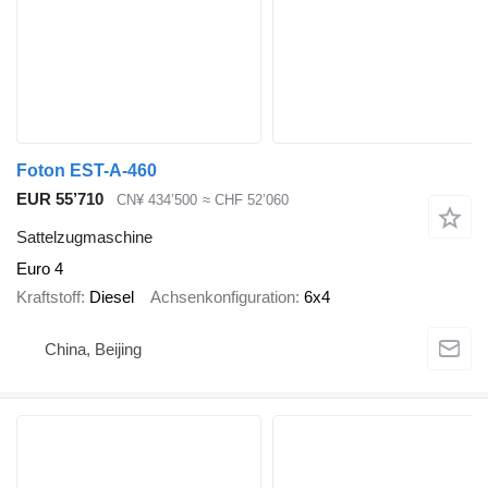
Foton EST-A-460
EUR 55’710
CN¥ 434’500
≈ CHF 52’060
Sattelzugmaschine
Euro 4
Kraftstoff
Diesel
Achsenkonfiguration
6x4
China, Beijing