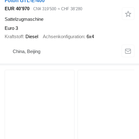
Foton GTL-E-400
EUR 40’970
CN¥ 319’500
≈ CHF 38’280
Sattelzugmaschine
Euro 3
Kraftstoff
Diesel
Achsenkonfiguration
6x4
China, Beijing