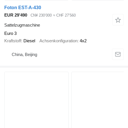
Foton EST-A-430
EUR 29’490
CN¥ 230’000
≈ CHF 27’560
Sattelzugmaschine
Euro 3
Kraftstoff
Diesel
Achsenkonfiguration
4x2
China, Beijing