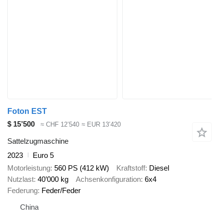
Foton EST
$ 15’500
≈ CHF 12’540
≈ EUR 13’420
Sattelzugmaschine
2023
Euro 5
Motorleistung
560 PS (412 kW)
Kraftstoff
Diesel
Nutzlast
40’000 kg
Achsenkonfiguration
6x4
Federung
Feder/Feder
China