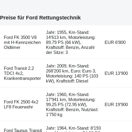
Preise für Ford Rettungstechnik
Jahr: 1955, Km-Stand:
Ford FK 3500 V8
14’613 km, Motorleistung:
mit H-Kennzeichen
89.79 PS (66 kW),
EUR 6’800
Oldtimer
Kraftstoff: Benzin, Anzahl
der Sitze: 3
Jahr: 2009, Km-Stand:
Ford Transit 2.2
268’200 km, Euro: Euro 3,
TDCI 4x2,
EUR 13’900
Motorleistung: 140 PS (103
Krankentransporter
kW), Kraftstoff: Diesel
Jahr: 1960, Km-Stand:
17’941 km, Motorleistung:
Ford FK 2500 4x2
99.25 PS (72.95 kW),
EUR 19’900
LF8 Feuerwehr
Kraftstoff: Benzin, Nutzlast:
1’750 kg
Jahr: 1964, Km-Stand: 8’193
Ford Taunus Transit