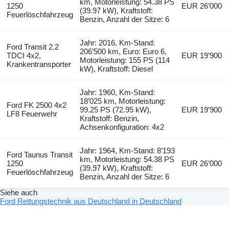
km, Motorleistung: 54.38 PS
1250
EUR 26’000
(39.97 kW), Kraftstoff:
Feuerlöschfahrzeug
Benzin, Anzahl der Sitze: 6
Jahr: 2016, Km-Stand:
Ford Transit 2.2
206’500 km, Euro: Euro 6,
TDCI 4x2,
EUR 19’900
Motorleistung: 155 PS (114
Krankentransporter
kW), Kraftstoff: Diesel
Jahr: 1960, Km-Stand:
18’025 km, Motorleistung:
Ford FK 2500 4x2
99.25 PS (72.95 kW),
EUR 19’900
LF8 Feuerwehr
Kraftstoff: Benzin,
Achsenkonfiguration: 4x2
Jahr: 1964, Km-Stand: 8’193
Ford Taunus Transit
km, Motorleistung: 54.38 PS
1250
EUR 26’000
(39.97 kW), Kraftstoff:
Feuerlöschfahrzeug
Benzin, Anzahl der Sitze: 6
Siehe auch
Ford Rettungstechnik aus Deutschland in Deutschland