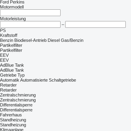
Ford
Perkins
Motormodell
Motorleistung
–
PS
Kraftstoff
Benzin
Biodiesel-Antrieb
Diesel
Gas/Benzin
Partikelfilter
Partikelfilter
EEV
EEV
AdBlue Tank
AdBlue Tank
Getriebe Typ
Automatik
Automatisierte
Schaltgetriebe
Retarder
Retarder
Zentralschmierung
Zentralschmierung
Differentialsperre
Differentialsperre
Fahrerhaus
Standheizung
Standheizung
Klimaanlage