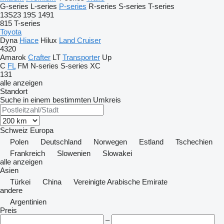
G-series
L-series
P-series
R-series
S-series
T-series
13S23
19S
1491
815
T-series
Toyota
Dyna
Hiace
Hilux
Land Cruiser
4320
Amarok
Crafter
LT
Transporter
Up
C
FL
FM
N-series
S-series
XC
131
alle anzeigen
Standort
Suche in einem bestimmten Umkreis
Schweiz
Europa
Polen
Deutschland
Norwegen
Estland
Tschechien
Frankreich
Slowenien
Slowakei
alle anzeigen
Asien
Türkei
China
Vereinigte Arabische Emirate
andere
Argentinien
Preis
–