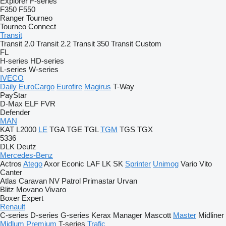
Explorer
F-series
F350
F550
Ranger
Tourneo
Tourneo Connect
Transit
Transit 2.0
Transit 2.2
Transit 350
Transit Custom
FL
H-series
HD-series
L-series
W-series
IVECO
Daily
EuroCargo
Eurofire
Magirus
T-Way
PayStar
D-Max
ELF
FVR
Defender
MAN
KAT
L2000
LE
TGA
TGE
TGL
TGM
TGS
TGX
5336
DLK
Deutz
Mercedes-Benz
Actros
Atego
Axor
Econic
LAF
LK
SK
Sprinter
Unimog
Vario
Vito
Canter
Atlas
Caravan
NV
Patrol
Primastar
Urvan
Blitz
Movano
Vivaro
Boxer
Expert
Renault
C-series
D-series
G-series
Kerax
Manager
Mascott
Master
Midliner
Midlum
Premium
T-series
Trafic