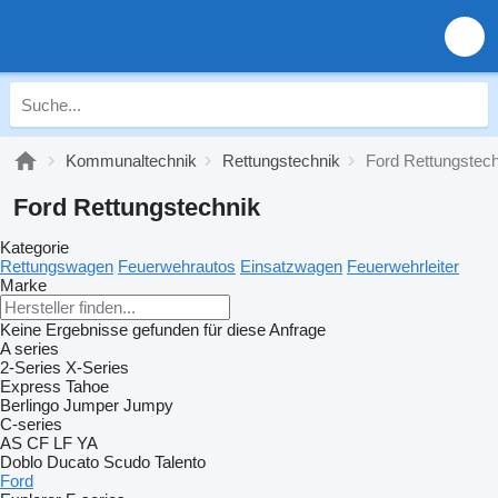
Kommunaltechnik
Rettungstechnik
Ford Rettungstech
Ford Rettungstechnik
Kategorie
Rettungswagen
Feuerwehrautos
Einsatzwagen
Feuerwehrleiter
Marke
Keine Ergebnisse gefunden für diese Anfrage
A series
2-Series
X-Series
Express
Tahoe
Berlingo
Jumper
Jumpy
C-series
AS
CF
LF
YA
Doblo
Ducato
Scudo
Talento
Ford