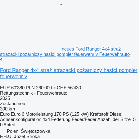
neues Ford Ranger 4x4 straż
strażacki pożarniczy hasici pompier feuerwehr v Feuerwehrauto
4
Ford Ranger 4x4 straż strażacki pożarniczy hasici pompier
feuerwehr v
EUR 60’380
PLN 260’000
≈ CHF 56’430
Rettungstechnik - Feuerwehrauto
2025
Zustand
neu
300 km
Euro
Euro 6
Motorleistung
170 PS (125 kW)
Kraftstoff
Diesel
Achsenkonfiguration
4x4
Federung
Feder/Feder
Anzahl der Sitze
5
0 Abteil
Polen, Świętoszówka
F.H.U. Józef Stroka