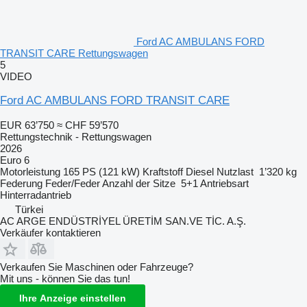
Ford AC AMBULANS FORD
TRANSIT CARE Rettungswagen
5
VIDEO
Ford AC AMBULANS FORD TRANSIT CARE
EUR 63’750
≈ CHF 59’570
Rettungstechnik - Rettungswagen
2026
Euro 6
Motorleistung
165 PS (121 kW)
Kraftstoff
Diesel
Nutzlast
1’320 kg
Federung
Feder/Feder
Anzahl der Sitze
5+1
Antriebsart
Hinterradantrieb
Türkei
AC ARGE ENDÜSTRİYEL ÜRETİM SAN.VE TİC. A.Ş.
Verkäufer kontaktieren
Verkaufen Sie Maschinen oder Fahrzeuge?
Mit uns - können Sie das tun!
Ihre Anzeige einstellen