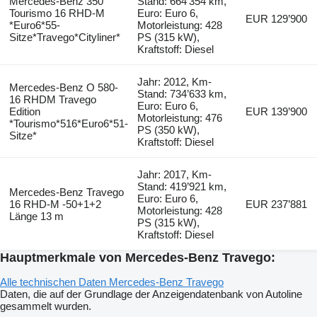
Mercedes-Benz 350
Stand: 664’354 km,
Tourismo 16 RHD-M
Euro: Euro 6,
EUR 129’900
*Euro6*55-
Motorleistung: 428
Sitze*Travego*Cityliner*
PS (315 kW),
Kraftstoff: Diesel
Jahr: 2012, Km-
Mercedes-Benz O 580-
Stand: 734’633 km,
16 RHDM Travego
Euro: Euro 6,
Edition
EUR 139’900
Motorleistung: 476
*Tourismo*516*Euro6*51-
PS (350 kW),
Sitze*
Kraftstoff: Diesel
Jahr: 2017, Km-
Stand: 419’921 km,
Mercedes-Benz Travego
Euro: Euro 6,
16 RHD-M -50+1+2
EUR 237’881
Motorleistung: 428
Länge 13 m
PS (315 kW),
Kraftstoff: Diesel
Hauptmerkmale von Mercedes-Benz Travego:
Alle technischen Daten Mercedes-Benz Travego
Daten, die auf der Grundlage der Anzeigendatenbank von Autoline
gesammelt wurden.