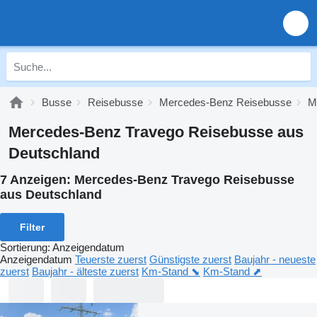
Busse
Reisebusse
Mercedes-Benz Reisebusse
M
Mercedes-Benz Travego Reisebusse aus
Deutschland
7 Anzeigen:
Mercedes-Benz Travego Reisebusse
aus Deutschland
Filter
Sortierung
:
Anzeigendatum
Anzeigendatum
Teuerste zuerst
Günstigste zuerst
Baujahr - neueste
zuerst
Baujahr - älteste zuerst
Km-Stand ⬊
Km-Stand ⬈