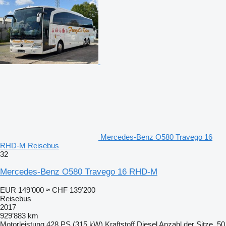
Mercedes-Benz O580 Travego 16
RHD-M Reisebus
32
Mercedes-Benz O580 Travego 16 RHD-M
EUR 149’000
≈ CHF 139’200
Reisebus
2017
929’883 km
Motorleistung
428 PS (315 kW)
Kraftstoff
Diesel
Anzahl der Sitze
50