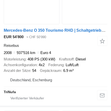
Mercedes-Benz O 350 Tourismo RHD | Schaltgetriebe | Neulack | 54 SS |
EUR 54’800
≈ CHF 50’990
Reisebus
2008
937’516 km
Euro 4
Motorleistung
408 PS (300 kW)
Kraftstoff
Diesel
Achsenkonfiguration
4x2
Federung
Luft/Luft
Anzahl der Sitze
54
Gepäckraum
6.9 m³
Deutschland, Eschenburg
TriNufa