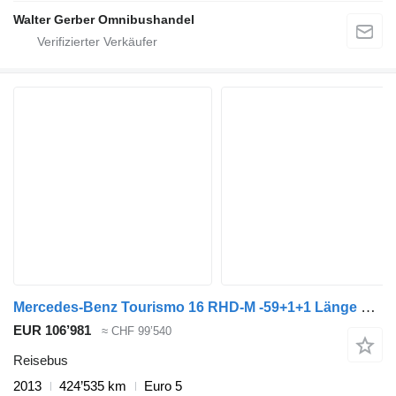
Walter Gerber Omnibushandel
Mercedes-Benz Tourismo 16 RHD-M -59+1+1 Länge 12,96 m
EUR 106’981
≈ CHF 99’540
Reisebus
2013
424’535 km
Euro 5