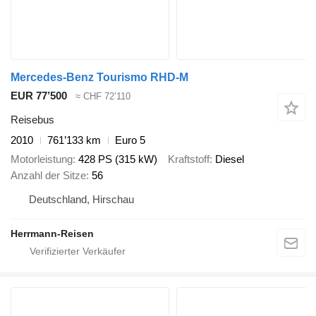
Mercedes-Benz Tourismo RHD-M
EUR 77’500
≈ CHF 72’110
Reisebus
2010
761’133 km
Euro 5
Motorleistung
428 PS (315 kW)
Kraftstoff
Diesel
Anzahl der Sitze
56
Deutschland, Hirschau
Herrmann-Reisen