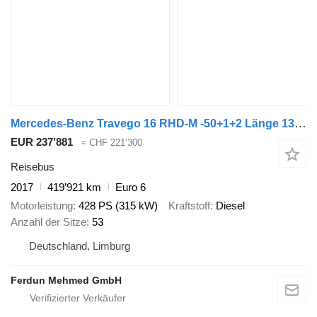
Mercedes-Benz Travego 16 RHD-M -50+1+2 Länge 13 m
EUR 237’881
≈ CHF 221’300
Reisebus
2017
419’921 km
Euro 6
Motorleistung
428 PS (315 kW)
Kraftstoff
Diesel
Anzahl der Sitze
53
Deutschland, Limburg
Ferdun Mehmed GmbH