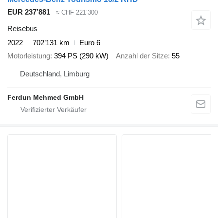
EUR 237’881
≈ CHF 221’300
Reisebus
2022
702’131 km
Euro 6
Motorleistung
394 PS (290 kW)
Anzahl der Sitze
55
Deutschland, Limburg
Ferdun Mehmed GmbH