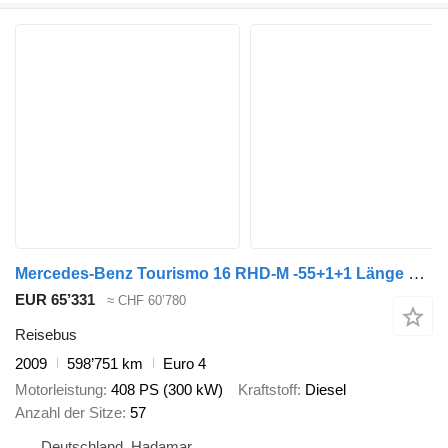
Mercedes-Benz Tourismo 16 RHD-M -55+1+1 Länge 12,96 m
EUR 65’331
≈ CHF 60’780
Reisebus
2009
598’751 km
Euro 4
Motorleistung
408 PS (300 kW)
Kraftstoff
Diesel
Anzahl der Sitze
57
Deutschland, Hadamar