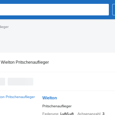
lieger
:
Wielton Pritschenauflieger
Wielton
Pritschenauflieger
Federung
Luft/Luft
Achsenanzahl
3