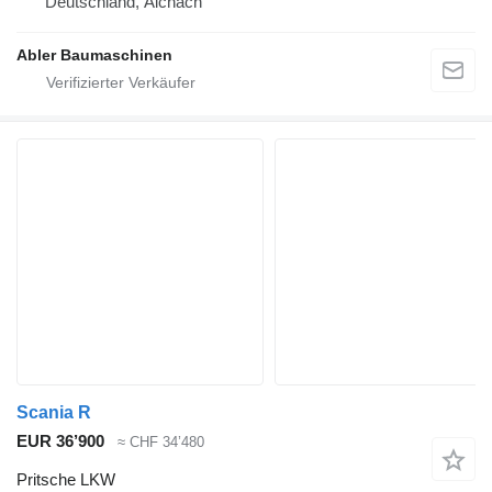
Deutschland, Aichach
Abler Baumaschinen
Scania R
EUR 36’900
≈ CHF 34’480
Pritsche LKW