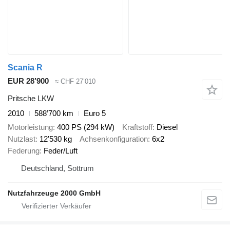
Scania R
EUR 28’900
≈ CHF 27’010
Pritsche LKW
2010
588’700 km
Euro 5
Motorleistung
400 PS (294 kW)
Kraftstoff
Diesel
Nutzlast
12’530 kg
Achsenkonfiguration
6x2
Federung
Feder/Luft
Deutschland, Sottrum
Nutzfahrzeuge 2000 GmbH