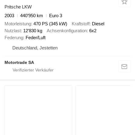
Pritsche LKW
2003
440’950 km
Euro 3
Motorleistung
470 PS (345 kW)
Kraftstoff
Diesel
Nutzlast
12’830 kg
Achsenkonfiguration
6x2
Federung
Feder/Luft
Deutschland, Jestetten
Motortrade SA