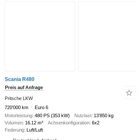
Scania R480
Preis auf Anfrage
Pritsche LKW
720’000 km
Euro 6
Motorleistung
480 PS (353 kW)
Nutzlast
13’850 kg
Volumen
16.12 m³
Achsenkonfiguration
6x2
Federung
Luft/Luft