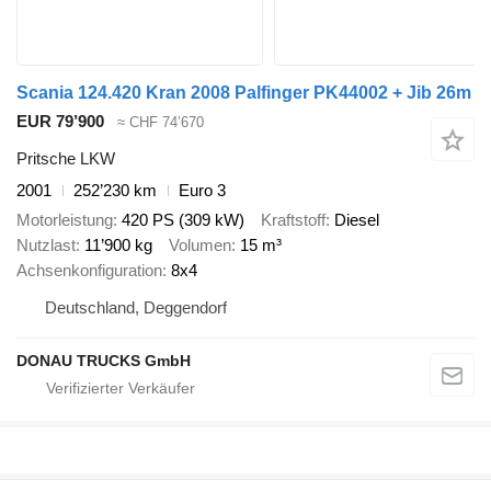
Scania 124.420 Kran 2008 Palfinger PK44002 + Jib 26m
EUR 79’900
≈ CHF 74’670
Pritsche LKW
2001
252’230 km
Euro 3
Motorleistung
420 PS (309 kW)
Kraftstoff
Diesel
Nutzlast
11’900 kg
Volumen
15 m³
Achsenkonfiguration
8x4
Deutschland, Deggendorf
DONAU TRUCKS GmbH