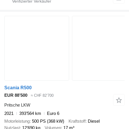
Scania R500
EUR 88’500
≈ CHF 82’700
Pritsche LKW
2021
393’564 km
Euro 6
Motorleistung
500 PS (368 kW)
Kraftstoff
Diesel
Nutzlast
12’690 kg
Volumen
17 m³