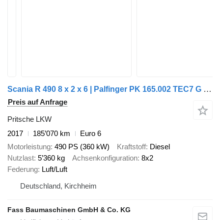
Scania R 490 8 x 2 x 6 | Palfinger PK 165.002 TEC7 G | JIB PJ 240 E DPS
Preis auf Anfrage
Pritsche LKW
2017
185’070 km
Euro 6
Motorleistung
490 PS (360 kW)
Kraftstoff
Diesel
Nutzlast
5’360 kg
Achsenkonfiguration
8x2
Federung
Luft/Luft
Deutschland, Kirchheim
Fass Baumaschinen GmbH & Co. KG