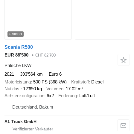
VIDEO
Scania R500
EUR 88’500
≈ CHF 82’700
Pritsche LKW
2021
393’564 km
Euro 6
Motorleistung
500 PS (368 kW)
Kraftstoff
Diesel
Nutzlast
12’690 kg
Volumen
17.02 m³
Achsenkonfiguration
6x2
Federung
Luft/Luft
Deutschland, Bakum
A1-Truck GmbH