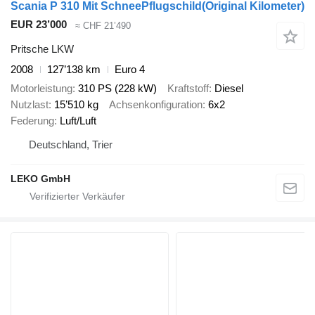
Scania P 310 Mit SchneePflugschild(Original Kilometer)
EUR 23’000
≈ CHF 21’490
Pritsche LKW
2008
127’138 km
Euro 4
Motorleistung
310 PS (228 kW)
Kraftstoff
Diesel
Nutzlast
15’510 kg
Achsenkonfiguration
6x2
Federung
Luft/Luft
Deutschland, Trier
LEKO GmbH