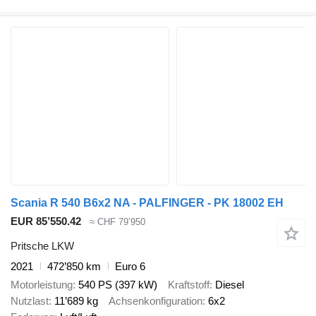
Scania R 540 B6x2 NA - PALFINGER - PK 18002 EH
EUR 85’550.42
≈ CHF 79’950
Pritsche LKW
2021
472’850 km
Euro 6
Motorleistung
540 PS (397 kW)
Kraftstoff
Diesel
Nutzlast
11’689 kg
Achsenkonfiguration
6x2