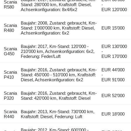
Scania
Stand: 280’000 km, Kraftstoff: Diesel,
-
R580
Achsenkonfiguration: 8x4/6x2
EUR 120’000
Baujahr: 2008, Zustand: gebraucht, Km-
Scania
Stand: 1’000’000 km, Kraftstoff: Diesel,
EUR 15’000
R480
Achsenkonfiguration: 6x2
Baujahr: 2017, Km-Stand: 120’000 -
EUR 130’000
Scania
210’000 km, Achsenkonfiguration: 6x2,
-
G450
Federung: Feder/Luft
EUR 170’000
Baujahr: 2016, Zustand: gebraucht, Km-
EUR 44’000
Scania
Stand: 450’000 - 510’000 km, Kraftstoff:
-
P410
Diesel, Achsenkonfiguration: 6x2
EUR 91’000
Scania
Baujahr: 2016, Zustand: gebraucht, Km-
EUR 52’000
P320
Stand: 420’000 km, Kraftstoff: Diesel
Scania
Baujahr: 2013, Km-Stand: 730’000 km,
EUR 18’000
R440
Kraftstoff: Diesel, Federung: Luft
Baujahr: 2012, Km-Stand: 600’000 -