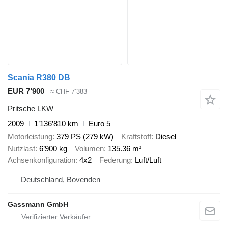
Scania R380 DB
EUR 7’900
≈ CHF 7’383
Pritsche LKW
2009
1’136’810 km
Euro 5
Motorleistung
379 PS (279 kW)
Kraftstoff
Diesel
Nutzlast
6’900 kg
Volumen
135.36 m³
Achsenkonfiguration
4x2
Federung
Luft/Luft
Deutschland, Bovenden
Gassmann GmbH