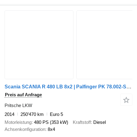
Scania SCANIA R 480 LB 8x2 | Palfinger PK 78.002-SH E | 100 t Schwerlas
Preis auf Anfrage
Pritsche LKW
2014
250’470 km
Euro 5
Motorleistung
480 PS (353 kW)
Kraftstoff
Diesel
Achsenkonfiguration
8x4