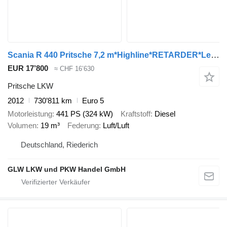
Scania R 440 Pritsche 7,2 m*Highline*RETARDER*Lenkachse
EUR 17’800
≈ CHF 16’630
Pritsche LKW
2012
730’811 km
Euro 5
Motorleistung
441 PS (324 kW)
Kraftstoff
Diesel
Volumen
19 m³
Federung
Luft/Luft
Deutschland, Riederich
GLW LKW und PKW Handel GmbH