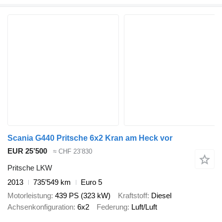
Scania G440 Pritsche 6x2 Kran am Heck vor
EUR 25’500
≈ CHF 23’830
Pritsche LKW
2013
735’549 km
Euro 5
Motorleistung
439 PS (323 kW)
Kraftstoff
Diesel
Achsenkonfiguration
6x2
Federung
Luft/Luft