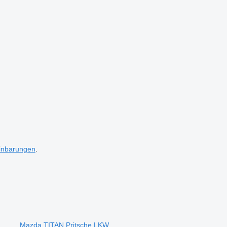
inbarungen
.
Mazda TITAN Pritsche LKW