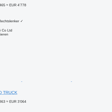
465
≈ EUR 4’778
Rechtslenker
✓
 Co Ltd
tieren
O TRUCK
863
≈ EUR 3’064