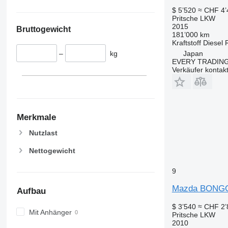
$ 5’520
≈ CHF 4’
Pritsche LKW
2015
Bruttogewicht
181’000 km
Kraftstoff
Diesel
Japan
–
kg
EVERY TRADING
Verkäufer kontak
Merkmale
Nutzlast
Nettogewicht
9
Mazda BONG
Aufbau
$ 3’540
≈ CHF 2’
Mit Anhänger
Pritsche LKW
2010