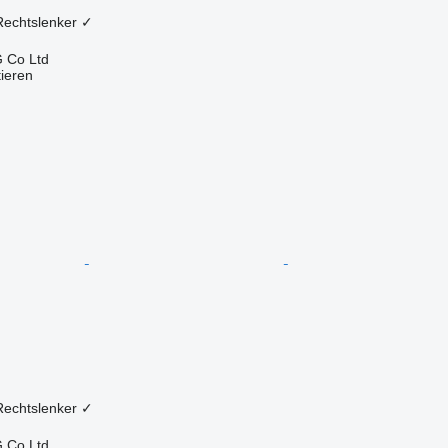
Rechtslenker
✓
 Co Ltd
tieren
Rechtslenker
✓
 Co Ltd