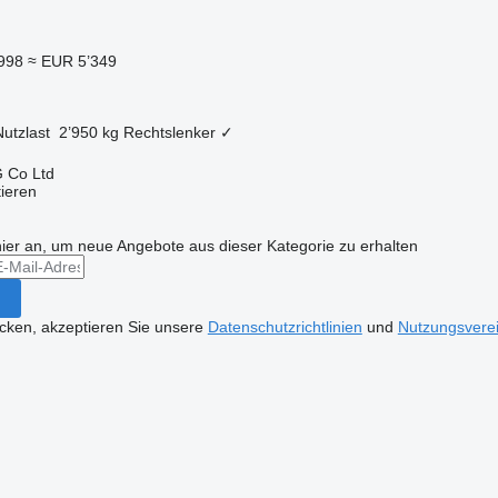
998
≈ EUR 5’349
Nutzlast
2’950 kg
Rechtslenker
✓
 Co Ltd
tieren
hier an, um neue Angebote aus dieser Kategorie zu erhalten
icken, akzeptieren Sie unsere
Datenschutzrichtlinien
und
Nutzungsvere