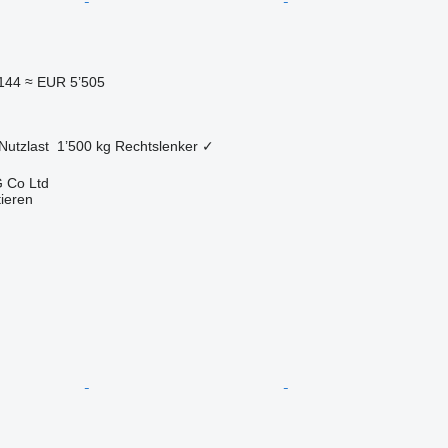
144
≈ EUR 5’505
Nutzlast
1’500 kg
Rechtslenker
✓
 Co Ltd
tieren