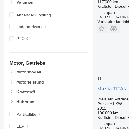
117’000 km
Volumen
Kraftstoff
Diesel
Japan
Anhängerkupplung
EVERY TRADING
Verkäufer kontak
Ladebordwand
PTO
Motor, Getriebe
Motormodell
11
Motorleistung
Mazda TITAN
Kraftstoff
Preis auf Anfrage
Hubraum
Pritsche LKW
2011
106’000 km
Partikelfilter
Kraftstoff
Diesel
Japan
EEV
EVERY TRADING