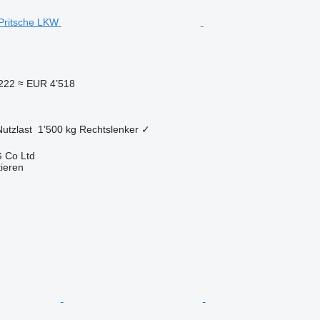
222
≈ EUR 4’518
Nutzlast
1’500 kg
Rechtslenker
✓
 Co Ltd
tieren