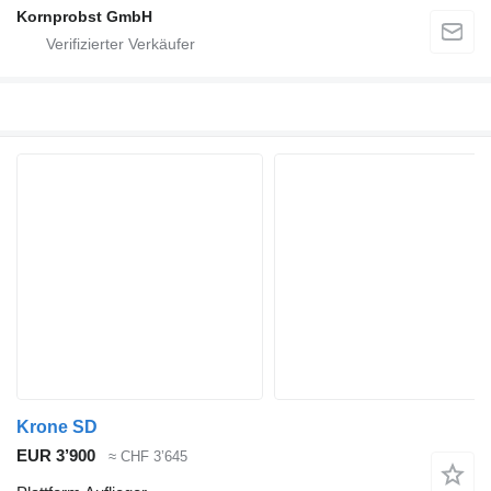
Kornprobst GmbH
Krone SD
EUR 3’900
≈ CHF 3’645