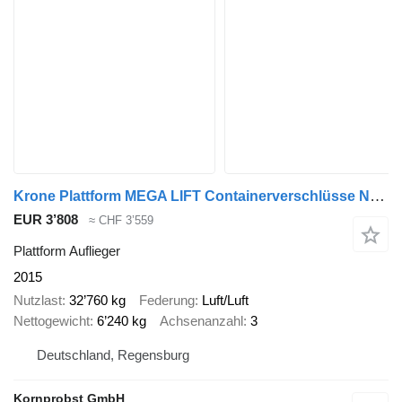
Krone Plattform MEGA LIFT Containerverschlüsse Nr: 919
EUR 3’808
≈ CHF 3’559
Plattform Auflieger
2015
Nutzlast
32’760 kg
Federung
Luft/Luft
Nettogewicht
6’240 kg
Achsenanzahl
3
Deutschland, Regensburg
Kornprobst GmbH