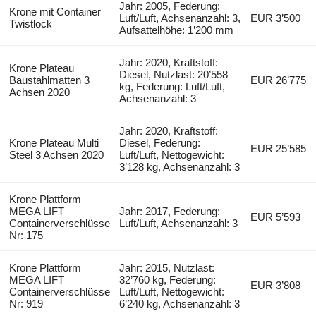
Jahr: 2005, Federung:
Krone mit Container
Luft/Luft, Achsenanzahl: 3,
EUR 3’500
Twistlock
Aufsattelhöhe: 1’200 mm
Jahr: 2020, Kraftstoff:
Krone Plateau
Diesel, Nutzlast: 20’558
Baustahlmatten 3
EUR 26’775
kg, Federung: Luft/Luft,
Achsen 2020
Achsenanzahl: 3
Jahr: 2020, Kraftstoff:
Krone Plateau Multi
Diesel, Federung:
EUR 25’585
Steel 3 Achsen 2020
Luft/Luft, Nettogewicht:
3’128 kg, Achsenanzahl: 3
Krone Plattform
MEGA LIFT
Jahr: 2017, Federung:
EUR 5’593
Containerverschlüsse
Luft/Luft, Achsenanzahl: 3
Nr: 175
Krone Plattform
Jahr: 2015, Nutzlast:
MEGA LIFT
32’760 kg, Federung:
EUR 3’808
Containerverschlüsse
Luft/Luft, Nettogewicht:
Nr: 919
6’240 kg, Achsenanzahl: 3