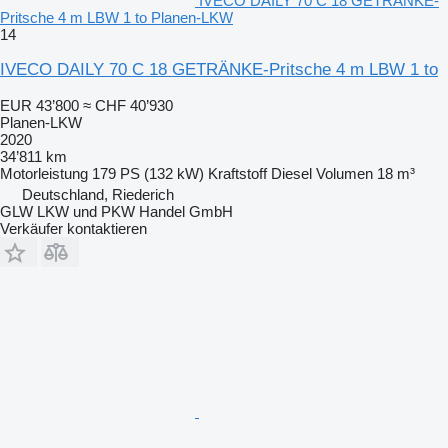
IVECO DAILY 70 C 18 GETRÄNKE-
Pritsche 4 m LBW 1 to Planen-LKW
14
IVECO DAILY 70 C 18 GETRÄNKE-Pritsche 4 m LBW 1 to
EUR 43’800
≈ CHF 40’930
Planen-LKW
2020
34’811 km
Motorleistung
179 PS (132 kW)
Kraftstoff
Diesel
Volumen
18 m³
Deutschland, Riederich
GLW LKW und PKW Handel GmbH
Verkäufer kontaktieren