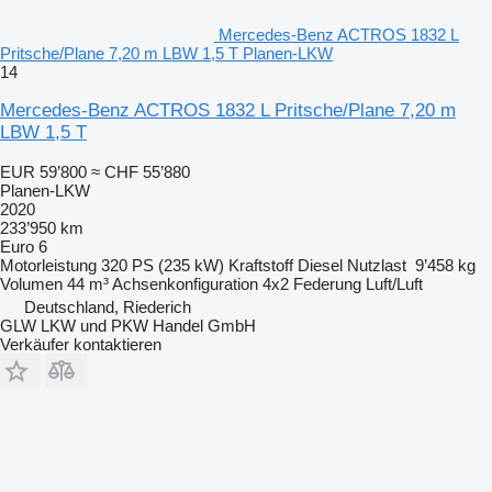
Mercedes-Benz ACTROS 1832 L
Pritsche/Plane 7,20 m LBW 1,5 T Planen-LKW
14
Mercedes-Benz ACTROS 1832 L Pritsche/Plane 7,20 m
LBW 1,5 T
EUR 59’800
≈ CHF 55’880
Planen-LKW
2020
233’950 km
Euro 6
Motorleistung
320 PS (235 kW)
Kraftstoff
Diesel
Nutzlast
9’458 kg
Volumen
44 m³
Achsenkonfiguration
4x2
Federung
Luft/Luft
Deutschland, Riederich
GLW LKW und PKW Handel GmbH
Verkäufer kontaktieren