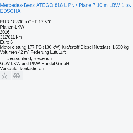
Mercedes-Benz ATEGO 818 L Pr. / Plane 7,10 m LBW 1 to.
EDSCHA
EUR 18’800
≈ CHF 17’570
Planen-LKW
2016
312’811 km
Euro 6
Motorleistung
177 PS (130 kW)
Kraftstoff
Diesel
Nutzlast
1’690 kg
Volumen
42 m³
Federung
Luft/Luft
Deutschland, Riederich
GLW LKW und PKW Handel GmbH
Verkäufer kontaktieren