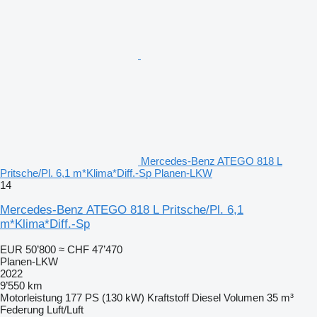
Mercedes-Benz ATEGO 818 L
Pritsche/Pl. 6,1 m*Klima*Diff.-Sp Planen-LKW
14
Mercedes-Benz ATEGO 818 L Pritsche/Pl. 6,1
m*Klima*Diff.-Sp
EUR 50’800
≈ CHF 47’470
Planen-LKW
2022
9’550 km
Motorleistung
177 PS (130 kW)
Kraftstoff
Diesel
Volumen
35 m³
Federung
Luft/Luft