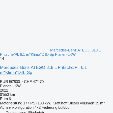
Mercedes-Benz ATEGO 818 L
Pritsche/Pl. 6,1 m*Klima*Diff.-Sp Planen-LKW
14
Mercedes-Benz ATEGO 818 L Pritsche/Pl. 6,1
m*Klima*Diff.-Sp
EUR 50’800
≈ CHF 47’470
Planen-LKW
2022
9’550 km
Euro 6
Motorleistung
177 PS (130 kW)
Kraftstoff
Diesel
Volumen
35 m³
Achsenkonfiguration
4x2
Federung
Luft/Luft
Deutschland, Riederich