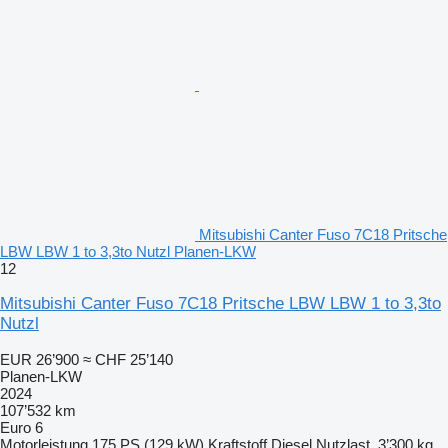
Mitsubishi Canter Fuso 7C18 Pritsche
LBW LBW 1 to 3,3to Nutzl Planen-LKW
12
Mitsubishi Canter Fuso 7C18 Pritsche LBW LBW 1 to 3,3to
Nutzl
EUR 26’900
≈ CHF 25’140
Planen-LKW
2024
107’532 km
Euro 6
Motorleistung
175 PS (129 kW)
Kraftstoff
Diesel
Nutzlast
3’300 kg