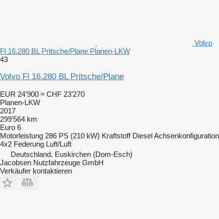
Volvo
Fl 16.280 BL Pritsche/Plane Planen-LKW
43
Volvo Fl 16.280 BL Pritsche/Plane
EUR 24’900
≈ CHF 23’270
Planen-LKW
2017
299’564 km
Euro 6
Motorleistung
286 PS (210 kW)
Kraftstoff
Diesel
Achsenkonfiguration
4x2
Federung
Luft/Luft
Deutschland, Euskirchen (Dom-Esch)
Jacobsen Nutzfahrzeuge GmbH
Verkäufer kontaktieren