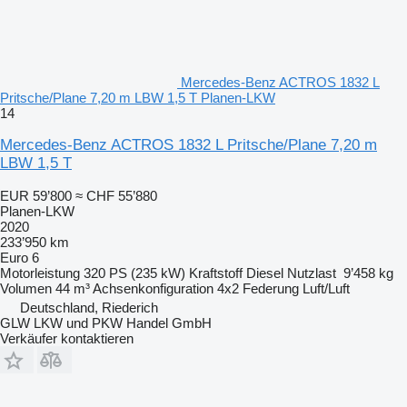
Mercedes-Benz ACTROS 1832 L
Pritsche/Plane 7,20 m LBW 1,5 T Planen-LKW
14
Mercedes-Benz ACTROS 1832 L Pritsche/Plane 7,20 m
LBW 1,5 T
EUR 59’800
≈ CHF 55’880
Planen-LKW
2020
233’950 km
Euro 6
Motorleistung
320 PS (235 kW)
Kraftstoff
Diesel
Nutzlast
9’458 kg
Volumen
44 m³
Achsenkonfiguration
4x2
Federung
Luft/Luft
Deutschland, Riederich
GLW LKW und PKW Handel GmbH
Verkäufer kontaktieren