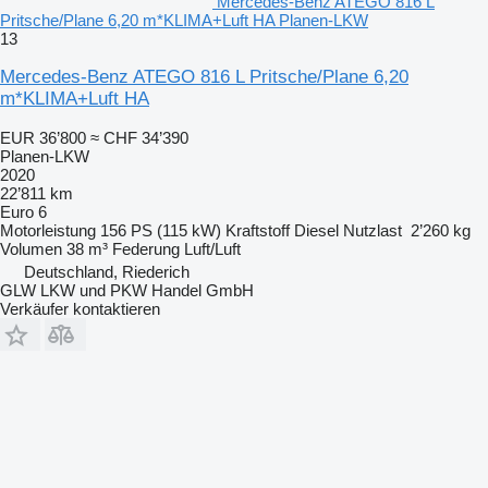
Mercedes-Benz ATEGO 816 L
Pritsche/Plane 6,20 m*KLIMA+Luft HA Planen-LKW
13
Mercedes-Benz ATEGO 816 L Pritsche/Plane 6,20
m*KLIMA+Luft HA
EUR 36’800
≈ CHF 34’390
Planen-LKW
2020
22’811 km
Euro 6
Motorleistung
156 PS (115 kW)
Kraftstoff
Diesel
Nutzlast
2’260 kg
Volumen
38 m³
Federung
Luft/Luft
Deutschland, Riederich
GLW LKW und PKW Handel GmbH
Verkäufer kontaktieren