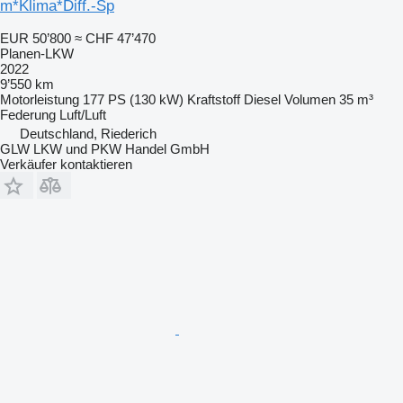
m*Klima*Diff.-Sp
EUR 50’800
≈ CHF 47’470
Planen-LKW
2022
9’550 km
Motorleistung
177 PS (130 kW)
Kraftstoff
Diesel
Volumen
35 m³
Federung
Luft/Luft
Deutschland, Riederich
GLW LKW und PKW Handel GmbH
Verkäufer kontaktieren