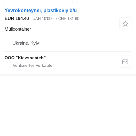
Yevrokonteyner, plastikoviy b/u
EUR 194.40
UAH 10’000
≈ CHF 181.60
Müllcontainer
Ukraine, Kyiv
OOO "Kievspecteh"