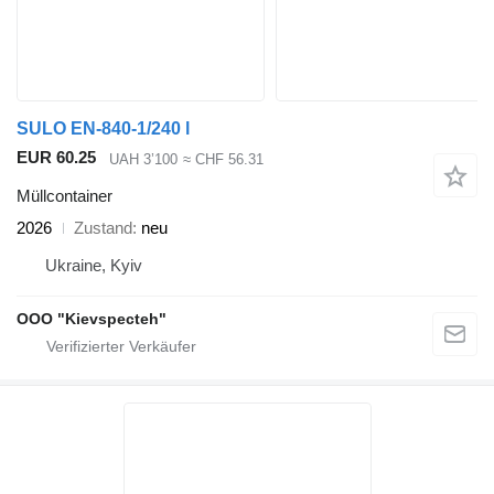
SULO EN-840-1/240 l
EUR 60.25
UAH 3’100
≈ CHF 56.31
Müllcontainer
2026
Zustand
neu
Ukraine, Kyiv
OOO "Kievspecteh"