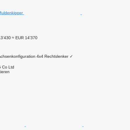
13’430
≈ EUR 14’370
chsenkonfiguration
4x4
Rechtslenker
✓
 Co Ltd
tieren