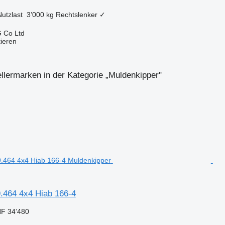
Nutzlast
3’000 kg
Rechtslenker
✓
 Co Ltd
tieren
llermarken in der Kategorie „Muldenkipper"
464 4x4 Hiab 166-4
F 34’480