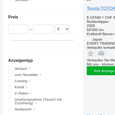
Terberg
Toyota TOYO
VM
Preis
$ 10’580
≈ CHF 8
Muldenkipper
2005
–
58’000 km
Kraftstoff
Benzin
Japan
EVERY TRADING
Verkäufer kontak
Verkaufen Sie M
Anzeigentyp
Mit uns - können 
Verkauf
Ihre Anzeige 
vom Hersteller
Leasing
Kredit
in Raten
Inzahlungnahme (Tausch mit
Zuzahlung)
Austausch