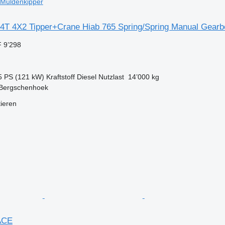
Muldenkipper
4T 4X2 Tipper+Crane Hiab 765 Spring/Spring Manual Gearb
 9’298
5 PS (121 kW)
Kraftstoff
Diesel
Nutzlast
14’000 kg
 Bergschenhoek
tieren
ACE