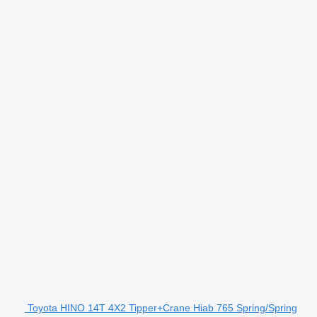
Toyota HINO 14T 4X2 Tipper+Crane Hiab 765 Spring/Spring