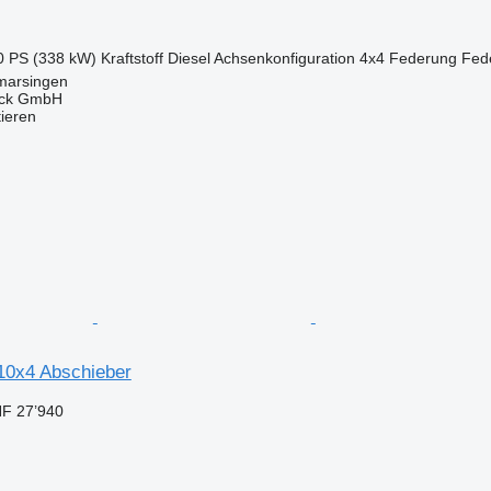
0 PS (338 kW)
Kraftstoff
Diesel
Achsenkonfiguration
4x4
Federung
Fed
marsingen
uck GmbH
tieren
10x4 Abschieber
F 27’940