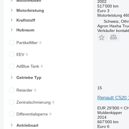
Motormodell
2002
517’000 km
Motorleistung
Euro 3
Motorleistung
46
Kraftstoff
Schweiz, Oth
Agron Haxha Tr
Hubraum
Verkäufer kontak
Partikelfilter
EEV
AdBlue Tank
Getriebe Typ
15
Retarder
Renault C520 
Zentralschmierung
EUR 29’900
≈ CH
Muldenkipper
Differentialsperre
2014
667’000 km
Antriebsart
Euro 6