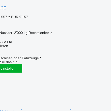
ACE
’557
≈ EUR 9’157
Nutzlast
2’000 kg
Rechtslenker
✓
 Co Ltd
tieren
aschinen oder Fahrzeuge?
Sie das tun!
einstellen