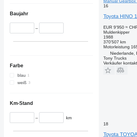
Manual Gearbox 
16
Baujahr
Toyota HINO 1
EUR 9’950
≈ CHF
–
Muldenkipper
1988
370’507 km
Motorleistung
16
Niederlande,
Tony Trucks
Verkäufer kontak
Farbe
blau
weiß
Km-Stand
–
km
18
Toyota TOYO