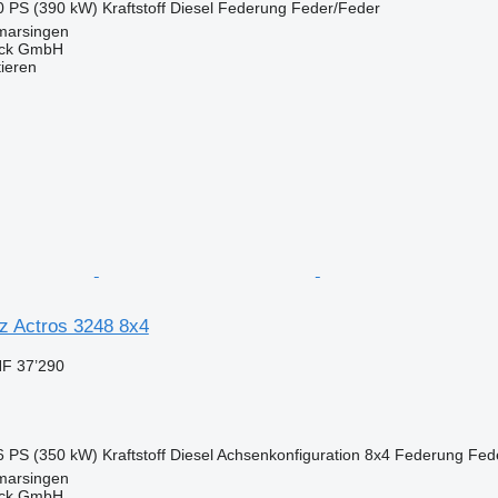
0 PS (390 kW)
Kraftstoff
Diesel
Federung
Feder/Feder
marsingen
uck GmbH
tieren
 Actros 3248 8x4
F 37’290
6 PS (350 kW)
Kraftstoff
Diesel
Achsenkonfiguration
8x4
Federung
Fed
marsingen
uck GmbH