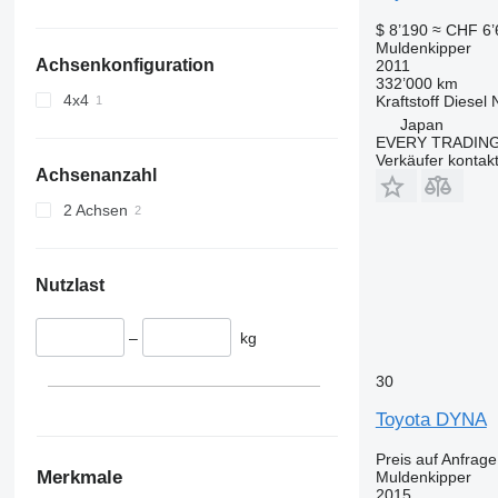
$ 8’190
≈ CHF 6’
Muldenkipper
Achsenkonfiguration
2011
332’000 km
4x4
Kraftstoff
Diesel
Japan
EVERY TRADING
Verkäufer kontak
Achsenanzahl
2 Achsen
Nutzlast
–
kg
30
Toyota DYNA
Preis auf Anfrage
Merkmale
Muldenkipper
2015