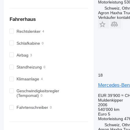
Motorleistung
53
Schweiz, Oth
Agron Haxha Tr
Verkäufer kontak
Fahrerhaus
Rechtslenker
Schlafkabine
Airbag
Standheizung
18
Klimaanlage
Mercedes-Benz
Geschwindigkeitsregler
EUR 39’900
≈ CH
(Tempomat)
Muldenkipper
2006
Fahrtenschreiber
540’000 km
Euro 5
Motorleistung
47
Schweiz, Oth
Agron Haxha Tr