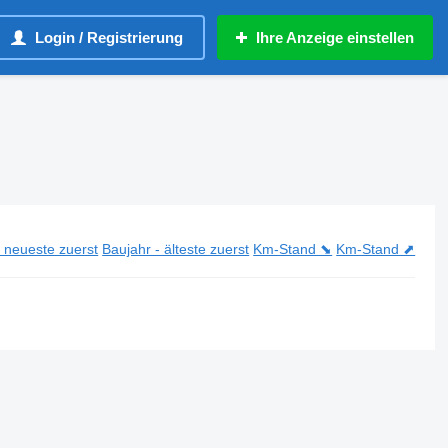
Login / Registrierung
Ihre Anzeige einstellen
- neueste zuerst
Baujahr - älteste zuerst
Km-Stand ⬊
Km-Stand ⬈