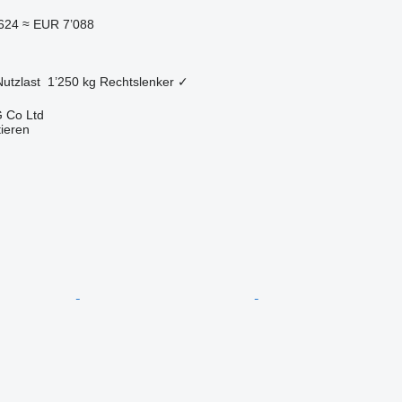
624
≈ EUR 7’088
Nutzlast
1’250 kg
Rechtslenker
✓
 Co Ltd
tieren