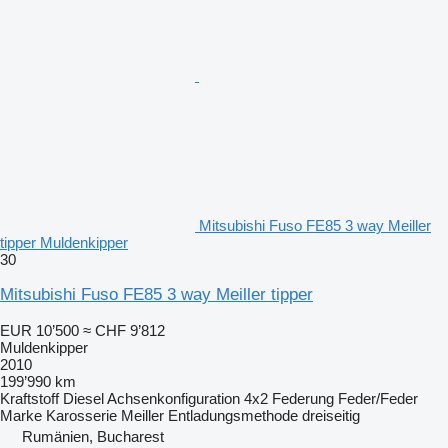
Mitsubishi Fuso FE85 3 way Meiller
tipper Muldenkipper
30
Mitsubishi Fuso FE85 3 way Meiller tipper
EUR 10’500
≈ CHF 9’812
Muldenkipper
2010
199’990 km
Kraftstoff
Diesel
Achsenkonfiguration
4x2
Federung
Feder/Feder
Marke Karosserie
Meiller
Entladungsmethode
dreiseitig
Rumänien, Bucharest