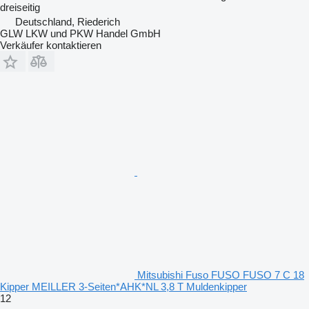
dreiseitig
Deutschland, Riederich
GLW LKW und PKW Handel GmbH
Verkäufer kontaktieren
Mitsubishi Fuso FUSO FUSO 7 C 18
Kipper MEILLER 3-Seiten*AHK*NL 3,8 T Muldenkipper
12