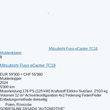
Mitsubishi Fuso eCanter 7C18
Muldenkipper
8
Mitsubishi Fuso eCanter 7C18
EUR 59’900
≈ CHF 55’980
Muldenkipper
2024
5’000 km
Motorleistung
176 PS (129 kW)
Kraftstoff
Elektro
Nutzlast
2’910 kg
Volumen
12 m³
Achsenkonfiguration
4x2
Federung
Feder/Feder
Entladungsmethode
dreiseitig
Polen, Rzeszów
SOBIESŁAW ZASADA "AUTOMOTIVE"