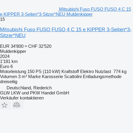
Mitsubishi Fuso FUSO FUSO 4 C 15
e KIPPER 3-Seiten*3-Sitzer*NEU Muldenkipper
15
Mitsubishi Fuso FUSO FUSO 4 C 15 e KIPPER 3-Seiten*3-
Sitzer*NEU
EUR 34’800
≈ CHF 32’520
Muldenkipper
2024
1’181 km
Euro 6
Motorleistung
150 PS (110 kW)
Kraftstoff
Elektro
Nutzlast
774 kg
Volumen
3 m³
Marke Karosserie
Scattolini
Entladungsmethode
dreiseitig
Deutschland, Riederich
GLW LKW und PKW Handel GmbH
Verkäufer kontaktieren