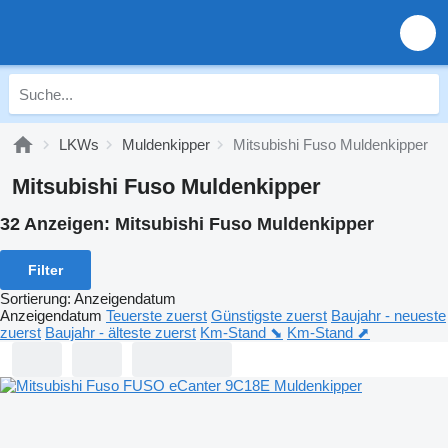
LKWs
Muldenkipper
Mitsubishi Fuso Muldenkipper
Mitsubishi Fuso Muldenkipper
32 Anzeigen:
Mitsubishi Fuso Muldenkipper
Filter
Sortierung
:
Anzeigendatum
Anzeigendatum
Teuerste zuerst
Günstigste zuerst
Baujahr - neueste
zuerst
Baujahr - älteste zuerst
Km-Stand ⬊
Km-Stand ⬈