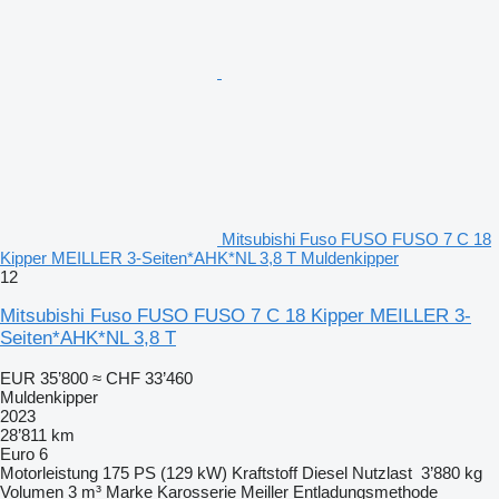
Mitsubishi Fuso FUSO FUSO 7 C 18
Kipper MEILLER 3-Seiten*AHK*NL 3,8 T Muldenkipper
12
Mitsubishi Fuso FUSO FUSO 7 C 18 Kipper MEILLER 3-
Seiten*AHK*NL 3,8 T
EUR 35’800
≈ CHF 33’460
Muldenkipper
2023
28’811 km
Euro 6
Motorleistung
175 PS (129 kW)
Kraftstoff
Diesel
Nutzlast
3’880 kg
Volumen
3 m³
Marke Karosserie
Meiller
Entladungsmethode