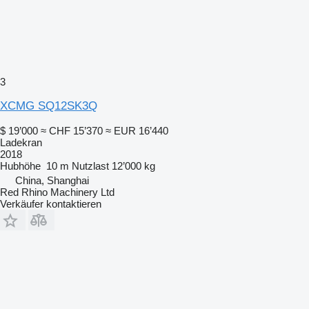
3
XCMG SQ12SK3Q
$ 19’000
≈ CHF 15’370
≈ EUR 16’440
Ladekran
2018
Hubhöhe
10 m
Nutzlast
12’000 kg
China, Shanghai
Red Rhino Machinery Ltd
Verkäufer kontaktieren