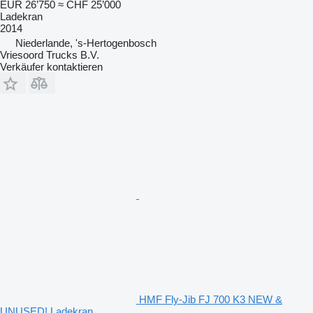
EUR 26’750
≈ CHF 25’000
Ladekran
2014
Niederlande, 's-Hertogenbosch
Vriesoord Trucks B.V.
Verkäufer kontaktieren
HMF Fly-Jib FJ 700 K3 NEW &
UNUSED! Ladekran