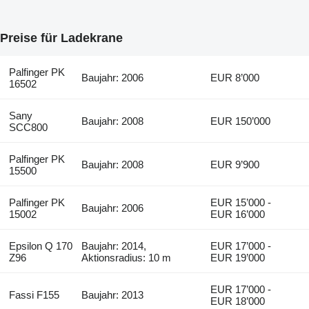
Preise für Ladekrane
Palfinger PK
Baujahr: 2006
EUR 8’000
16502
Sany
Baujahr: 2008
EUR 150’000
SCC800
Palfinger PK
Baujahr: 2008
EUR 9’900
15500
Palfinger PK
EUR 15’000 -
Baujahr: 2006
15002
EUR 16’000
Epsilon Q 170
Baujahr: 2014,
EUR 17’000 -
Z96
Aktionsradius: 10 m
EUR 19’000
EUR 17’000 -
Fassi F155
Baujahr: 2013
EUR 18’000