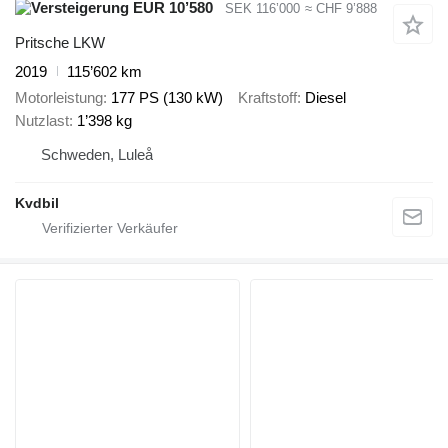
EUR 10’580
SEK 116’000
≈ CHF 9’888
Pritsche LKW
2019
115’602 km
Motorleistung
177 PS (130 kW)
Kraftstoff
Diesel
Nutzlast
1’398 kg
Schweden, Luleå
Kvdbil