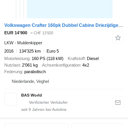
Volkswagen Crafter 160pk Dubbel Cabine Driezijdige Kipper 160PS Trekhaak Ai
EUR 14’900
≈ CHF 13’920
LKW - Muldenkipper
2016
134’325 km
Euro 5
Motorleistung
160 PS (118 kW)
Kraftstoff
Diesel
Nutzlast
2’061 kg
Achsenkonfiguration
4x2
Federung
parabolisch
Niederlande, Veghel
BAS World
seit
9
Jahren bei Autoline