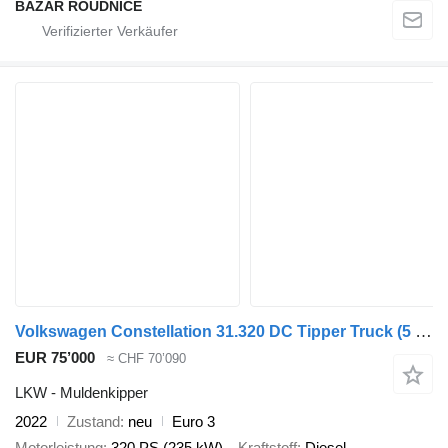
BAZAR ROUDNICE
Volkswagen Constellation 31.320 DC Tipper Truck (5 units)
EUR 75’000
≈ CHF 70’090
LKW - Muldenkipper
2022
Zustand
neu
Euro 3
Motorleistung
320 PS (235 kW)
Kraftstoff
Diesel