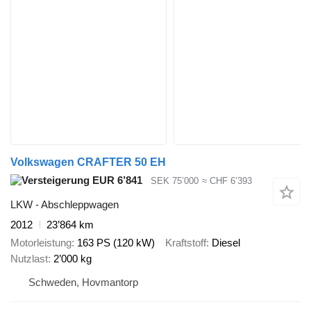
Volkswagen CRAFTER 50 EH
EUR 6’841
SEK 75’000
≈ CHF 6’393
LKW - Abschleppwagen
2012
23’864 km
Motorleistung
163 PS (120 kW)
Kraftstoff
Diesel
Nutzlast
2’000 kg
Schweden, Hovmantorp