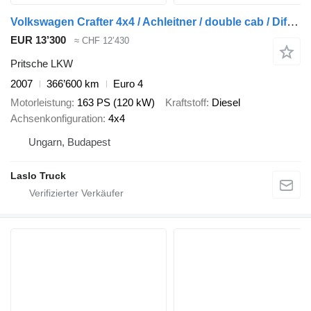
Volkswagen Crafter 4x4 / Achleitner / double cab / Differential Locks / Low
EUR 13’300
≈ CHF 12’430
Pritsche LKW
2007
366’600 km
Euro 4
Motorleistung
163 PS (120 kW)
Kraftstoff
Diesel
Achsenkonfiguration
4x4
Ungarn, Budapest
Laslo Truck