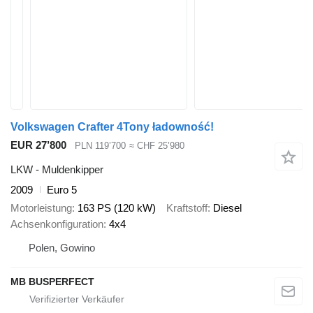
Volkswagen Crafter 4Tony ładowność!
EUR 27’800
PLN 119’700
≈ CHF 25’980
LKW - Muldenkipper
2009
Euro 5
Motorleistung
163 PS (120 kW)
Kraftstoff
Diesel
Achsenkonfiguration
4x4
Polen, Gowino
MB BUSPERFECT