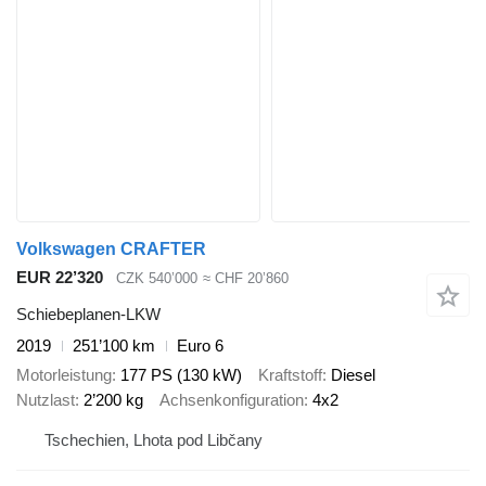
Volkswagen CRAFTER
EUR 22’320
CZK 540’000
≈ CHF 20’860
Schiebeplanen-LKW
2019
251’100 km
Euro 6
Motorleistung
177 PS (130 kW)
Kraftstoff
Diesel
Nutzlast
2’200 kg
Achsenkonfiguration
4x2
Tschechien, Lhota pod Libčany