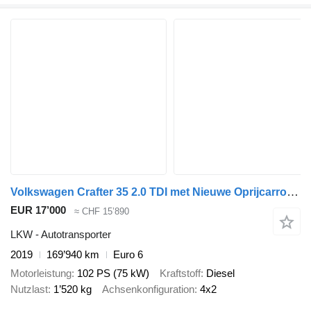
Volkswagen Crafter 35 2.0 TDI met Nieuwe Oprijcarrosserie
EUR 17’000
≈ CHF 15’890
LKW - Autotransporter
2019
169’940 km
Euro 6
Motorleistung
102 PS (75 kW)
Kraftstoff
Diesel
Nutzlast
1’520 kg
Achsenkonfiguration
4x2