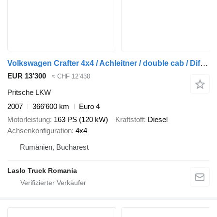
Volkswagen Crafter 4x4 / Achleitner / double cab / Differential Locks / Low
EUR 13’300
≈ CHF 12’430
Pritsche LKW
2007
366’600 km
Euro 4
Motorleistung
163 PS (120 kW)
Kraftstoff
Diesel
Achsenkonfiguration
4x4
Rumänien, Bucharest
Laslo Truck Romania