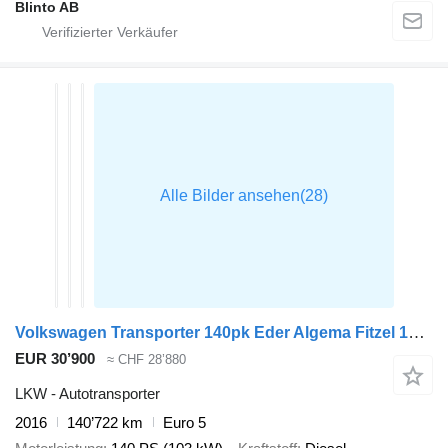
Blinto AB
Volkswagen Transporter 140pk Eder Algema Fitzel 1500KG Nutzlast Autotranspo
EUR 30’900
≈ CHF 28’880
LKW - Autotransporter
2016
140’722 km
Euro 5