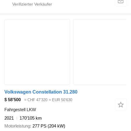
Volkswagen Constellation 31.280
$ 58’500
≈ CHF 47’320
≈ EUR 50’630
Fahrgestell LKW
2021
170’105 km
Motorleistung
277 PS (204 kW)