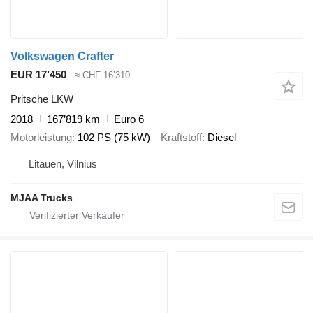
Volkswagen Crafter
EUR 17’450
≈ CHF 16’310
Pritsche LKW
2018
167’819 km
Euro 6
Motorleistung
102 PS (75 kW)
Kraftstoff
Diesel
Litauen, Vilnius
MJAA Trucks