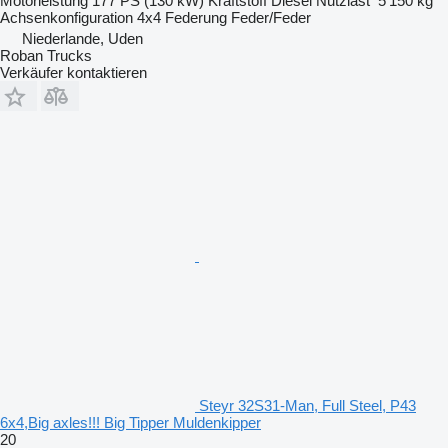
Motorleistung
177 PS (130 kW)
Kraftstoff
Diesel
Nutzlast
5’150 kg
Achsenkonfiguration
4x4
Federung
Feder/Feder
Niederlande, Uden
Roban Trucks
Verkäufer kontaktieren
Steyr 32S31-Man, Full Steel, P43
6x4,Big axles!!! Big Tipper Muldenkipper
20