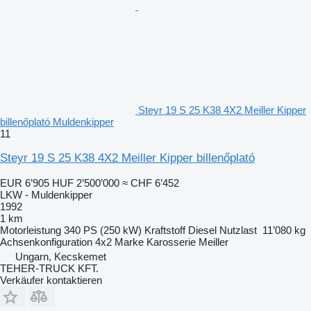
Steyr 19 S 25 K38 4X2 Meiller Kipper
billenőplató Muldenkipper
11
Steyr 19 S 25 K38 4X2 Meiller Kipper billenőplató
EUR 6’905
HUF 2’500’000
≈ CHF 6’452
LKW - Muldenkipper
1992
1 km
Motorleistung
340 PS (250 kW)
Kraftstoff
Diesel
Nutzlast
11’080 kg
Achsenkonfiguration
4x2
Marke Karosserie
Meiller
Ungarn, Kecskemet
TEHER-TRUCK KFT.
Verkäufer kontaktieren