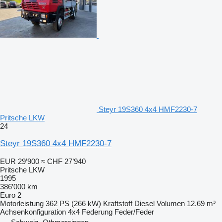
Steyr 19S360 4x4 HMF2230-7
Pritsche LKW
24
Steyr 19S360 4x4 HMF2230-7
EUR 29’900
≈ CHF 27’940
Pritsche LKW
1995
386’000 km
Euro 2
Motorleistung
362 PS (266 kW)
Kraftstoff
Diesel
Volumen
12.69 m³
Achsenkonfiguration
4x4
Federung
Feder/Feder