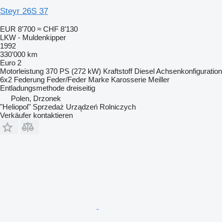
Steyr 26S 37
EUR 8’700
≈ CHF 8’130
LKW - Muldenkipper
1992
330’000 km
Euro 2
Motorleistung
370 PS (272 kW)
Kraftstoff
Diesel
Achsenkonfiguration
6x2
Federung
Feder/Feder
Marke Karosserie
Meiller
Entladungsmethode
dreiseitig
Polen, Drzonek
"Heliopol" Sprzedaż Urządzeń Rolniczych
Verkäufer kontaktieren