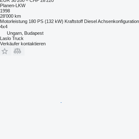
EUR 30’200
≈ CHF 28’220
Planen-LKW
1998
28’000 km
Motorleistung
180 PS (132 kW)
Kraftstoff
Diesel
Achsenkonfiguration
4x4
Ungarn, Budapest
Laslo Truck
Verkäufer kontaktieren