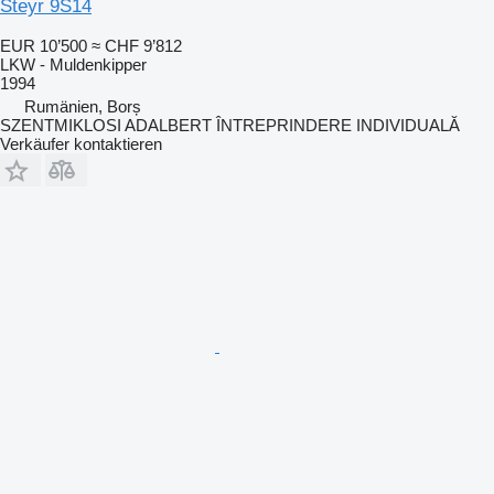
Steyr 9S14
EUR 10’500
≈ CHF 9’812
LKW - Muldenkipper
1994
Rumänien, Borș
SZENTMIKLOSI ADALBERT ÎNTREPRINDERE INDIVIDUALĂ
Verkäufer kontaktieren