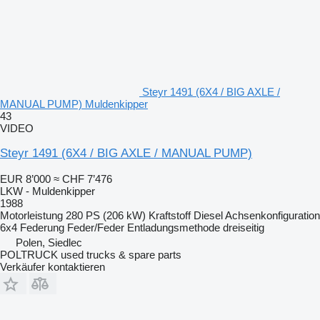
Steyr 1491 (6X4 / BIG AXLE /
MANUAL PUMP) Muldenkipper
43
VIDEO
Steyr 1491 (6X4 / BIG AXLE / MANUAL PUMP)
EUR 8’000
≈ CHF 7’476
LKW - Muldenkipper
1988
Motorleistung
280 PS (206 kW)
Kraftstoff
Diesel
Achsenkonfiguration
6x4
Federung
Feder/Feder
Entladungsmethode
dreiseitig
Polen, Siedlec
POLTRUCK used trucks & spare parts
Verkäufer kontaktieren