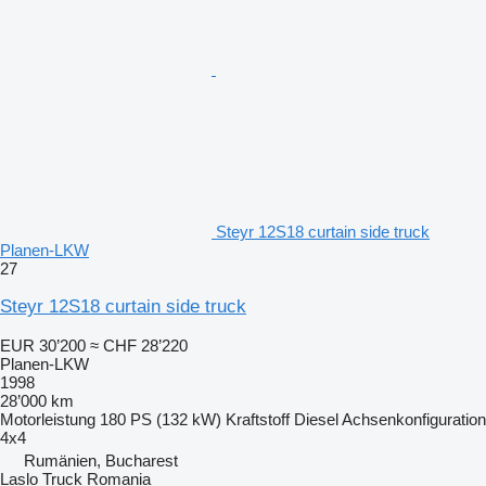
Steyr 12S18 curtain side truck
Planen-LKW
27
Steyr 12S18 curtain side truck
EUR 30’200
≈ CHF 28’220
Planen-LKW
1998
28’000 km
Motorleistung
180 PS (132 kW)
Kraftstoff
Diesel
Achsenkonfiguration
4x4
Rumänien, Bucharest
Laslo Truck Romania