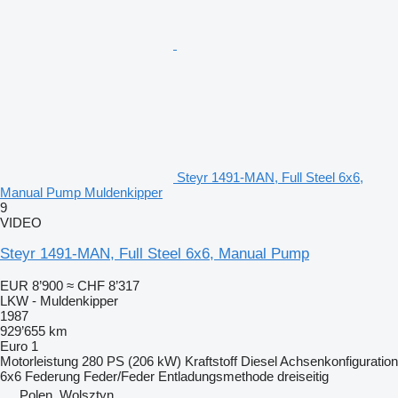
Steyr 1491-MAN, Full Steel 6x6,
Manual Pump Muldenkipper
9
VIDEO
Steyr 1491-MAN, Full Steel 6x6, Manual Pump
EUR 8’900
≈ CHF 8’317
LKW - Muldenkipper
1987
929’655 km
Euro 1
Motorleistung
280 PS (206 kW)
Kraftstoff
Diesel
Achsenkonfiguration
6x6
Federung
Feder/Feder
Entladungsmethode
dreiseitig
Polen, Wolsztyn