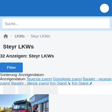
LKWs
Steyr LKWs
Steyr LKWs
32 Anzeigen:
Steyr LKWs
Filter
Sortierung
:
Anzeigendatum
Anzeigendatum
Teuerste zuerst
Günstigste zuerst
Baujahr - neueste
zuerst
Baujahr - älteste zuerst
Km-Stand ⬊
Km-Stand ⬈