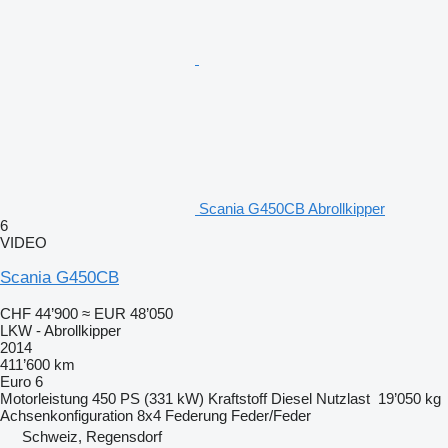
Scania G450CB Abrollkipper
6
VIDEO
Scania G450CB
CHF 44’900
≈ EUR 48’050
LKW - Abrollkipper
2014
411’600 km
Euro 6
Motorleistung
450 PS (331 kW)
Kraftstoff
Diesel
Nutzlast
19’050 kg
Achsenkonfiguration
8x4
Federung
Feder/Feder
Schweiz, Regensdorf