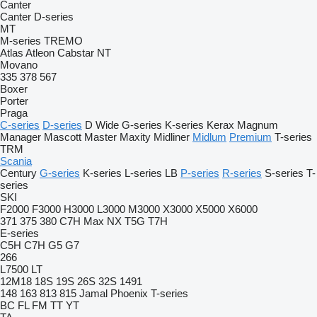
Canter
Canter
D-series
MT
M-series
TREMO
Atlas
Atleon
Cabstar
NT
Movano
335
378
567
Boxer
Porter
Praga
C-series
D-series
D Wide
G-series
K-series
Kerax
Magnum
Manager
Mascott
Master
Maxity
Midliner
Midlum
Premium
T-series
TRM
Scania
Century
G-series
K-series
L-series
LB
P-series
R-series
S-series
T-
series
SKI
F2000
F3000
H3000
L3000
M3000
X3000
X5000
X6000
371
375
380
C7H
Max
NX
T5G
T7H
E-series
C5H
C7H
G5
G7
266
L7500
LT
12M18
18S
19S
26S
32S
1491
148
163
813
815
Jamal
Phoenix
T-series
BC
FL
FM
TT
YT