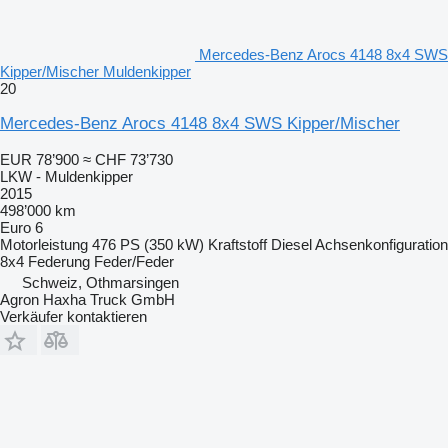
Mercedes-Benz Arocs 4148 8x4 SWS
Kipper/Mischer Muldenkipper
20
Mercedes-Benz Arocs 4148 8x4 SWS Kipper/Mischer
EUR 78’900
≈ CHF 73’730
LKW - Muldenkipper
2015
498’000 km
Euro 6
Motorleistung
476 PS (350 kW)
Kraftstoff
Diesel
Achsenkonfiguration
8x4
Federung
Feder/Feder
Schweiz, Othmarsingen
Agron Haxha Truck GmbH
Verkäufer kontaktieren