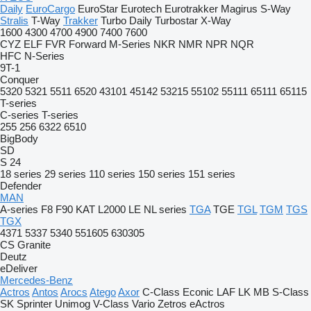
Daily
EuroCargo
EuroStar
Eurotech
Eurotrakker
Magirus
S-Way
Stralis
T-Way
Trakker
Turbo Daily
Turbostar
X-Way
1600
4300
4700
4900
7400
7600
CYZ
ELF
FVR
Forward
M-Series
NKR
NMR
NPR
NQR
HFC
N-Series
9T-1
Conquer
5320
5321
5511
6520
43101
45142
53215
55102
55111
65111
65115
T-series
C-series
T-series
255
256
6322
6510
BigBody
SD
S 24
18 series
29 series
110 series
150 series
151 series
Defender
MAN
A-series
F8
F90
KAT
L2000
LE
NL series
TGA
TGE
TGL
TGM
TGS
TGX
4371
5337
5340
551605
630305
CS
Granite
Deutz
eDeliver
Mercedes-Benz
Actros
Antos
Arocs
Atego
Axor
C-Class
Econic
LAF
LK
MB
S-Class
SK
Sprinter
Unimog
V-Class
Vario
Zetros
eActros