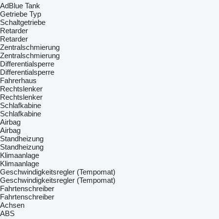
AdBlue Tank
Getriebe Typ
Schaltgetriebe
Retarder
Retarder
Zentralschmierung
Zentralschmierung
Differentialsperre
Differentialsperre
Fahrerhaus
Rechtslenker
Rechtslenker
Schlafkabine
Schlafkabine
Airbag
Airbag
Standheizung
Standheizung
Klimaanlage
Klimaanlage
Geschwindigkeitsregler (Tempomat)
Geschwindigkeitsregler (Tempomat)
Fahrtenschreiber
Fahrtenschreiber
Achsen
ABS