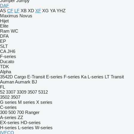
Jumper
Jumpy
DAF
AS
CF
LF
XB
XD
XF
XG
YA
YHZ
Maximus
Novus
Hijet
Elite
Ram
WC
DFA
EP
SLT
CA
JH6
F-series
Ducato
TDK
Alpha
3542D
Cargo
E-Transit
E-series
F-series
Ka
L-series
LT
Transit
Auman
Aumark
BJ
FL
52
3307
3309
3507
5312
3502
3507
G series
M series
X series
C-series
300
500
700
Ranger
A-series
ZZ
EX-series
HD-series
H-series
L-series
W-series
IVECO