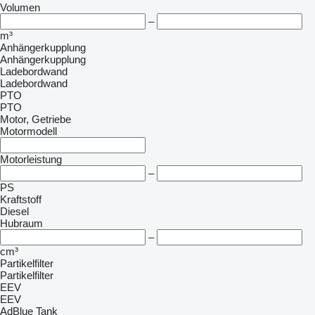
Volumen
–
m³
Anhängerkupplung
Anhängerkupplung
Ladebordwand
Ladebordwand
PTO
PTO
Motor, Getriebe
Motormodell
Motorleistung
–
PS
Kraftstoff
Diesel
Hubraum
–
cm³
Partikelfilter
Partikelfilter
EEV
EEV
AdBlue Tank