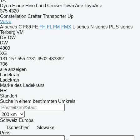
TA
Dyna
Hiace
Hino
Land Cruiser
Town Ace
ToyoAce
375
4320
Constellation
Crafter
Transporter
Up
Volvo
A-series
C
F89
FE
FH
FL
FM
FMX
L-series
N-series
PL
S-series
Terberg
VM
DV
DW
DW
4900
XG
131
157
555
4331
4502
433362
706
alle anzeigen
Ladekran
Ladekran
Marke des Ladekrans
HR
Standort
Suche in einem bestimmten Umkreis
Schweiz
Europa
Tschechien
Slowakei
Preis
–