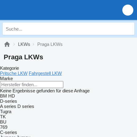
LKWs
Praga LKWs
Praga LKWs
Kategorie
Pritsche LKW
Fahrgestell LKW
Marke
Keine Ergebnisse gefunden für diese Anfrage
BM
HD
D-series
A series
D series
Tugra
TK
BU
769
C-series