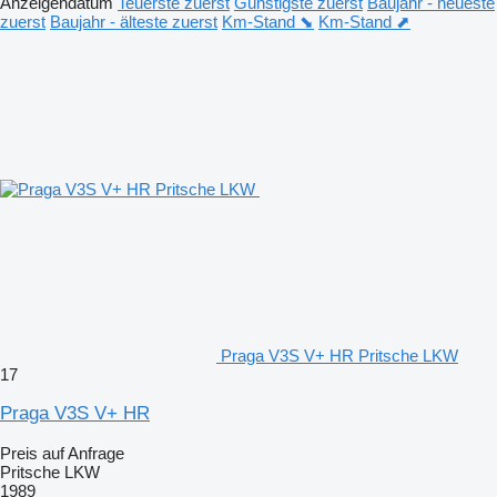
Anzeigendatum
Teuerste zuerst
Günstigste zuerst
Baujahr - neueste
zuerst
Baujahr - älteste zuerst
Km-Stand ⬊
Km-Stand ⬈
Praga V3S V+ HR Pritsche LKW
17
Praga V3S V+ HR
Preis auf Anfrage
Pritsche LKW
1989