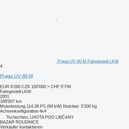
Praga UV 80 M Fahrgestell LKW
4
Praga UV 80 M
EUR 6’200
CZK 150’000
≈ CHF 5’794
Fahrgestell LKW
2001
189’007 km
Motorleistung
114.28 PS (84 kW)
Nutzlast
5’200 kg
Achsenkonfiguration
4x4
Tschechien, LHOTA POD LIBČANY
BAZAR ROUDNICE
Verkäufer kontaktieren