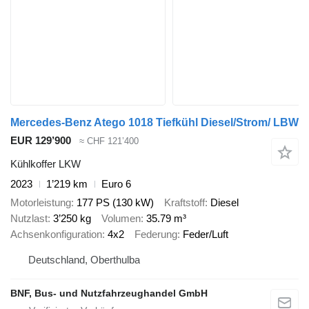
Mercedes-Benz Atego 1018 Tiefkühl Diesel/Strom/ LBW
EUR 129’900
≈ CHF 121’400
Kühlkoffer LKW
2023
1’219 km
Euro 6
Motorleistung
177 PS (130 kW)
Kraftstoff
Diesel
Nutzlast
3’250 kg
Volumen
35.79 m³
Achsenkonfiguration
4x2
Federung
Feder/Luft
Deutschland, Oberthulba
BNF, Bus- und Nutzfahrzeughandel GmbH