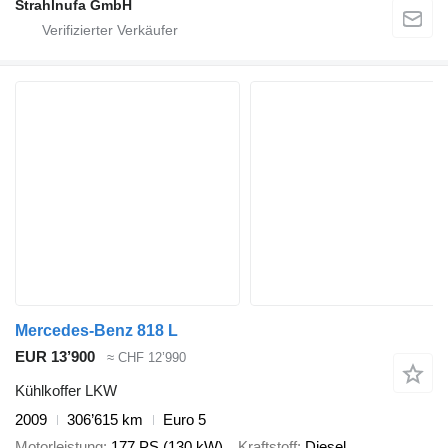
Strahlnufa GmbH
Mercedes-Benz 818 L
EUR 13’900
≈ CHF 12’990
Kühlkoffer LKW
2009
306’615 km
Euro 5
Motorleistung
177 PS (130 kW)
Kraftstoff
Diesel