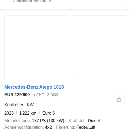
Mercedes-Benz Atego 1018
EUR 129’900
≈ CHF 121’400
Kühlkoffer LKW
2023
1’222 km
Euro 6
Motorleistung
177 PS (130 kW)
Kraftstoff
Diesel
Achsenkonfiguration
4x2
Federung
Feder/Luft