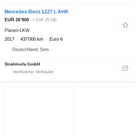
Mercedes-Benz 1227 L AHK
EUR 26’900
≈ CHF 25’140
Planen-LKW
2017
437’000 km
Euro 6
Deutschland, Sinn
Strahlnufa GmbH