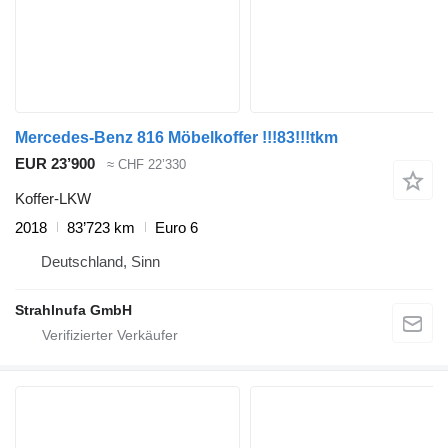
Mercedes-Benz 816 Möbelkoffer !!!83!!!tkm
EUR 23’900
≈ CHF 22’330
Koffer-LKW
2018
83’723 km
Euro 6
Deutschland, Sinn
Strahlnufa GmbH