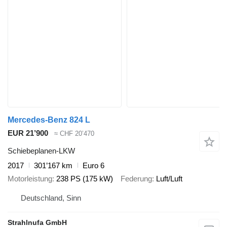
Mercedes-Benz 824 L
EUR 21’900
≈ CHF 20’470
Schiebeplanen-LKW
2017
301’167 km
Euro 6
Motorleistung
238 PS (175 kW)
Federung
Luft/Luft
Deutschland, Sinn
Strahlnufa GmbH