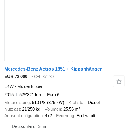
Mercedes-Benz Actros 1851 + Kippanhänger
EUR 72’000
≈ CHF 67’280
LKW - Muldenkipper
2015
525’321 km
Euro 6
Motorleistung
510 PS (375 kW)
Kraftstoff
Diesel
Nutzlast
21’250 kg
Volumen
25.56 m³
Achsenkonfiguration
4x2
Federung
Feder/Luft
Deutschland, Sinn