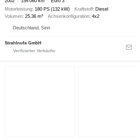
2002
154’060 km
Euro 3
Motorleistung
180 PS (132 kW)
Kraftstoff
Diesel
Volumen
25.36 m³
Achsenkonfiguration
4x2
Deutschland, Sinn
Strahlnufa GmbH