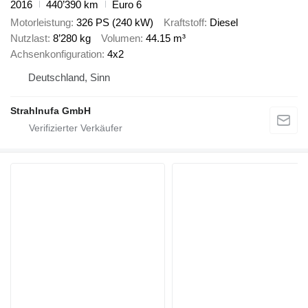
2016
440’390 km
Euro 6
Motorleistung
326 PS (240 kW)
Kraftstoff
Diesel
Nutzlast
8’280 kg
Volumen
44.15 m³
Achsenkonfiguration
4x2
Deutschland, Sinn
Strahlnufa GmbH