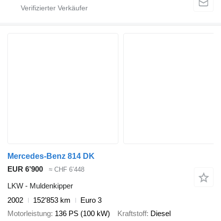
Mercedes-Benz 814 DK
EUR 6’900
≈ CHF 6’448
LKW - Muldenkipper
2002
152’853 km
Euro 3
Motorleistung
136 PS (100 kW)
Kraftstoff
Diesel