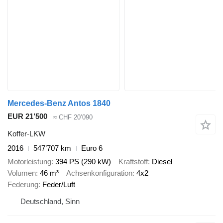
Mercedes-Benz Antos 1840
EUR 21’500
≈ CHF 20’090
Koffer-LKW
2016
547’707 km
Euro 6
Motorleistung
394 PS (290 kW)
Kraftstoff
Diesel
Volumen
46 m³
Achsenkonfiguration
4x2
Federung
Feder/Luft
Deutschland, Sinn