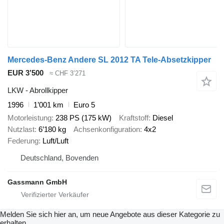
Mercedes-Benz Andere SL 2012 TA Tele-Absetzkipper
EUR 3’500
≈ CHF 3’271
LKW - Abrollkipper
1996
1’001 km
Euro 5
Motorleistung
238 PS (175 kW)
Kraftstoff
Diesel
Nutzlast
6’180 kg
Achsenkonfiguration
4x2
Federung
Luft/Luft
Deutschland, Bovenden
Gassmann GmbH
Melden Sie sich hier an, um neue Angebote aus dieser Kategorie zu
erhalten