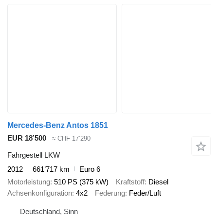
Mercedes-Benz Antos 1851
EUR 18’500
≈ CHF 17’290
Fahrgestell LKW
2012
661’717 km
Euro 6
Motorleistung
510 PS (375 kW)
Kraftstoff
Diesel
Achsenkonfiguration
4x2
Federung
Feder/Luft
Deutschland, Sinn