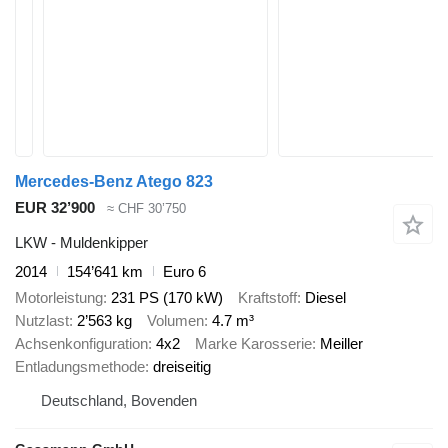
Mercedes-Benz Atego 823
EUR 32’900
≈ CHF 30’750
LKW - Muldenkipper
2014
154’641 km
Euro 6
Motorleistung
231 PS (170 kW)
Kraftstoff
Diesel
Nutzlast
2’563 kg
Volumen
4.7 m³
Achsenkonfiguration
4x2
Marke Karosserie
Meiller
Entladungsmethode
dreiseitig
Deutschland, Bovenden