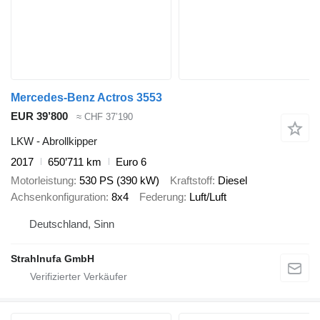
Mercedes-Benz Actros 3553
EUR 39’800
≈ CHF 37’190
LKW - Abrollkipper
2017
650’711 km
Euro 6
Motorleistung
530 PS (390 kW)
Kraftstoff
Diesel
Achsenkonfiguration
8x4
Federung
Luft/Luft
Deutschland, Sinn
Strahlnufa GmbH