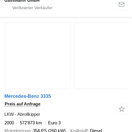
Gassmann GmbH
Mercedes-Benz 3335
Preis auf Anfrage
LKW - Abrollkipper
2000
572’873 km
Euro 3
Motorleistung
354 PS (260 kW)
Kraftstoff
Diesel