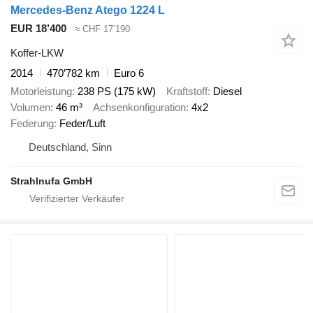
Mercedes-Benz Atego 1224 L
EUR 18’400
≈ CHF 17’190
Koffer-LKW
2014
470’782 km
Euro 6
Motorleistung
238 PS (175 kW)
Kraftstoff
Diesel
Volumen
46 m³
Achsenkonfiguration
4x2
Federung
Feder/Luft
Deutschland, Sinn
Strahlnufa GmbH