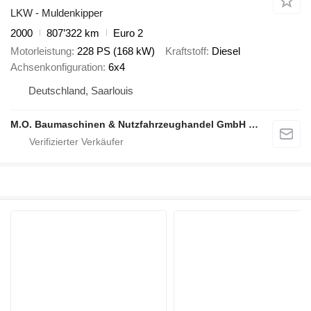
LKW - Muldenkipper
2000
807’322 km
Euro 2
Motorleistung
228 PS (168 kW)
Kraftstoff
Diesel
Achsenkonfiguration
6x4
Deutschland, Saarlouis
M.O. Baumaschinen & Nutzfahrzeughandel GmbH & CO.