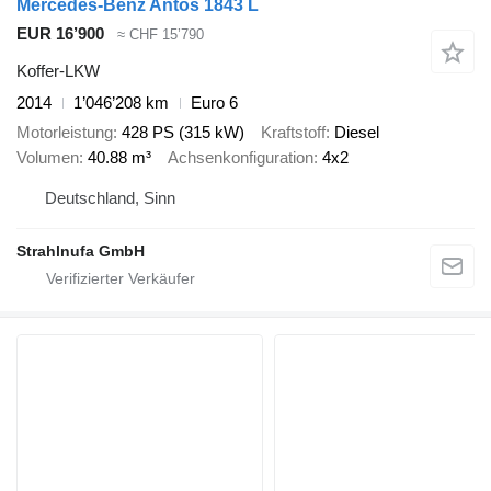
Mercedes-Benz Antos 1843 L
EUR 16’900
≈ CHF 15’790
Koffer-LKW
2014
1’046’208 km
Euro 6
Motorleistung
428 PS (315 kW)
Kraftstoff
Diesel
Volumen
40.88 m³
Achsenkonfiguration
4x2
Deutschland, Sinn
Strahlnufa GmbH