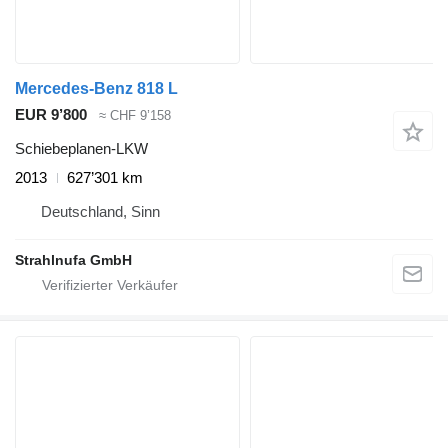
Mercedes-Benz 818 L
EUR 9’800
≈ CHF 9’158
Schiebeplanen-LKW
2013
627’301 km
Deutschland, Sinn
Strahlnufa GmbH