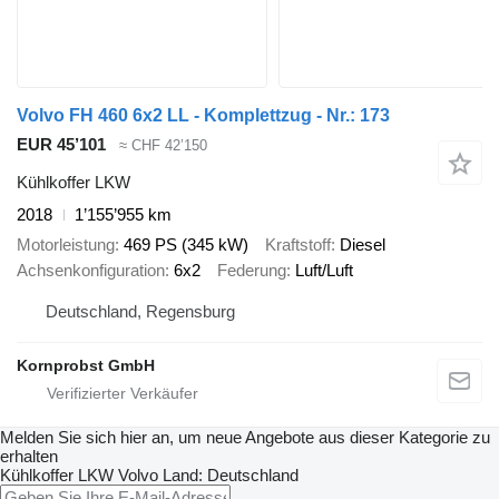
Volvo FH 460 6x2 LL - Komplettzug - Nr.: 173
EUR 45’101
≈ CHF 42’150
Kühlkoffer LKW
2018
1’155’955 km
Motorleistung
469 PS (345 kW)
Kraftstoff
Diesel
Achsenkonfiguration
6x2
Federung
Luft/Luft
Deutschland, Regensburg
Kornprobst GmbH
Melden Sie sich hier an, um neue Angebote aus dieser Kategorie zu
erhalten
Kühlkoffer LKW
Volvo
Land: Deutschland