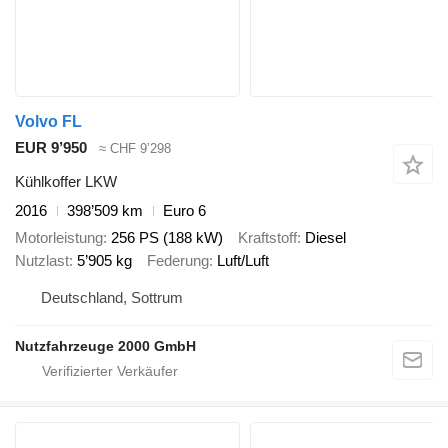
Volvo FL
EUR 9’950
≈ CHF 9’298
Kühlkoffer LKW
2016
398’509 km
Euro 6
Motorleistung
256 PS (188 kW)
Kraftstoff
Diesel
Nutzlast
5’905 kg
Federung
Luft/Luft
Deutschland, Sottrum
Nutzfahrzeuge 2000 GmbH