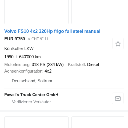
Volvo FS10 4x2 320Hp frigo full steel manual
EUR 9’750
≈ CHF 9’111
Kühlkoffer LKW
1990
640’000 km
Motorleistung
318 PS (234 kW)
Kraftstoff
Diesel
Achsenkonfiguration
4x2
Deutschland, Sottrum
Pawel‘s Truck Center GmbH