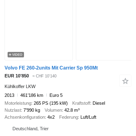
VIDEO
Volvo FE 260-2units Mit Carrier Sp 950Mt
EUR 10’850
≈ CHF 10’140
Kühlkoffer LKW
2013
461’186 km
Euro 5
Motorleistung
265 PS (195 kW)
Kraftstoff
Diesel
Nutzlast
7’990 kg
Volumen
42.8 m³
Achsenkonfiguration
4x2
Federung
Luft/Luft
Deutschland, Trier