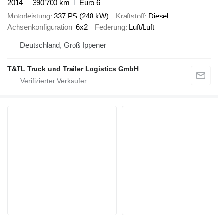
2014
390’700 km
Euro 6
Motorleistung
337 PS (248 kW)
Kraftstoff
Diesel
Achsenkonfiguration
6x2
Federung
Luft/Luft
Deutschland, Groß Ippener
T&TL Truck und Trailer Logistics GmbH