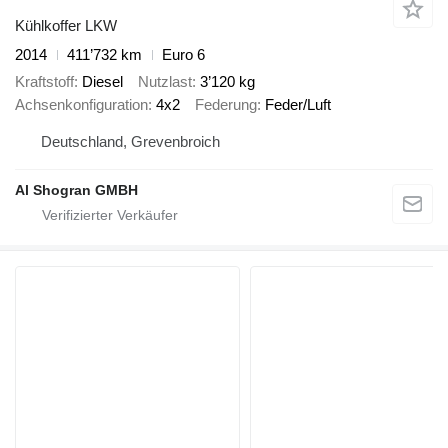
Kühlkoffer LKW
2014
411’732 km
Euro 6
Kraftstoff
Diesel
Nutzlast
3’120 kg
Achsenkonfiguration
4x2
Federung
Feder/Luft
Deutschland, Grevenbroich
Al Shogran GMBH