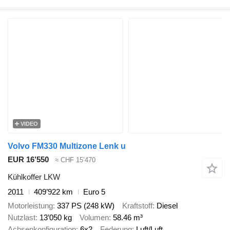
VIDEO
Volvo FM330 Multizone Lenk u
EUR 16’550
≈ CHF 15’470
Kühlkoffer LKW
2011
409’922 km
Euro 5
Motorleistung
337 PS (248 kW)
Kraftstoff
Diesel
Nutzlast
13’050 kg
Volumen
58.46 m³
Achsenkonfiguration
6x2
Federung
Luft/Luft