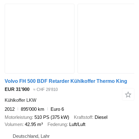
Volvo FH 500 BDF Retarder Kühlkoffer Thermo King
EUR 31’900
≈ CHF 29’810
Kühlkoffer LKW
2012
895’000 km
Euro 6
Motorleistung
510 PS (375 kW)
Kraftstoff
Diesel
Volumen
42.95 m³
Federung
Luft/Luft
Deutschland, Lahr