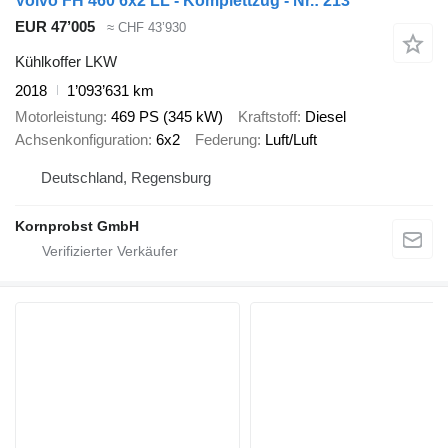
Volvo FH 460 6x2 LL - Komplettzug - Nr.: 213
EUR 47’005
≈ CHF 43’930
Kühlkoffer LKW
2018
1’093’631 km
Motorleistung
469 PS (345 kW)
Kraftstoff
Diesel
Achsenkonfiguration
6x2
Federung
Luft/Luft
Deutschland, Regensburg
Kornprobst GmbH