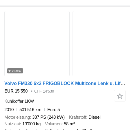
VIDEO
Volvo FM330 6x2 FRIGOBLOCK Multizone Lenk u. Liftachse
EUR 15’550
≈ CHF 14’530
Kühlkoffer LKW
2010
501’516 km
Euro 5
Motorleistung
337 PS (248 kW)
Kraftstoff
Diesel
Nutzlast
13’000 kg
Volumen
58 m³