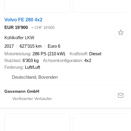
Volvo FE 280 4x2
EUR 19’900
≈ CHF 18’600
Kühlkoffer LKW
2017
627’315 km
Euro 6
Motorleistung
286 PS (210 kW)
Kraftstoff
Diesel
Nutzlast
6’303 kg
Achsenkonfiguration
4x2
Federung
Luft/Luft
Deutschland, Bovenden
Gassmann GmbH