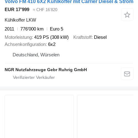
Volvo FM 410 6X2 Kühlkoffer mit Carrier Diesel & Strom
EUR 17’999
≈ CHF 16’820
Kühlkoffer LKW
2011
776’000 km
Euro 5
Motorleistung
419 PS (308 kW)
Kraftstoff
Diesel
Achsenkonfiguration
6x2
Deutschland, Würselen
NGR Nutzfahrzeuge Gebr Ruhrig GmbH