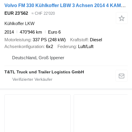
Volvo FM 330 Kühlkoffer LBW 3 Achsen 2014 4 KAMMER
EUR 23’562
≈ CHF 22’020
Kühlkoffer LKW
2014
470’946 km
Euro 6
Motorleistung
337 PS (248 kW)
Kraftstoff
Diesel
Achsenkonfiguration
6x2
Federung
Luft/Luft
Deutschland, Groß Ippener
T&TL Truck und Trailer Logistics GmbH