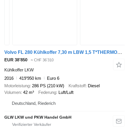
Volvo FL 280 Kühlkoffer 7,30 m LBW 1,5 T*THERMOKING
EUR 38’850
≈ CHF 36’310
Kühlkoffer LKW
2016
419’950 km
Euro 6
Motorleistung
286 PS (210 kW)
Kraftstoff
Diesel
Volumen
42 m³
Federung
Luft/Luft
Deutschland, Riederich
GLW LKW und PKW Handel GmbH