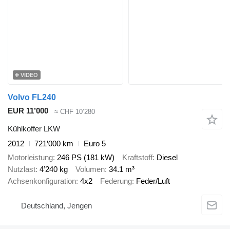
VIDEO
Volvo FL240
EUR 11’000
≈ CHF 10’280
Kühlkoffer LKW
2012
721’000 km
Euro 5
Motorleistung
246 PS (181 kW)
Kraftstoff
Diesel
Nutzlast
4’240 kg
Volumen
34.1 m³
Achsenkonfiguration
4x2
Federung
Feder/Luft
Deutschland, Jengen