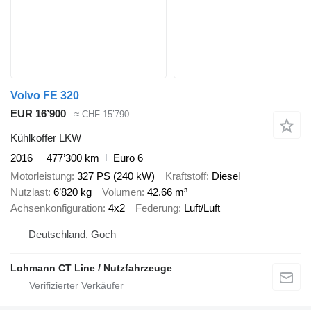
Volvo FE 320
EUR 16’900
≈ CHF 15’790
Kühlkoffer LKW
2016
477’300 km
Euro 6
Motorleistung
327 PS (240 kW)
Kraftstoff
Diesel
Nutzlast
6’820 kg
Volumen
42.66 m³
Achsenkonfiguration
4x2
Federung
Luft/Luft
Deutschland, Goch
Lohmann CT Line / Nutzfahrzeuge