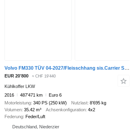
Volvo FM330 TÜV 04-2027/Fleisschhang sis.Carrier Supra750
EUR 20’800
≈ CHF 19’440
Kühlkoffer LKW
2016
487’471 km
Euro 6
Motorleistung
340 PS (250 kW)
Nutzlast
8’695 kg
Volumen
35.42 m³
Achsenkonfiguration
4x2
Federung
Feder/Luft
Deutschland, Niederzier