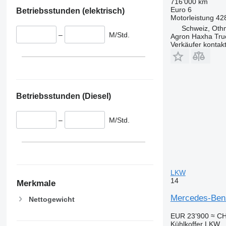
716’000 km
Euro 6
Betriebsstunden (elektrisch)
Motorleistung
42
Schweiz, Oth
–
M/Std.
Agron Haxha Tr
Verkäufer kontak
Betriebsstunden (Diesel)
–
M/Std.
LKW
14
Merkmale
Mercedes-Benz
Nettogewicht
EUR 23’900
≈ CH
Kühlkoffer LKW