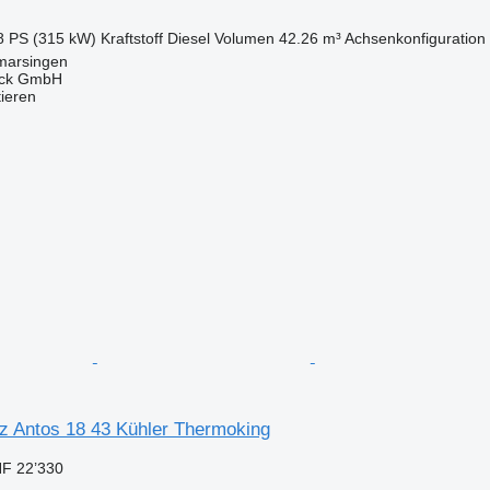
8 PS (315 kW)
Kraftstoff
Diesel
Volumen
42.26 m³
Achsenkonfiguration
marsingen
uck GmbH
tieren
 Antos 18 43 Kühler Thermoking
F 22’330