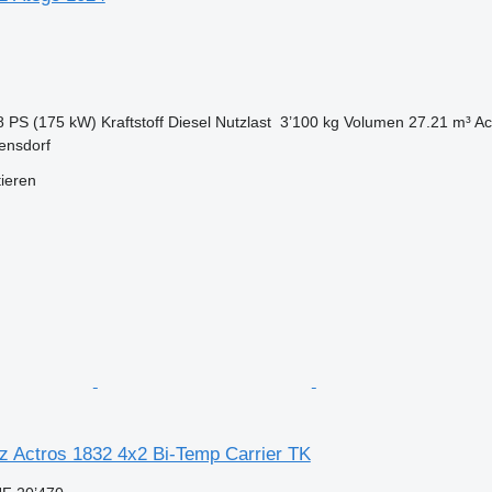
8 PS (175 kW)
Kraftstoff
Diesel
Nutzlast
3’100 kg
Volumen
27.21 m³
Ac
ensdorf
tieren
 Actros 1832 4x2 Bi-Temp Carrier TK