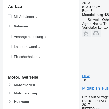
2013
Aufbau
813’000 km
Euro 6
Motorleistung
42
Mit Anhänger
Schweiz, Oth
Agron Haxha Tr
Volumen
Verkäufer kontak
Anhängerkupplung
Ladebordwand
Fleischerhaken
LKW
Motor, Getriebe
18
Motormodell
Mitsubishi Fus
Motorleistung
Preis auf Anfrage
Kühlkoffer LKW
Hubraum
2017
587’500 km