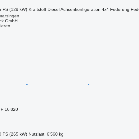
5 PS (129 kW)
Kraftstoff
Diesel
Achsenkonfiguration
4x4
Federung
Fed
marsingen
uck GmbH
tieren
F 16’820
0 PS (265 kW)
Nutzlast
6’560 kg