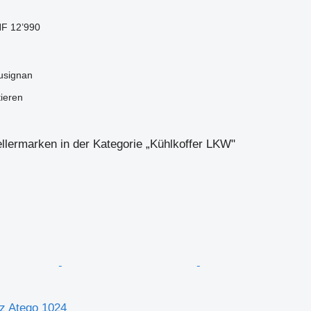
F 12’990
usignan
tieren
llermarken in der Kategorie „Kühlkoffer LKW"
z Atego 1024