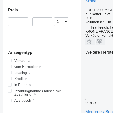
Krone
Niederlande
EUR 13’900
≈ CH
Preis
Kühlkoffer LKW
2016
Volumen
87.1 m³
–
Frankreich, P
KRONE FRANCE
Verkäufer kontak
Weitere Herste
Anzeigentyp
Verkauf
vom Hersteller
Leasing
Kredit
in Raten
Inzahlungnahme (Tausch mit
Zuzahlung)
6
Austausch
VIDEO
Mercedes-Ben