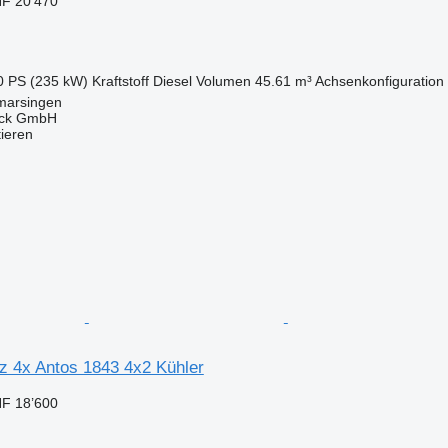
F 20’470
0 PS (235 kW)
Kraftstoff
Diesel
Volumen
45.61 m³
Achsenkonfiguration
marsingen
uck GmbH
tieren
 4x Antos 1843 4x2 Kühler
F 18’600