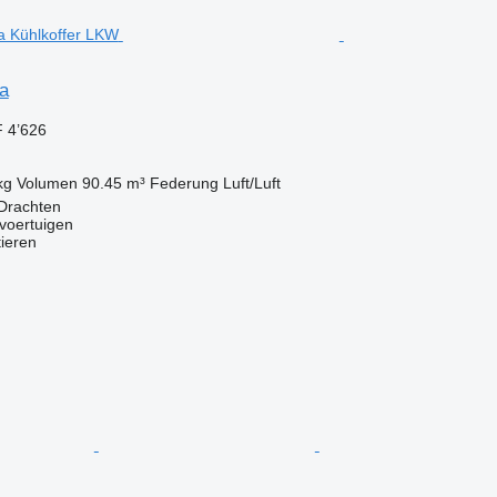
a
 4’626
kg
Volumen
90.45 m³
Federung
Luft/Luft
 Drachten
voertuigen
tieren