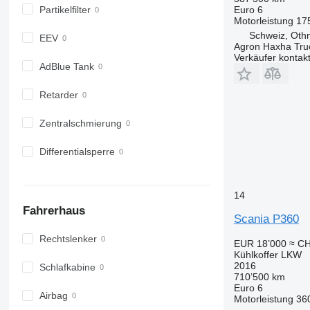
Partikelfilter
Euro 6
Motorleistung
17
Schweiz, Oth
EEV
Agron Haxha Tr
Verkäufer kontak
AdBlue Tank
Retarder
Zentralschmierung
Differentialsperre
14
Fahrerhaus
Scania P360
Rechtslenker
EUR 18’000
≈ CH
Kühlkoffer LKW
2016
Schlafkabine
710’500 km
Euro 6
Airbag
Motorleistung
36