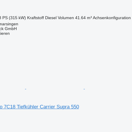
8 PS (315 kW)
Kraftstoff
Diesel
Volumen
41.64 m³
Achsenkonfiguration
marsingen
uck GmbH
tieren
o 7C18 Tiefkühler Carrier Supra 550