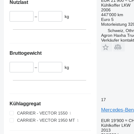
EUR 21’900
≈ CH
Nutzlast
Kühlkoffer LKW
2006
447’000 km
–
kg
Euro 5
Motorleistung
32
Schweiz, Oth
Agron Haxha Tr
Verkäufer kontak
Bruttogewicht
–
kg
17
Kühlaggregat
Mercedes-Benz
CARRIER - VECTOR 1550
CARRIER - VECTOR 1950 MT
EUR 19’900
≈ CH
Kühlkoffer LKW
2013