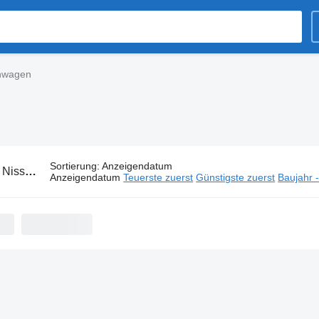
enwagen
Sortierung
:
Anzeigendatum
:
Nissan Kühlkastenwagen
Anzeigendatum
Teuerste zuerst
Günstigste zuerst
Baujahr 