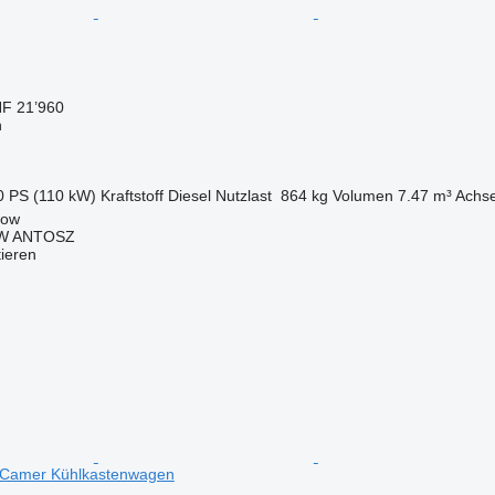
F 21’960
n
0 PS (110 kW)
Kraftstoff
Diesel
Nutzlast
864 kg
Volumen
7.47 m³
Achse
now
W ANTOSZ
tieren
/Camer Kühlkastenwagen