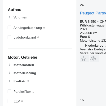
24
Aufbau
Peugeot Partn
Volumen
EUR 8’950
≈ CHF
Kühlkastenwage
Anhängerkupplung
2021
256’000 km
Euro 6
Ladebordwand
Motorleistung
13
Niederlande, 
Veenstra Bedrijfs
Verkäufer kontak
Motor, Getriebe
Motormodell
Motorleistung
Kraftstoff
Partikelfilter
16
EEV