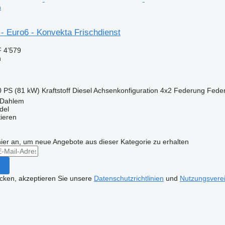
n
- Euro6 - Konvekta Frischdienst
 4’579
n
0 PS (81 kW)
Kraftstoff
Diesel
Achsenkonfiguration
4x2
Federung
Fede
 Dahlem
del
tieren
hier an, um neue Angebote aus dieser Kategorie zu erhalten
icken, akzeptieren Sie unsere
Datenschutzrichtlinien
und
Nutzungsvere