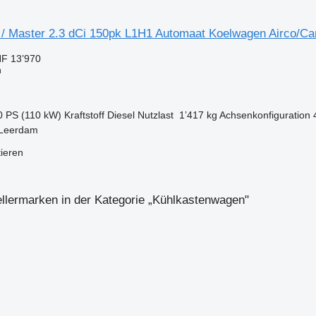
/ Master 2.3 dCi 150pk L1H1 Automaat Koelwagen Airco/C
F 13’970
n
0 PS (110 kW)
Kraftstoff
Diesel
Nutzlast
1’417 kg
Achsenkonfiguration
 Leerdam
tieren
llermarken in der Kategorie „Kühlkastenwagen"