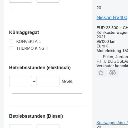
20
Nissan NV400
EUR 23’500
≈ CH
Kühlkastenwage
Kühlaggregat
2021
95’000 km
KONVEKTA
Euro 6
THERMO KING
Motorleistung
15
Polen, Jorda
F.H.U BOGUSŁA
Verkäufer kontak
Betriebsstunden (elektrisch)
–
M/Std.
Betriebsstunden (Diesel)
Koelwagen Airco
20