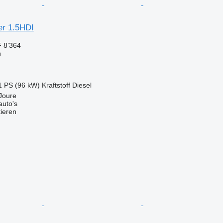
er 1.5HDI
 8’364
n
1 PS (96 kW)
Kraftstoff
Diesel
Joure
auto's
tieren