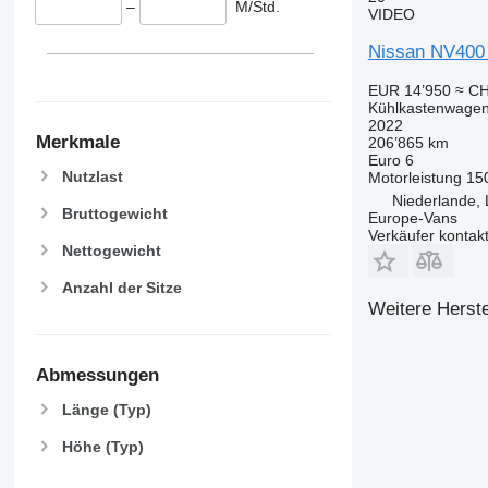
–
M/Std.
VIDEO
Nissan NV400 
EUR 14’950
≈ CH
Kühlkastenwage
2022
Merkmale
206’865 km
Euro 6
Nutzlast
Motorleistung
15
Niederlande,
Bruttogewicht
Europe-Vans
Verkäufer kontak
Nettogewicht
Anzahl der Sitze
Weitere Herste
Abmessungen
Länge (Typ)
Höhe (Typ)