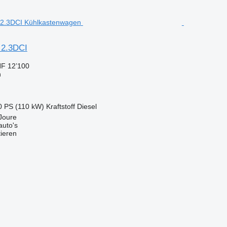
 2.3DCI
F 12’100
n
0 PS (110 kW)
Kraftstoff
Diesel
Joure
auto's
tieren