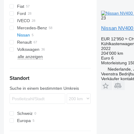
Fiat
Berlingo
Ford
C-series
Doblo
23
IVECO
Jumper
Ducato
Transit
H-series
Mercedes-Benz
Jumpy
Scudo
Daily
TGE
eDeliver
Nissan NV400
Nissan
Talento
Citan
EUR 12’950
≈ CH
Renault
Sprinter
NV
Combo
Boxer
Kühlkastenwage
2022
Volkswagen
V-Class
Movano
Expert
Kangoo
Hiace
NV400
204’000 km
alle anzeigen
Vario
Vivaro
Partner
Master
Proace
Caddy
Euro 6
Motorleistung
15
Vito
T-series
Crafter
Niederlande, 
eVito
Trafic
Transporter
Veenstra Bedrijfs
Standort
Verkäufer kontak
Suche in einem bestimmten Umkreis
Schweiz
Europa
Niederlande