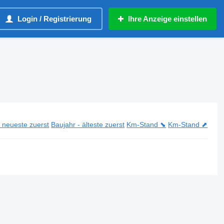
Login / Registrierung
Ihre Anzeige einstellen
- neueste zuerst
Baujahr - älteste zuerst
Km-Stand ⬊
Km-Stand ⬈