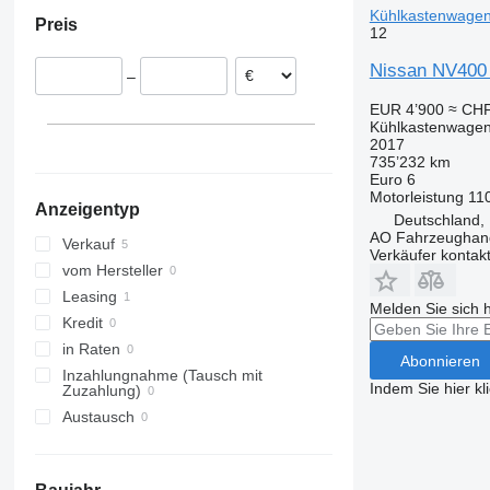
Polen
Kühlkastenwage
Preis
Italien
12
Deutschland
Nissan NV400 
–
EUR 4’900
≈ CHF
Kühlkastenwage
2017
735’232 km
Euro 6
Motorleistung
11
Anzeigentyp
Deutschland,
AO Fahrzeughan
Verkauf
Verkäufer kontak
vom Hersteller
Leasing
Melden Sie sich 
Kredit
in Raten
Abonnieren
Inzahlungnahme (Tausch mit
Indem Sie hier kl
Zuzahlung)
Austausch