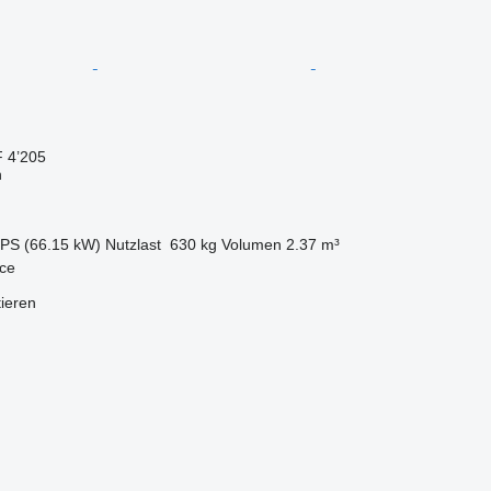
 4’205
n
 PS (66.15 kW)
Nutzlast
630 kg
Volumen
2.37 m³
nce
tieren