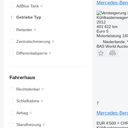
Mercedes-Benz
AdBlue Tank
Getriebe Typ
Kühlkastenwage
2012
401’422 km
Retarder
Euro 5
Motorleistung
16
Zentralschmierung
Niederlande, 
BAS World Aucti
Differentialsperre
Fahrerhaus
Rechtslenker
Schlafkabine
7
Mercedes-Ben
Airbag
EUR 4’500
≈ CHF
Standheizung
Kühlkastenwage