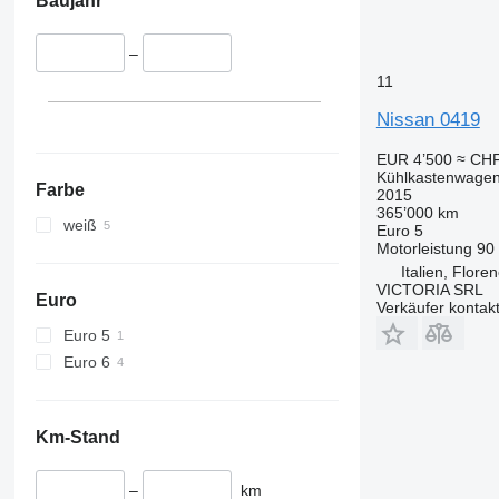
Baujahr
–
11
Nissan 0419
EUR 4’500
≈ CHF
Kühlkastenwage
Farbe
2015
365’000 km
weiß
Euro 5
Motorleistung
90
Italien, Flore
VICTORIA SRL
Euro
Verkäufer kontak
Euro 5
Euro 6
Km-Stand
–
km