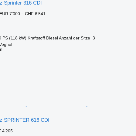
 Sprinter 316 CDI
EUR 7’000
≈ CHF 6’541
n
0 PS (118 kW)
Kraftstoff
Diesel
Anzahl der Sitze
3
Veghel
on
z SPRINTER 616 CDI
 4’205
n