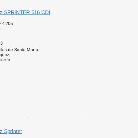
z SPRINTER 616 CDI
 4’205
n
3
llas de Santa Marta
zquez
tieren
 Sprinter