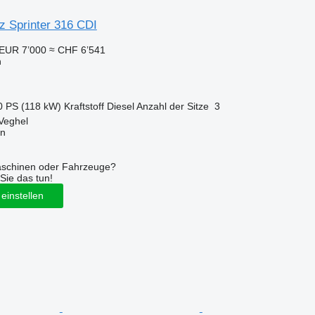
 Sprinter 316 CDI
EUR 7’000
≈ CHF 6’541
n
0 PS (118 kW)
Kraftstoff
Diesel
Anzahl der Sitze
3
Veghel
on
aschinen oder Fahrzeuge?
Sie das tun!
einstellen