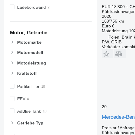
EUR 18’800
≈ CH
Ladebordwand
Kühlkastenwage
2020
169’756 km
Euro 6
Motorleistung
10
Motor, Getriebe
Polen, Bralin
P.W. GRIB
Motormarke
Verkäufer kontak
Motormodell
Motorleistung
Kraftstoff
Partikelfilter
EEV
20
AdBlue Tank
Mercedes-Ben
Getriebe Typ
Preis auf Anfrage
Kühlkastenwage