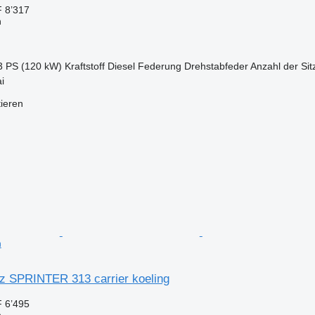
 8’317
n
3 PS (120 kW)
Kraftstoff
Diesel
Federung
Drehstabfeder
Anzahl der Sit
i
tieren
n
 SPRINTER 313 carrier koeling
 6’495
n