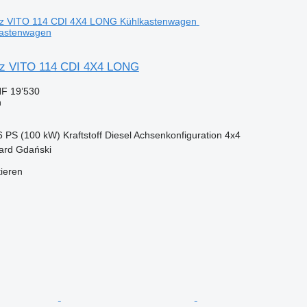
astenwagen
z VITO 114 CDI 4X4 LONG
F 19’530
n
6 PS (100 kW)
Kraftstoff
Diesel
Achsenkonfiguration
4x4
gard Gdański
tieren