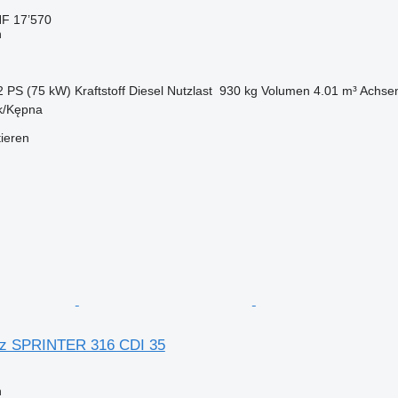
F 17’570
n
2 PS (75 kW)
Kraftstoff
Diesel
Nutzlast
930 kg
Volumen
4.01 m³
Achsen
 k/Kępna
tieren
z SPRINTER 316 CDI 35
n