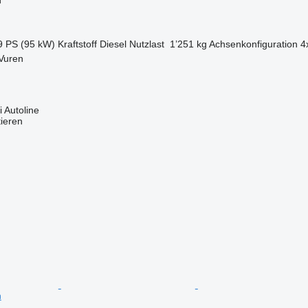
9 PS (95 kW)
Kraftstoff
Diesel
Nutzlast
1’251 kg
Achsenkonfiguration
4
Vuren
 Autoline
tieren
n