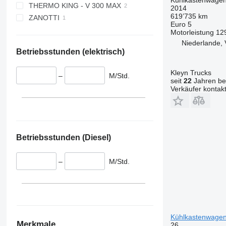
THERMO KING - V 300 MAX
XARIOS 350
2014
619’735 km
ZANOTTI
Euro 5
Motorleistung
12
Niederlande, 
Betriebsstunden (elektrisch)
Kleyn Trucks
–
M/Std.
seit
22
Jahren bei
Verkäufer kontak
Betriebsstunden (Diesel)
–
M/Std.
Kühlkastenwage
Merkmale
26