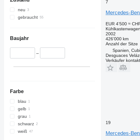
7
neu
Mercedes-Ben
gebraucht
EUR 4’500
≈ CHF
Kühlkastenwage
2002
Baujahr
426’000 km
Anzahl der Sitze
Spanien, Cubi
–
Desguaces Velá
Verkäufer kontak
Farbe
blau
gelb
grau
19
schwarz
weiß
Mercedes-Benz