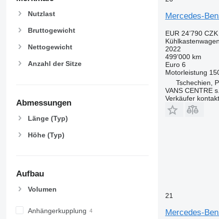
Nutzlast
Mercedes-Benz
Bruttogewicht
EUR 24’790
CZK 
Kühlkastenwage
Nettogewicht
2022
499’000 km
Anzahl der Sitze
Euro 6
Motorleistung
15
Tschechien, P
VANS CENTRE s.r
Verkäufer kontak
Abmessungen
Länge (Typ)
Höhe (Typ)
Aufbau
Volumen
21
Anhängerkupplung
Mercedes-Benz