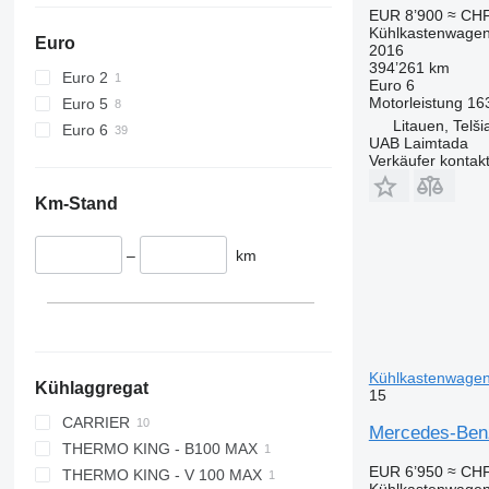
EUR 8’900
≈ CHF
Kühlkastenwage
Euro
2016
394’261 km
Euro 2
Euro 6
Motorleistung
16
Euro 5
Litauen, Telšia
Euro 6
UAB Laimtada
Verkäufer kontak
Km-Stand
–
km
Kühlkastenwage
Kühlaggregat
15
CARRIER
Mercedes-Benz
THERMO KING - B100 MAX
NEOS 100
EUR 6’950
≈ CHF
THERMO KING - V 100 MAX
XARIOS 200
Kühlkastenwage