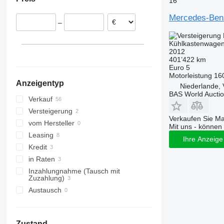
16
Belgien
Tschechien
Mercedes-Benz
–
Spanien
Ungarn
Kühlkastenwage
Rumänien
2012
401’422 km
Deutschland
Euro 5
alle anzeigen
Motorleistung
16
Anzeigentyp
Niederlande, 
BAS World Aucti
Verkauf
Versteigerung
Verkaufen Sie M
vom Hersteller
Mit uns - können 
Leasing
Ihre Anzeige 
Kredit
in Raten
Inzahlungnahme (Tausch mit
Zuzahlung)
Austausch
Zustand