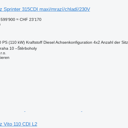
 Sprinter 315CDI maxi/mrazí/chladí/230V
599’900
≈ CHF 23’170
n
0 PS (110 kW)
Kraftstoff
Diesel
Achsenkonfiguration
4x2
Anzahl der Sit
raha 10 –Štěrboholy
.o.
tieren
 Vito 110 CDI L2