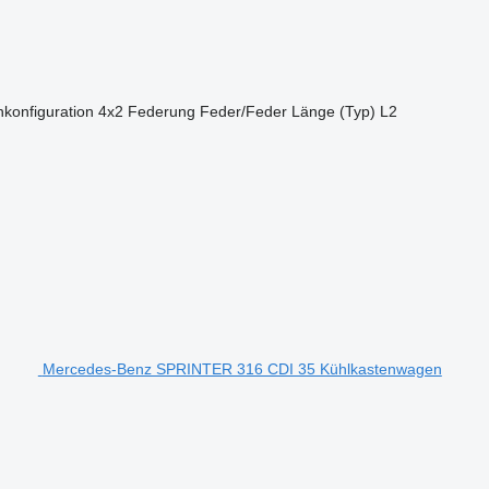
konfiguration
4x2
Federung
Feder/Feder
Länge (Typ)
L2
Mercedes-Benz SPRINTER 316 CDI 35 Kühlkastenwagen