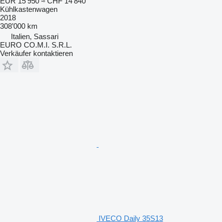
EUR 15’950
≈ CHF 14’840
Kühlkastenwagen
2018
308’000 km
Italien, Sassari
EURO CO.M.I. S.R.L.
Verkäufer kontaktieren
IVECO Daily 35S13