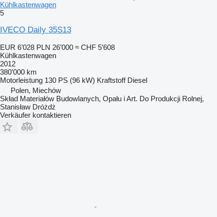
Kühlkastenwagen
5
IVECO Daily 35S13
EUR 6’028
PLN 26’000
≈ CHF 5’608
Kühlkastenwagen
2012
380’000 km
Motorleistung
130 PS (96 kW)
Kraftstoff
Diesel
Polen, Miechów
Skład Materiałów Budowlanych, Opału i Art. Do Produkcji Rolnej,
Stanisław Dróżdż
Verkäufer kontaktieren