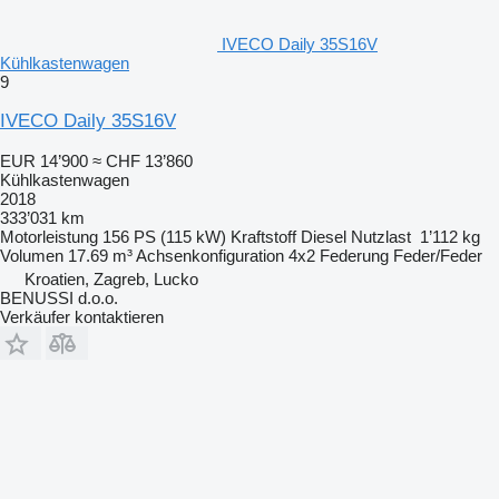
IVECO Daily 35S16V
Kühlkastenwagen
9
IVECO Daily 35S16V
EUR 14’900
≈ CHF 13’860
Kühlkastenwagen
2018
333’031 km
Motorleistung
156 PS (115 kW)
Kraftstoff
Diesel
Nutzlast
1’112 kg
Volumen
17.69 m³
Achsenkonfiguration
4x2
Federung
Feder/Feder
Kroatien, Zagreb, Lucko
BENUSSI d.o.o.
Verkäufer kontaktieren