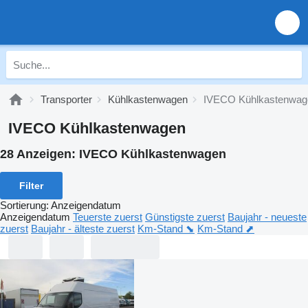
Transporter
Kühlkastenwagen
IVECO Kühlkastenwag
IVECO Kühlkastenwagen
28 Anzeigen:
IVECO Kühlkastenwagen
Filter
Sortierung
:
Anzeigendatum
Anzeigendatum
Teuerste zuerst
Günstigste zuerst
Baujahr - neueste
zuerst
Baujahr - älteste zuerst
Km-Stand ⬊
Km-Stand ⬈