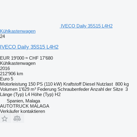
IVECO Daily 35S15 L4H2
Kühlkastenwagen
24
IVECO Daily 35S15 L4H2
EUR 19’000
≈ CHF 17’680
Kühlkastenwagen
2016
212’906 km
Euro 5
Motorleistung
150 PS (110 kW)
Kraftstoff
Diesel
Nutzlast
800 kg
Volumen
1’629 m³
Federung
Schraubenfeder
Anzahl der Sitze
3
Länge (Typ)
L4
Höhe (Typ)
H2
Spanien, Malaga
AUTOTRUCK MALAGA
Verkäufer kontaktieren