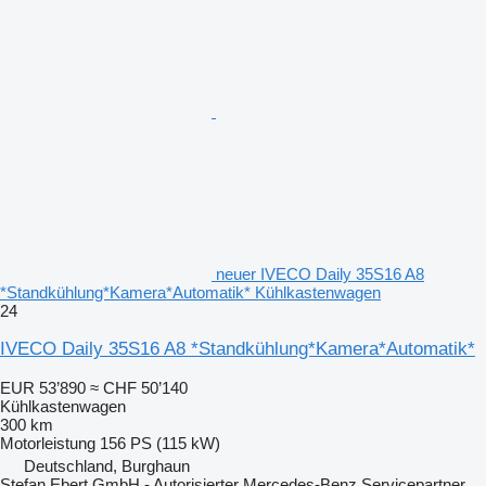
neuer IVECO Daily 35S16 A8
*Standkühlung*Kamera*Automatik* Kühlkastenwagen
24
IVECO Daily 35S16 A8 *Standkühlung*Kamera*Automatik*
EUR 53’890
≈ CHF 50’140
Kühlkastenwagen
300 km
Motorleistung
156 PS (115 kW)
Deutschland, Burghaun
Stefan Ebert GmbH - Autorisierter Mercedes-Benz Servicepartner