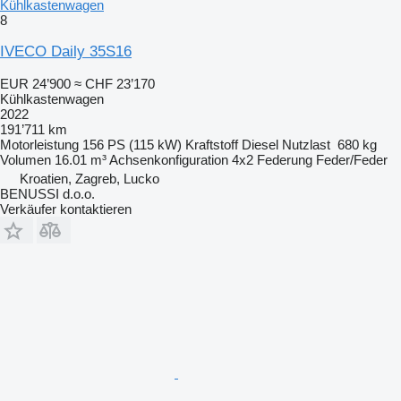
Kühlkastenwagen
8
IVECO Daily 35S16
EUR 24’900
≈ CHF 23’170
Kühlkastenwagen
2022
191’711 km
Motorleistung
156 PS (115 kW)
Kraftstoff
Diesel
Nutzlast
680 kg
Volumen
16.01 m³
Achsenkonfiguration
4x2
Federung
Feder/Feder
Kroatien, Zagreb, Lucko
BENUSSI d.o.o.
Verkäufer kontaktieren