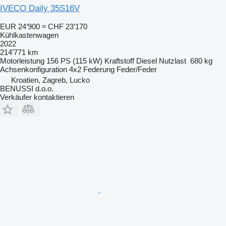
IVECO Daily 35S16V
EUR 24’900
≈ CHF 23’170
Kühlkastenwagen
2022
214’771 km
Motorleistung
156 PS (115 kW)
Kraftstoff
Diesel
Nutzlast
680 kg
Achsenkonfiguration
4x2
Federung
Feder/Feder
Kroatien, Zagreb, Lucko
BENUSSI d.o.o.
Verkäufer kontaktieren