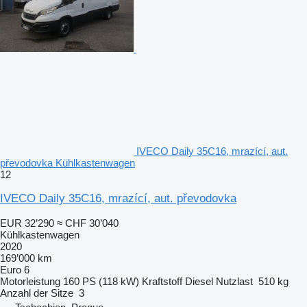
IVECO Daily 35C16, mrazící, aut.
převodovka Kühlkastenwagen
12
IVECO Daily 35C16, mrazící, aut. převodovka
EUR 32’290
≈ CHF 30’040
Kühlkastenwagen
2020
169’000 km
Euro 6
Motorleistung
160 PS (118 kW)
Kraftstoff
Diesel
Nutzlast
510 kg
Anzahl der Sitze
3