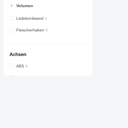
Volumen
Ladebordwand
Fleischerhaken
Achsen
ABS
EBS
Federung
Achsenhersteller
Liftachse
Lenkachse