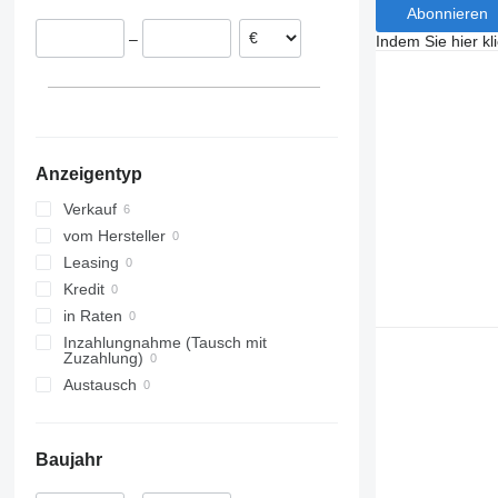
Abonnieren
Bovenden
Belgien
–
Indem Sie hier kl
Anzeigentyp
Verkauf
vom Hersteller
Leasing
Kredit
in Raten
Inzahlungnahme (Tausch mit
Zuzahlung)
Austausch
Baujahr