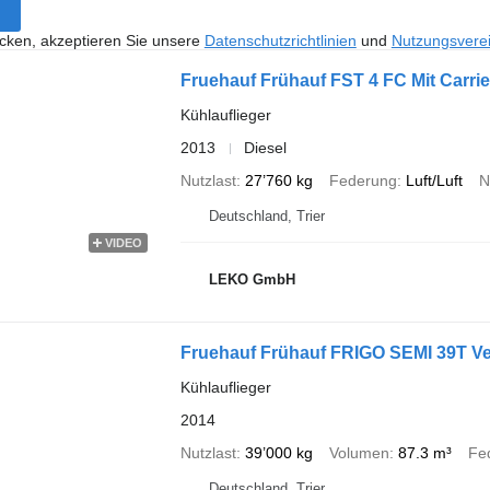
icken, akzeptieren Sie unsere
Datenschutzrichtlinien
und
Nutzungsvere
Fruehauf Frühauf FST 4 FC Mit Carrie
Kühlauflieger
2013
Diesel
Nutzlast
27’760 kg
Federung
Luft/Luft
N
Deutschland, Trier
VIDEO
LEKO GmbH
Fruehauf Frühauf FRIGO SEMI 39T Ve
Kühlauflieger
2014
Nutzlast
39’000 kg
Volumen
87.3 m³
Fe
Deutschland, Trier