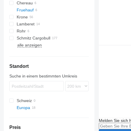
Chereau
AS
Fruehauf
T-series
Krone
Lamberet
SD
ZVKA
Rohr
SDR
LVFS
MPS
Schmitz Cargobull
TKS
SR2
alle anzeigen
KO
SPA
F-series
MEGA
S-series
Standort
SCB
SKO
Suche in einem bestimmten Umkreis
Schweiz
Europa
Deutschland
Melden Sie sich 
Trier
Rumänien
Preis
Korschenbroich
Ungarn