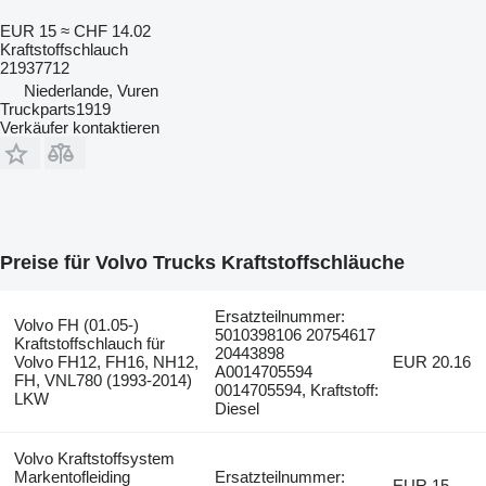
EUR 15
≈ CHF 14.02
Kraftstoffschlauch
21937712
Niederlande, Vuren
Truckparts1919
Verkäufer kontaktieren
Preise für Volvo Trucks Kraftstoffschläuche
Ersatzteilnummer:
Volvo FH (01.05-)
5010398106 20754617
Kraftstoffschlauch für
20443898
Volvo FH12, FH16, NH12,
EUR 20.16
A0014705594
FH, VNL780 (1993-2014)
0014705594, Kraftstoff:
LKW
Diesel
Volvo Kraftstoffsystem
Markentofleiding
Ersatzteilnummer:
EUR 15