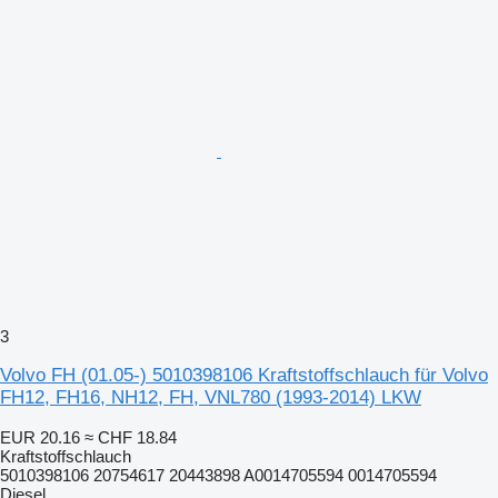
3
Volvo FH (01.05-) 5010398106 Kraftstoffschlauch für Volvo
FH12, FH16, NH12, FH, VNL780 (1993-2014) LKW
EUR 20.16
≈ CHF 18.84
Kraftstoffschlauch
5010398106 20754617 20443898 A0014705594 0014705594
Diesel