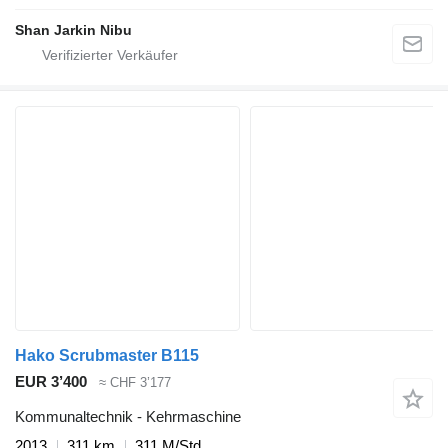
Shan Jarkin Nibu
Hako Scrubmaster B115
EUR 3’400
≈ CHF 3’177
Kommunaltechnik - Kehrmaschine
2013
311 km
311 M/Std.