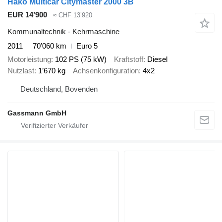
Hako Multicar Citymaster 2000 3B
EUR 14’900
≈ CHF 13’920
Kommunaltechnik - Kehrmaschine
2011
70’060 km
Euro 5
Motorleistung
102 PS (75 kW)
Kraftstoff
Diesel
Nutzlast
1’670 kg
Achsenkonfiguration
4x2
Deutschland, Bovenden
Gassmann GmbH