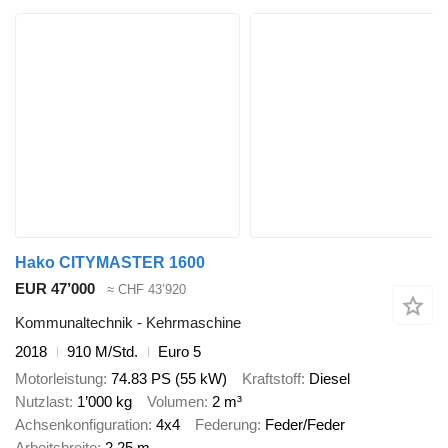
Hako CITYMASTER 1600
EUR 47’000
≈ CHF 43’920
Kommunaltechnik - Kehrmaschine
2018
910 M/Std.
Euro 5
Motorleistung
74.83 PS (55 kW)
Kraftstoff
Diesel
Nutzlast
1’000 kg
Volumen
2 m³
Achsenkonfiguration
4x4
Federung
Feder/Feder
Arbeitsbreite
2.25 m