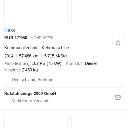
Hako
EUR 17’950
≈ CHF 16’770
Kommunaltechnik - Kehrmaschine
2014
57’486 km
5’715 M/Std.
Motorleistung
102 PS (75 kW)
Kraftstoff
Diesel
Nutzlast
2’450 kg
Deutschland, Sottrum
Nutzfahrzeuge 2000 GmbH