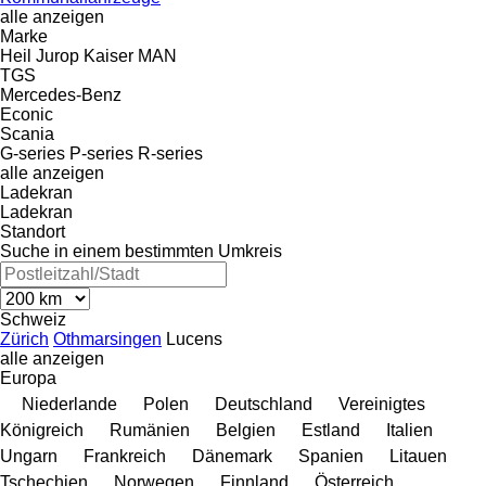
alle anzeigen
Marke
Heil
Jurop
Kaiser
MAN
TGS
Mercedes-Benz
Econic
Scania
G-series
P-series
R-series
alle anzeigen
Ladekran
Ladekran
Standort
Suche in einem bestimmten Umkreis
Schweiz
Zürich
Othmarsingen
Lucens
alle anzeigen
Europa
Niederlande
Polen
Deutschland
Vereinigtes
Königreich
Rumänien
Belgien
Estland
Italien
Ungarn
Frankreich
Dänemark
Spanien
Litauen
Tschechien
Norwegen
Finnland
Österreich