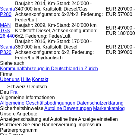
Baujahr: 2014, Km-Stand: 240’000 -
Scania
340’000 km, Kraftstoff: Diesel/Gas,
EUR 20’000 -
P280
Achsenkonfiguration: 6x2/4x2, Federung:
EUR 57’000
Feder/Luft
MAN
Baujahr: 2009, Km-Stand: 240’000 km,
EUR 49’000 -
TGS
Kraftstoff: Diesel, Achsenkonfiguration:
EUR 180’000
26.440
6x2, Federung: Feder/Luft
Baujahr: 2016, Km-Stand: 170’000 -
Scania
380’000 km, Kraftstoff: Diesel,
EUR 21’000 -
P320
Achsenkonfiguration: 6x2, Federung:
EUR 39’000
Feder/Luft/hydraulisch
Siehe auch
Kommunalfahrzeuge in Deutschland in Zürich
Firma
Über uns
Hilfe
Kontakt
Schweiz / Deutsch
Deu
Fra
Allgemeine Informationen
Allgemeine Geschäftsbedingungen
Datenschutzerklärung
Sicherheitshinweise
Autoline Bewertungen
Markenkatalog
Unsere Angebote
Anzeigenschaltung auf Autoline
Ihre Anzeige einstellen
Platzieren Sie eine Bannerwerbung
Impressum
Partnerprogramm