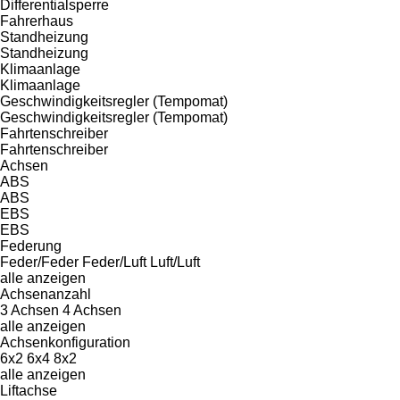
Differentialsperre
Fahrerhaus
Standheizung
Standheizung
Klimaanlage
Klimaanlage
Geschwindigkeitsregler (Tempomat)
Geschwindigkeitsregler (Tempomat)
Fahrtenschreiber
Fahrtenschreiber
Achsen
ABS
ABS
EBS
EBS
Federung
Feder/Feder
Feder/Luft
Luft/Luft
alle anzeigen
Achsenanzahl
3 Achsen
4 Achsen
alle anzeigen
Achsenkonfiguration
6x2
6x4
8x2
alle anzeigen
Liftachse