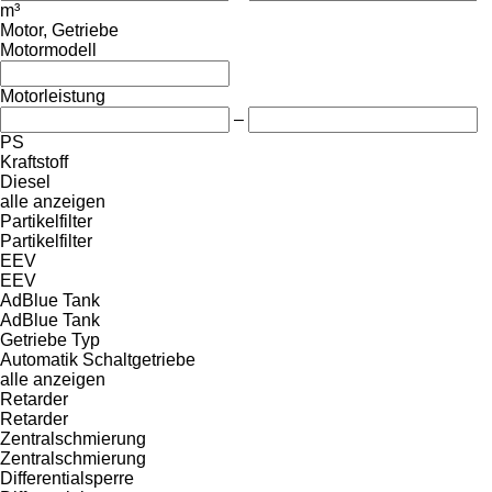
m³
Motor, Getriebe
Motormodell
Motorleistung
–
PS
Kraftstoff
Diesel
alle anzeigen
Partikelfilter
Partikelfilter
EEV
EEV
AdBlue Tank
AdBlue Tank
Getriebe Typ
Automatik
Schaltgetriebe
alle anzeigen
Retarder
Retarder
Zentralschmierung
Zentralschmierung
Differentialsperre