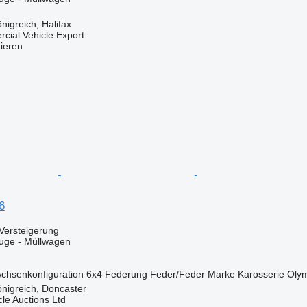
nigreich, Halifax
cial Vehicle Export
tieren
6
Versteigerung
ge - Müllwagen
chsenkonfiguration
6x4
Federung
Feder/Feder
Marke Karosserie
Oly
önigreich, Doncaster
le Auctions Ltd