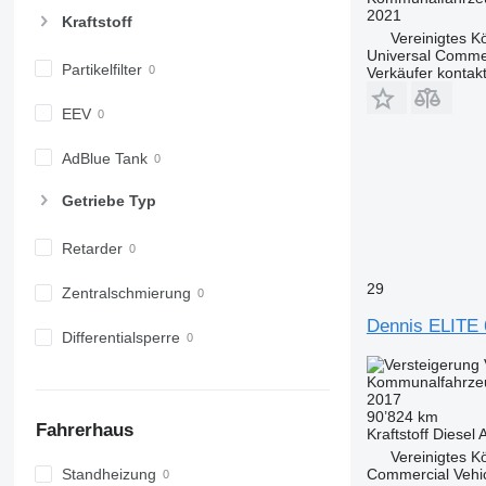
2021
Kraftstoff
Vereinigtes Kö
Universal Commer
Partikelfilter
Verkäufer kontak
EEV
AdBlue Tank
Getriebe Typ
Retarder
29
Zentralschmierung
Dennis ELITE 
Differentialsperre
Kommunalfahrzeu
2017
90’824 km
Fahrerhaus
Kraftstoff
Diesel
A
Vereinigtes K
Commercial Vehic
Standheizung