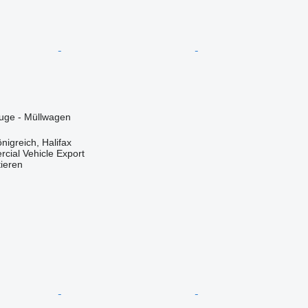
ge - Müllwagen
nigreich, Halifax
cial Vehicle Export
tieren