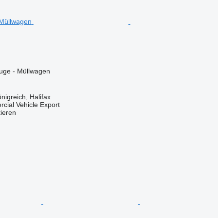
ge - Müllwagen
nigreich, Halifax
cial Vehicle Export
tieren