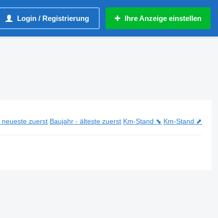
Login / Registrierung
Ihre Anzeige einstellen
- neueste zuerst
Baujahr - älteste zuerst
Km-Stand ⬊
Km-Stand ⬈