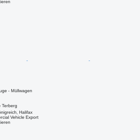
tieren
ge - Müllwagen
e
Terberg
nigreich, Halifax
cial Vehicle Export
tieren