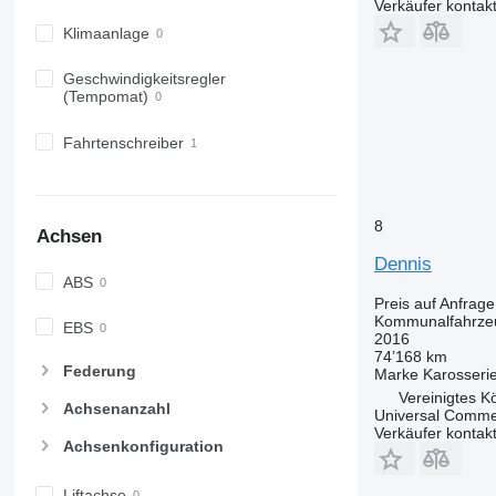
Verkäufer kontak
Klimaanlage
Geschwindigkeitsregler
(Tempomat)
Fahrtenschreiber
8
Achsen
Dennis
ABS
Preis auf Anfrage
Kommunalfahrzeu
EBS
2016
74’168 km
Federung
Marke Karosseri
Vereinigtes Kö
Achsenanzahl
Universal Commer
Verkäufer kontak
Achsenkonfiguration
Liftachse