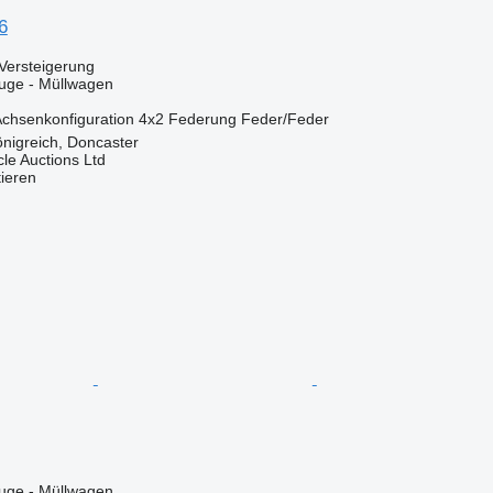
6
Versteigerung
ge - Müllwagen
chsenkonfiguration
4x2
Federung
Feder/Feder
önigreich, Doncaster
le Auctions Ltd
tieren
ge - Müllwagen