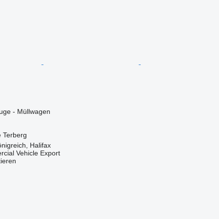
ge - Müllwagen
e
Terberg
nigreich, Halifax
cial Vehicle Export
tieren