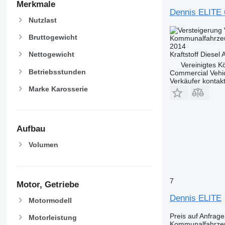
Merkmale
Dennis ELITE 
Nutzlast
Bruttogewicht
Kommunalfahrzeu
2014
Kraftstoff
Diesel
A
Nettogewicht
Vereinigtes K
Betriebsstunden
Commercial Vehic
Verkäufer kontak
Marke Karosserie
Aufbau
Volumen
7
Motor, Getriebe
Dennis ELITE
Motormodell
Preis auf Anfrage
Motorleistung
Kommunalfahrzeu