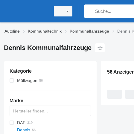
Autoline
Kommunaltechnik
Kommunalfahrzeuge
Dennis 
Dennis Kommunalfahrzeuge
Kategorie
56 Anzeige
Müllwagen
Marke
DAF
M-series
200 - series
BU
BPO
Dennis
CityCat
AS