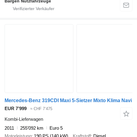
Bargen Nutzfahrzeuge
Mercedes-Benz 319CDI Maxi 5-Sietzer Mixto Klima Navi
EUR 7’999
≈ CHF 7’475
Kombi-Lieferwagen
2011
255’092 km
Euro 5
Motorleistung
190 PS (140 kW)
Kraftstoff
Diesel