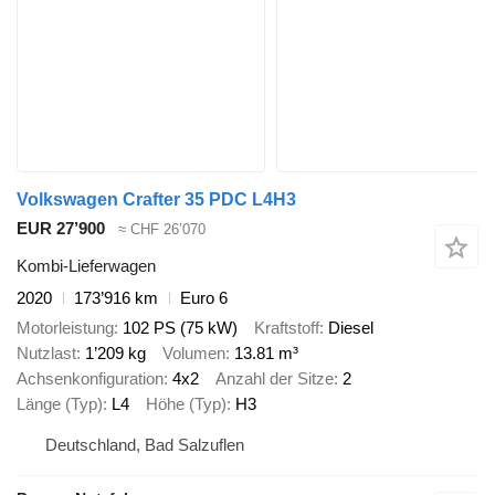
Volkswagen Crafter 35 PDC L4H3
EUR 27’900
≈ CHF 26’070
Kombi-Lieferwagen
2020
173’916 km
Euro 6
Motorleistung
102 PS (75 kW)
Kraftstoff
Diesel
Nutzlast
1’209 kg
Volumen
13.81 m³
Achsenkonfiguration
4x2
Anzahl der Sitze
2
Länge (Typ)
L4
Höhe (Typ)
H3
Deutschland, Bad Salzuflen