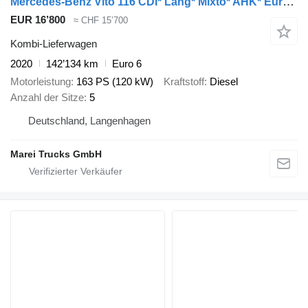
Mercedes-Benz Vito 116 CDI* Lang* Mixto* AHK* Euro 6
EUR 16’800
≈ CHF 15’700
Kombi-Lieferwagen
2020
142’134 km
Euro 6
Motorleistung
163 PS (120 kW)
Kraftstoff
Diesel
Anzahl der Sitze
5
Deutschland, Langenhagen
Marei Trucks GmbH