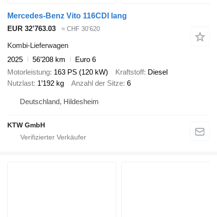
Mercedes-Benz Vito 116CDI lang
EUR 32’763.03
≈ CHF 30’620
Kombi-Lieferwagen
2025
56’208 km
Euro 6
Motorleistung
163 PS (120 kW)
Kraftstoff
Diesel
Nutzlast
1’192 kg
Anzahl der Sitze
6
Deutschland, Hildesheim
KTW GmbH