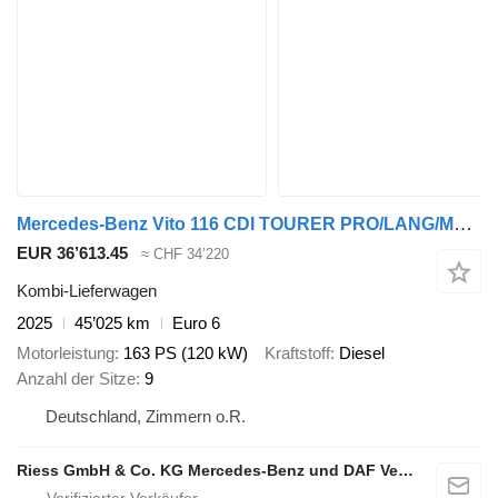
Mercedes-Benz Vito 116 CDI TOURER PRO/LANG/MBUX/NAVI/ELEKT.TÜR
EUR 36’613.45
≈ CHF 34’220
Kombi-Lieferwagen
2025
45’025 km
Euro 6
Motorleistung
163 PS (120 kW)
Kraftstoff
Diesel
Anzahl der Sitze
9
Deutschland, Zimmern o.R.
Riess GmbH & Co. KG Mercedes-Benz und DAF Vertragspartner