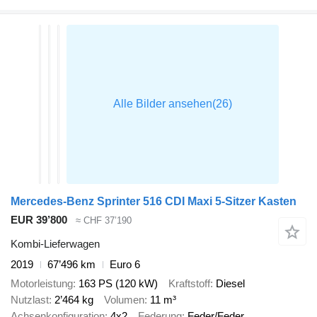
Mercedes-Benz Sprinter 516 CDI Maxi 5-Sitzer Kasten
EUR 39’800
≈ CHF 37’190
Kombi-Lieferwagen
2019
67’496 km
Euro 6
Motorleistung
163 PS (120 kW)
Kraftstoff
Diesel
Nutzlast
2’464 kg
Volumen
11 m³
Achsenkonfiguration
4x2
Federung
Feder/Feder