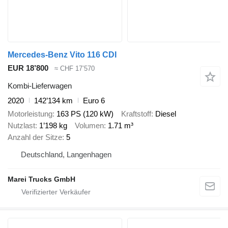
Mercedes-Benz Vito 116 CDI
EUR 18’800
≈ CHF 17’570
Kombi-Lieferwagen
2020
142’134 km
Euro 6
Motorleistung
163 PS (120 kW)
Kraftstoff
Diesel
Nutzlast
1’198 kg
Volumen
1.71 m³
Anzahl der Sitze
5
Deutschland, Langenhagen
Marei Trucks GmbH