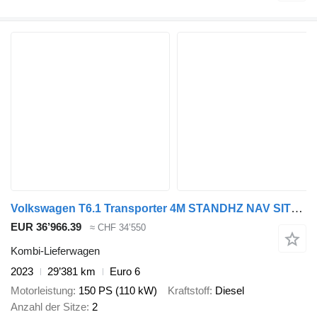
Volkswagen T6.1 Transporter 4M STANDHZ NAV SITZHZ KAM DAB
EUR 36’966.39
≈ CHF 34’550
Kombi-Lieferwagen
2023
29’381 km
Euro 6
Motorleistung
150 PS (110 kW)
Kraftstoff
Diesel
Anzahl der Sitze
2