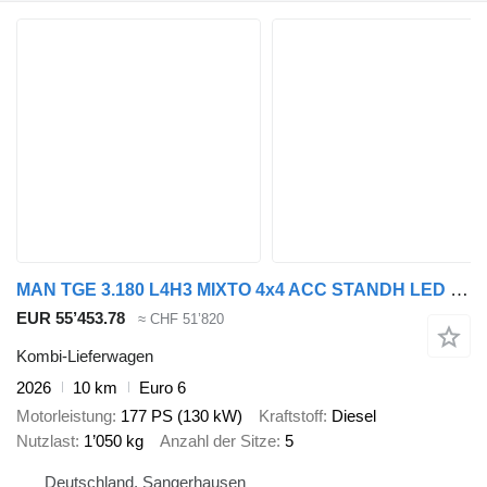
MAN TGE 3.180 L4H3 MIXTO 4x4 ACC STANDH LED KAMERA
EUR 55’453.78
≈ CHF 51’820
Kombi-Lieferwagen
2026
10 km
Euro 6
Motorleistung
177 PS (130 kW)
Kraftstoff
Diesel
Nutzlast
1’050 kg
Anzahl der Sitze
5
Deutschland, Sangerhausen