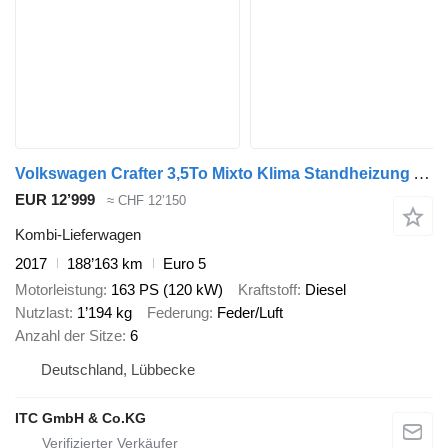
Volkswagen Crafter 3,5To Mixto Klima Standheizung AHK
EUR 12’999
≈ CHF 12’150
Kombi-Lieferwagen
2017
188’163 km
Euro 5
Motorleistung
163 PS (120 kW)
Kraftstoff
Diesel
Nutzlast
1’194 kg
Federung
Feder/Luft
Anzahl der Sitze
6
Deutschland, Lübbecke
ITC GmbH & Co.KG