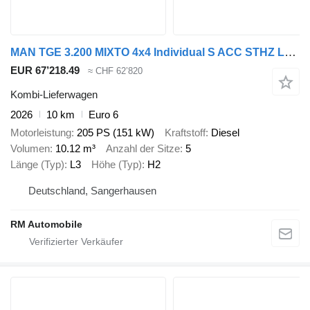
MAN TGE 3.200 MIXTO 4x4 Individual S ACC STHZ L3H2
EUR 67’218.49
≈ CHF 62’820
Kombi-Lieferwagen
2026
10 km
Euro 6
Motorleistung
205 PS (151 kW)
Kraftstoff
Diesel
Volumen
10.12 m³
Anzahl der Sitze
5
Länge (Typ)
L3
Höhe (Typ)
H2
Deutschland, Sangerhausen
RM Automobile