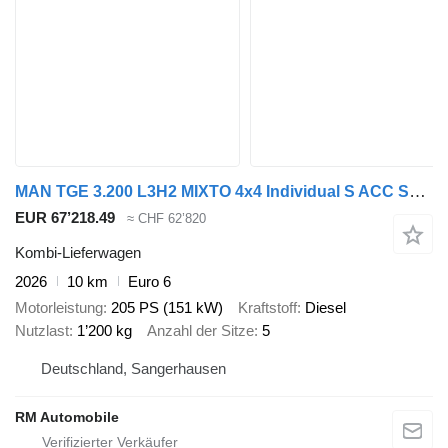
MAN TGE 3.200 L3H2 MIXTO 4x4 Individual S ACC STHZ
EUR 67’218.49
≈ CHF 62’820
Kombi-Lieferwagen
2026
10 km
Euro 6
Motorleistung
205 PS (151 kW)
Kraftstoff
Diesel
Nutzlast
1’200 kg
Anzahl der Sitze
5
Deutschland, Sangerhausen
RM Automobile