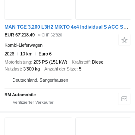
MAN TGE 3.200 L3H2 MIXTO 4x4 Individual S ACC STHZ
EUR 67’218.49
≈ CHF 62’820
Kombi-Lieferwagen
2026
10 km
Euro 6
Motorleistung
205 PS (151 kW)
Kraftstoff
Diesel
Nutzlast
3’500 kg
Anzahl der Sitze
5
Deutschland, Sangerhausen
RM Automobile