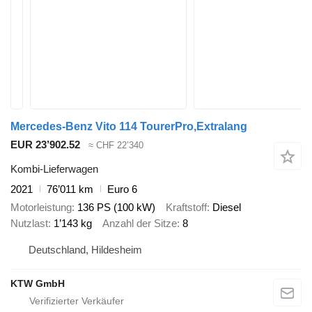
Mercedes-Benz Vito 114 TourerPro,Extralang
EUR 23’902.52
≈ CHF 22’340
Kombi-Lieferwagen
2021
76’011 km
Euro 6
Motorleistung
136 PS (100 kW)
Kraftstoff
Diesel
Nutzlast
1’143 kg
Anzahl der Sitze
8
Deutschland, Hildesheim
KTW GmbH