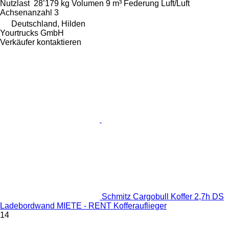
Nutzlast
28’179 kg
Volumen
9 m³
Federung
Luft/Luft
Achsenanzahl
3
Deutschland, Hilden
Yourtrucks GmbH
Verkäufer kontaktieren
Schmitz Cargobull Koffer 2,7h DS
Ladebordwand MIETE - RENT Kofferauflieger
14