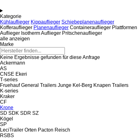
Kategorie
Kühlauflieger
Kippauflieger
Schiebeplanenauflieger
Kofferauflieger
Planenauflieger
Containerauflieger
Plattformen
Auflieger
Isotherm Auflieger
Pritschenauflieger
alle anzeigen
Marke
Keine Ergebnisse gefunden für diese Anfrage
Ackermann
AS
CNSE
Ekeri
T-series
Fruehauf
General Trailers
Junge
Kel-Berg
Knapen Trailers
K-series
Kraker
CF
Krone
SD
SDK
SDR
SZ
Kögel
SP
LeciTrailer
Orten
Pacton
Reisch
RSBS