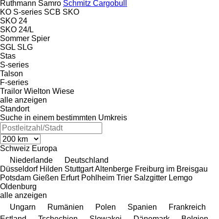
Ruthmann
Samro
Schmitz Cargobull
KO
S-series
SCB
SKO
SKO 24
SKO 24/L
Sommer
Spier
SGL
SLG
Stas
S-series
Talson
F-series
Trailor
Wielton
Wiese
alle anzeigen
Standort
Suche in einem bestimmten Umkreis
Schweiz
Europa
Niederlande
Deutschland
Düsseldorf
Hilden
Stuttgart
Altenberge
Freiburg im Breisgau
Potsdam
Gießen
Erfurt
Pohlheim
Trier
Salzgitter
Lemgo
Oldenburg
alle anzeigen
Ungarn
Rumänien
Polen
Spanien
Frankreich
Estland
Tschechien
Slowakei
Dänemark
Belgien