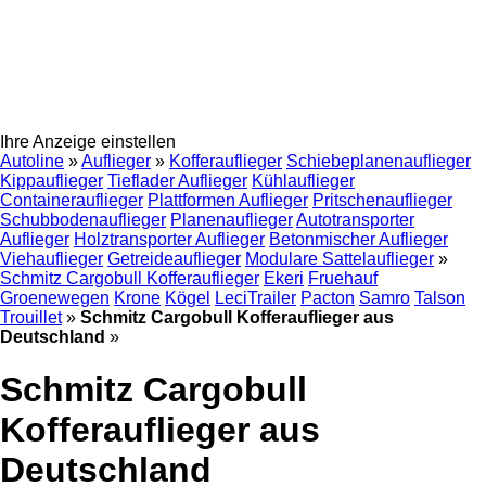
Ihre Anzeige einstellen
Autoline
»
Auflieger
»
Kofferauflieger
Schiebeplanenauflieger
Kippauflieger
Tieflader Auflieger
Kühlauflieger
Containerauflieger
Plattformen Auflieger
Pritschenauflieger
Schubbodenauflieger
Planenauflieger
Autotransporter
Auflieger
Holztransporter Auflieger
Betonmischer Auflieger
Viehauflieger
Getreideauflieger
Modulare Sattelauflieger
»
Schmitz Cargobull Kofferauflieger
Ekeri
Fruehauf
Groenewegen
Krone
Kögel
LeciTrailer
Pacton
Samro
Talson
Trouillet
»
Schmitz Cargobull Kofferauflieger aus
Deutschland
»
Schmitz Cargobull
Kofferauflieger aus
Deutschland