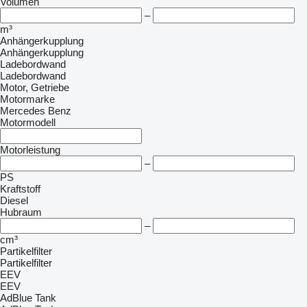
Volumen
–
m³
Anhängerkupplung
Anhängerkupplung
Ladebordwand
Ladebordwand
Motor, Getriebe
Motormarke
Mercedes Benz
Motormodell
Motorleistung
–
PS
Kraftstoff
Diesel
Hubraum
–
cm³
Partikelfilter
Partikelfilter
EEV
EEV
AdBlue Tank