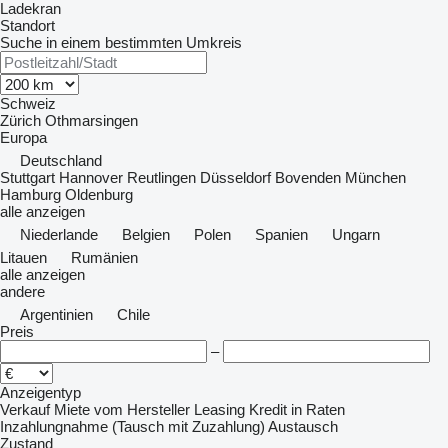
Ladekran
Standort
Suche in einem bestimmten Umkreis
Schweiz
Zürich
Othmarsingen
Europa
Deutschland
Stuttgart
Hannover
Reutlingen
Düsseldorf
Bovenden
München
Hamburg
Oldenburg
alle anzeigen
Niederlande
Belgien
Polen
Spanien
Ungarn
Litauen
Rumänien
alle anzeigen
andere
Argentinien
Chile
Preis
–
Anzeigentyp
Verkauf
Miete
vom Hersteller
Leasing
Kredit
in Raten
Inzahlungnahme (Tausch mit Zuzahlung)
Austausch
Zustand