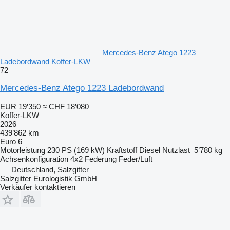
Mercedes-Benz Atego 1223
Ladebordwand Koffer-LKW
72
Mercedes-Benz Atego 1223 Ladebordwand
EUR 19’350
≈ CHF 18’080
Koffer-LKW
2026
439’862 km
Euro 6
Motorleistung
230 PS (169 kW)
Kraftstoff
Diesel
Nutzlast
5’780 kg
Achsenkonfiguration
4x2
Federung
Feder/Luft
Deutschland, Salzgitter
Salzgitter Eurologistik GmbH
Verkäufer kontaktieren