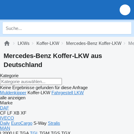
LKWs
Koffer-LKW
Mercedes-Benz Koffer-LKW
Me
Mercedes-Benz Koffer-LKW aus
Deutschland
Kategorie
Keine Ergebnisse gefunden für diese Anfrage
Muldenkipper
Koffer-LKW
Fahrgestell LKW
alle anzeigen
Marke
DAF
CF
LF
XB
XF
IVECO
Daily
EuroCargo
S-Way
Stralis
MAN
L2000
LE
TGA
TGL
TGM
TGS
TGX