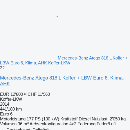
Mercedes-Benz Atego 818 L Koffer +
LBW Euro 6, Klima, AHK Koffer-LKW
32
Mercedes-Benz Atego 818 L Koffer + LBW Euro 6, Klima,
AHK
EUR 12’800
≈ CHF 11’960
Koffer-LKW
2014
441’180 km
Euro 6
Motorleistung
177 PS (130 kW)
Kraftstoff
Diesel
Nutzlast
2’050 kg
Volumen
36 m³
Achsenkonfiguration
4x2
Federung
Feder/Luft
Deutschland, Delbrück