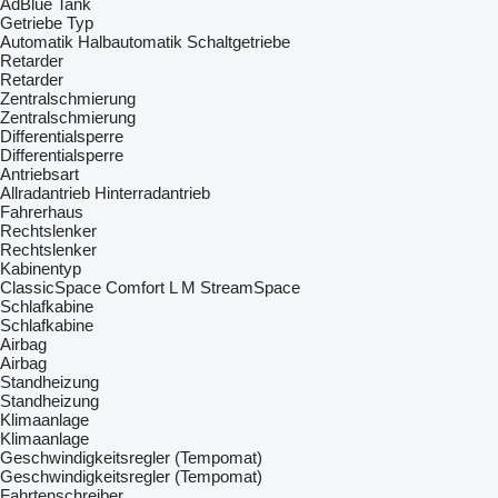
AdBlue Tank
Getriebe Typ
Automatik
Halbautomatik
Schaltgetriebe
Retarder
Retarder
Zentralschmierung
Zentralschmierung
Differentialsperre
Differentialsperre
Antriebsart
Allradantrieb
Hinterradantrieb
Fahrerhaus
Rechtslenker
Rechtslenker
Kabinentyp
ClassicSpace
Comfort
L
M
StreamSpace
Schlafkabine
Schlafkabine
Airbag
Airbag
Standheizung
Standheizung
Klimaanlage
Klimaanlage
Geschwindigkeitsregler (Tempomat)
Geschwindigkeitsregler (Tempomat)
Fahrtenschreiber