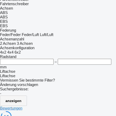
Fahrtenschreiber
Achsen
ABS
ABS
EBS
EBS
Federung
Feder/Feder
Feder/Luft
Luft/Luft
Achsenanzahl
2 Achsen
3 Achsen
Achsenkonfiguration
4x2
4x4
6x2
Radstand
–
mm
Liftachse
Liftachse
Vermissen Sie bestimmte Filter?
Änderung vorschlagen
Suchergebnisse:
-
anzeigen
Bewertungen