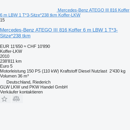
Mercedes-Benz ATEGO III 816 Koffer
6 m LBW 1 T*3-Sitze*238 tkm Koffer-LKW
15
Mercedes-Benz ATEGO III 816 Koffer 6 m LBW 1 T*3-
Sitze*238 tkm
EUR 11’650
≈ CHF 10’890
Koffer-LKW
2010
238’811 km
Euro 5
Motorleistung
150 PS (110 kW)
Kraftstoff
Diesel
Nutzlast
2’430 kg
Volumen
36 m³
Deutschland, Riederich
GLW LKW und PKW Handel GmbH
Verkäufer kontaktieren