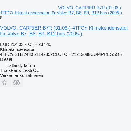
VOLVO, CARRIER B7R (01.06-)
4TFCY Klimakondensator für Volvo B7, B8, B9, B12 bus (2005-)
8
VOLVO, CARRIER B7R (01.06-) 4TFCY Klimakondensator
für Volvo B7, B8, B9, B12 bus (2005-)
EUR 254.03
≈ CHF 237.40
Klimakondensator
4TFCY 21112430 21147352CLUTCH 21213088COMPRESSOR
Diesel
Estland, Tallinn
TruckParts Eesti OÜ
Verkäufer kontaktieren