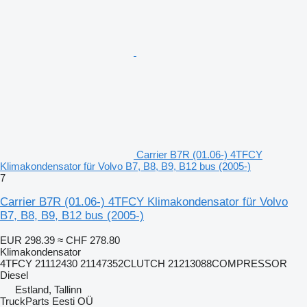
Carrier B7R (01.06-) 4TFCY
Klimakondensator für Volvo B7, B8, B9, B12 bus (2005-)
7
Carrier B7R (01.06-) 4TFCY Klimakondensator für Volvo
B7, B8, B9, B12 bus (2005-)
EUR 298.39
≈ CHF 278.80
Klimakondensator
4TFCY 21112430 21147352CLUTCH 21213088COMPRESSOR
Diesel
Estland, Tallinn
TruckParts Eesti OÜ