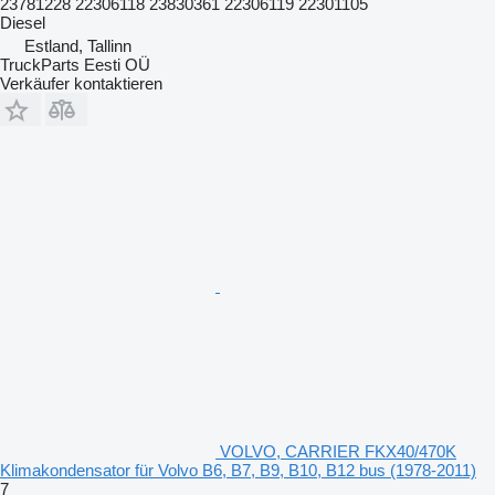
23781228 22306118 23830361 22306119 22301105
Diesel
Estland, Tallinn
TruckParts Eesti OÜ
Verkäufer kontaktieren
VOLVO, CARRIER FKX40/470K
Klimakondensator für Volvo B6, B7, B9, B10, B12 bus (1978-2011)
7