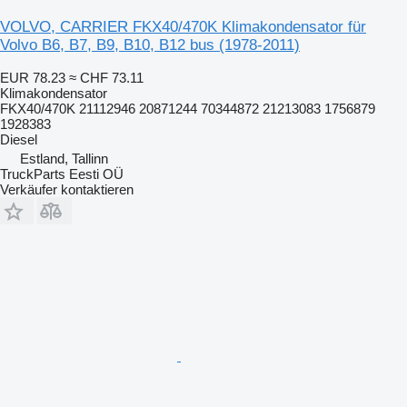
VOLVO, CARRIER FKX40/470K Klimakondensator für
Volvo B6, B7, B9, B10, B12 bus (1978-2011)
EUR 78.23
≈ CHF 73.11
Klimakondensator
FKX40/470K 21112946 20871244 70344872 21213083 1756879
1928383
Diesel
Estland, Tallinn
TruckParts Eesti OÜ
Verkäufer kontaktieren