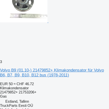
3
Volvo B9 (01.10-) 21479852+ Klimakondensator für Volvo
B6, B7, B9, B10, B12 bus (1978-2011)
EUR 50
≈ CHF 46.72
Klimakondensator
21479852+ 21753206+
Gas
Estland, Tallinn
TruckParts Eesti OÜ