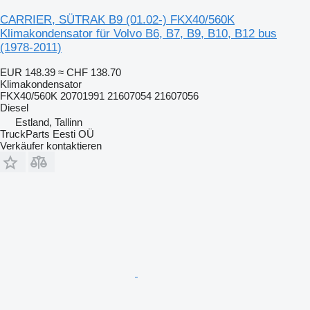
CARRIER, SÜTRAK B9 (01.02-) FKX40/560K
Klimakondensator für Volvo B6, B7, B9, B10, B12 bus
(1978-2011)
EUR 148.39
≈ CHF 138.70
Klimakondensator
FKX40/560K 20701991 21607054 21607056
Diesel
Estland, Tallinn
TruckParts Eesti OÜ
Verkäufer kontaktieren