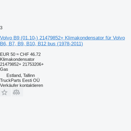
3
Volvo B9 (01.10-) 21479852+ Klimakondensator für Volvo
B6, B7, B9, B10, B12 bus (1978-2011)
EUR 50
≈ CHF 46.72
Klimakondensator
21479852+ 21753206+
Gas
Estland, Tallinn
TruckParts Eesti OÜ
Verkäufer kontaktieren