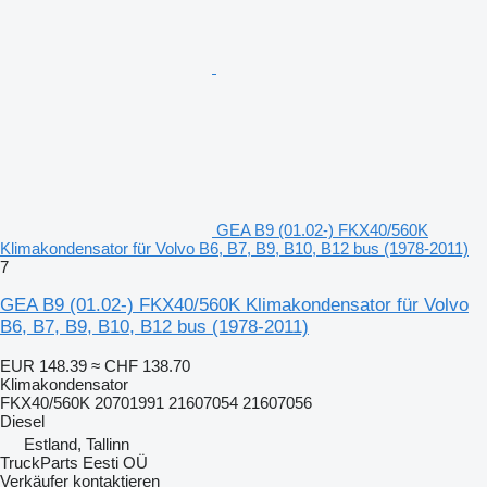
GEA B9 (01.02-) FKX40/560K
Klimakondensator für Volvo B6, B7, B9, B10, B12 bus (1978-2011)
7
GEA B9 (01.02-) FKX40/560K Klimakondensator für Volvo
B6, B7, B9, B10, B12 bus (1978-2011)
EUR 148.39
≈ CHF 138.70
Klimakondensator
FKX40/560K 20701991 21607054 21607056
Diesel
Estland, Tallinn
TruckParts Eesti OÜ
Verkäufer kontaktieren