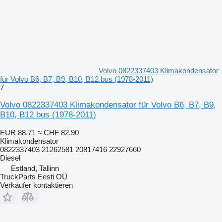
Volvo 0822337403 Klimakondensator
für Volvo B6, B7, B9, B10, B12 bus (1978-2011)
7
Volvo 0822337403 Klimakondensator für Volvo B6, B7, B9,
B10, B12 bus (1978-2011)
EUR 88.71
≈ CHF 82.90
Klimakondensator
0822337403 21262581 20817416 22927660
Diesel
Estland, Tallinn
TruckParts Eesti OÜ
Verkäufer kontaktieren