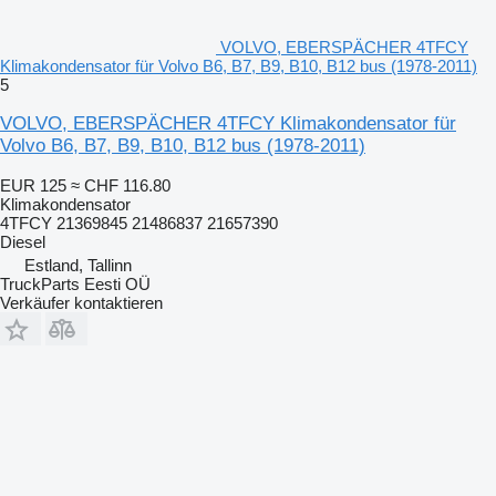
VOLVO, EBERSPÄCHER 4TFCY
Klimakondensator für Volvo B6, B7, B9, B10, B12 bus (1978-2011)
5
VOLVO, EBERSPÄCHER 4TFCY Klimakondensator für
Volvo B6, B7, B9, B10, B12 bus (1978-2011)
EUR 125
≈ CHF 116.80
Klimakondensator
4TFCY 21369845 21486837 21657390
Diesel
Estland, Tallinn
TruckParts Eesti OÜ
Verkäufer kontaktieren