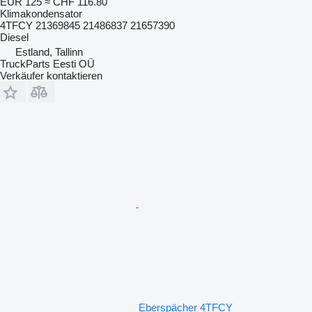
EUR 125
≈ CHF 116.80
Klimakondensator
4TFCY 21369845 21486837 21657390
Diesel
Estland, Tallinn
TruckParts Eesti OÜ
Verkäufer kontaktieren
Eberspächer 4TFCY