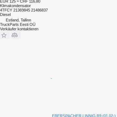
EUR 125
≈ CHF 116.80
Klimakondensator
4TFCY 21369845 21486837
Diesel
Estland, Tallinn
TruckParts Eesti OÜ
Verkäufer kontaktieren
EBERSPACHER,LINNIG B9 (01.02-)