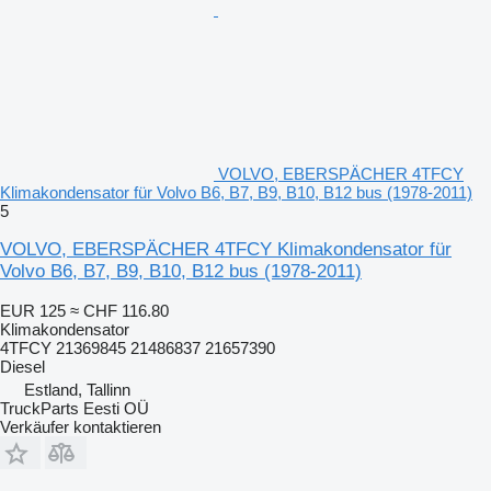
VOLVO, EBERSPÄCHER 4TFCY
Klimakondensator für Volvo B6, B7, B9, B10, B12 bus (1978-2011)
5
VOLVO, EBERSPÄCHER 4TFCY Klimakondensator für
Volvo B6, B7, B9, B10, B12 bus (1978-2011)
EUR 125
≈ CHF 116.80
Klimakondensator
4TFCY 21369845 21486837 21657390
Diesel
Estland, Tallinn
TruckParts Eesti OÜ
Verkäufer kontaktieren