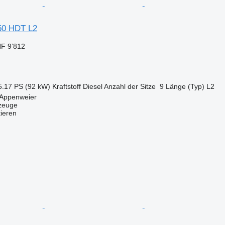
350 HDT L2
F 9’812
5.17 PS (92 kW)
Kraftstoff
Diesel
Anzahl der Sitze
9
Länge (Typ)
L2
 Appenweier
zeuge
tieren