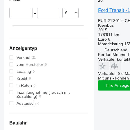
26
Hannover
Niederlande
Datteln
Tschechien
Ford Transit -
–
Bovenden
Rumänien
EUR 21’301
≈ CH
Landshut
Italien
Kleinbus
Isselburg
Slowakei
2015
178’911 km
alle anzeigen
Eschenburg
Euro 6
Limburg
Motorleistung
15
Anzeigentyp
alle anzeigen
Deutschland,
Ferdun Mehmed
Verkauf
Verkäufer kontak
vom Hersteller
Leasing
Verkaufen Sie M
Mit uns - können 
Kredit
in Raten
Ihre Anzeige 
Inzahlungnahme (Tausch mit
Zuzahlung)
Austausch
Baujahr