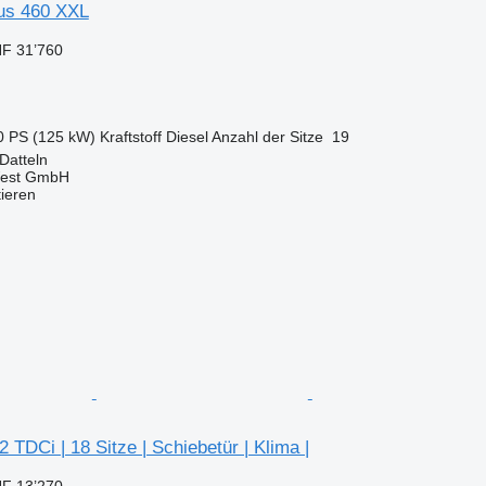
Bus 460 XXL
F 31’760
0 PS (125 kW)
Kraftstoff
Diesel
Anzahl der Sitze
19
Datteln
West GmbH
tieren
2 TDCi | 18 Sitze | Schiebetür | Klima |
F 13’270