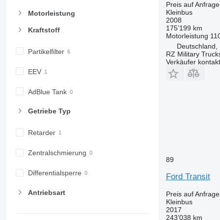
Preis auf Anfrage
Kleinbus
Motorleistung
2008
175’199 km
Kraftstoff
Motorleistung
11
Deutschland, 
Partikelfilter
RZ Military Truck
Verkäufer kontak
EEV
AdBlue Tank
Getriebe Typ
Retarder
Zentralschmierung
89
Differentialsperre
Ford Transit
Antriebsart
Preis auf Anfrage
Kleinbus
2017
243’038 km