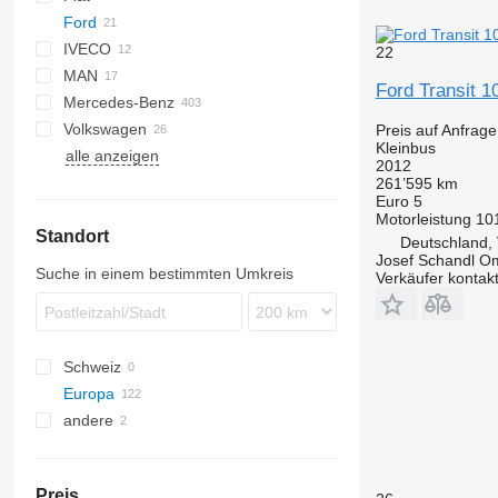
Ford
Ducato
IVECO
L-series
22
MAN
Transit
Daily
Daily
Ford Transit 1
Mercedes-Benz
Mago
TGE
Transit 1.8
Volkswagen
Mobi
EQV
Movano
Boxer
Master
Proace
Transit 2.0
Preis auf Anfrage
Kleinbus
alle anzeigen
Rapido
Sprinter
Expert
T-series
Verso
Caravelle
Transit 2.2
2012
Wing
V-Class
Trafic
Crafter
Transit 2.5
261’595 km
Euro 5
Vario
Multivan
Transit 100
Motorleistung
10
Standort
Vito
Transporter
Transit 110
Deutschland, 
Josef Schandl O
eSprinter
Transit 115
Suche in einem bestimmten Umkreis
Verkäufer kontak
Transit 300
Transit 330
Transit 350
Schweiz
Transit Custom
Europa
Transit Kombi
andere
Polen
Deutschland
Chile
Hamburg
Ungarn
Preis