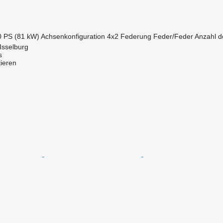
0 PS (81 kW)
Achsenkonfiguration
4x2
Federung
Feder/Feder
Anzahl d
Isselburg
s
tieren