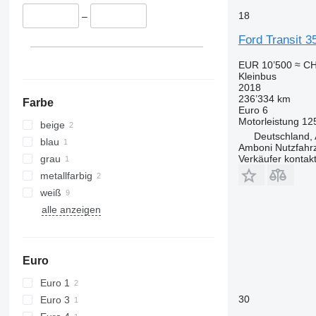
18
–
Ford Transit 
EUR 10’500
≈ CH
Kleinbus
2018
236’334 km
Farbe
Euro 6
Motorleistung
12
beige
Deutschland,
blau
Amboni Nutzfahr
grau
Verkäufer kontak
metallfarbig
weiß
alle anzeigen
Euro
Euro 1
30
Euro 3