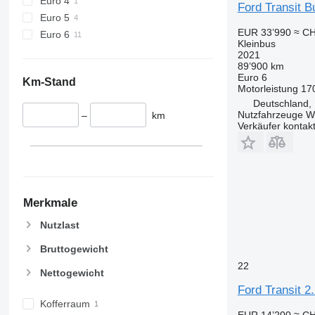
Euro 4
Ford Transit 
Euro 5
EUR 33’990
≈ CH
Euro 6
Kleinbus
2021
89’900 km
Euro 6
Km-Stand
Motorleistung
17
Deutschland, 
Nutzfahrzeuge 
–
km
Verkäufer kontak
Merkmale
Nutzlast
Bruttogewicht
22
Nettogewicht
Ford Transit 2.
Kofferraum
EUR 14’200
≈ CH