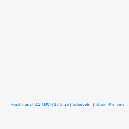
Ford Transit 2.2 TDCi | 18 Sitze | Schiebetür | Klima | Kleinbus