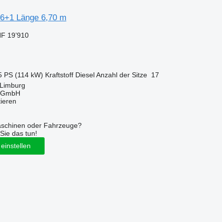
16+1 Länge 6,70 m
F 19’910
5 PS (114 kW)
Kraftstoff
Diesel
Anzahl der Sitze
17
 Limburg
 GmbH
tieren
aschinen oder Fahrzeuge?
Sie das tun!
einstellen